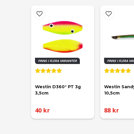
luciano
för 2 år sedan
Kristoffer
för 2 år sedan
Grymt bete, har blivit en favorit för mig.
Oskar
för 2 år sedan
FINNS I FLERA VARIANTER
FINNS I FLERA V
Westin D360° PT 3g 
Westin Sandy
3,5cm
10,5cm
40 kr
88 kr