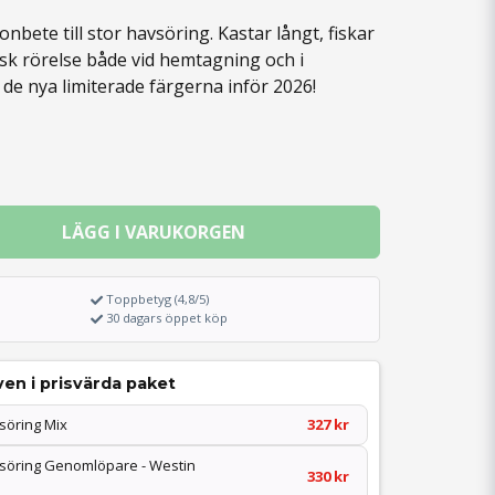
nbete till stor havsöring. Kastar långt, fiskar
isk rörelse både vid hemtagning och i
de nya limiterade färgerna inför 2026!
LÄGG I VARUKORGEN
Toppbetyg (4,8/5)
30 dagars öppet köp
en i prisvärda paket
söring Mix
327 kr
vsöring Genomlöpare - Westin
330 kr