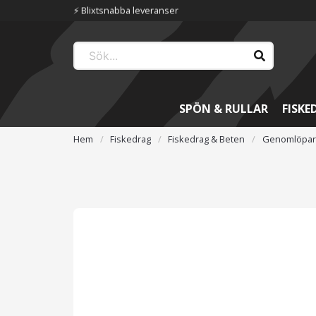
📦 Fraktfritt över 699 kr
SPÖN & RULLAR
FISKE
Hem
Fiskedrag
Fiskedrag & Beten
Genomlöpare