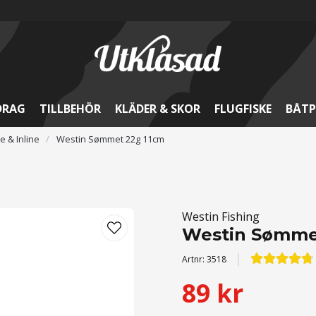
DRAG
TILLBEHÖR
KLÄDER & SKOR
FLUGFISKE
BÅTP
 & Inline
Westin Sømmet 22g 11cm
Westin Fishing
Westin Sømme
Artnr:
3518
89 kr