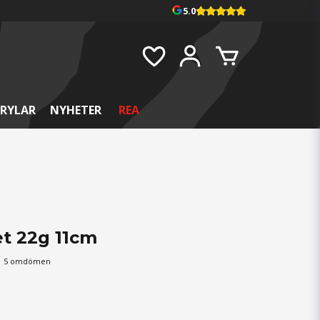
5.0
RYLAR
NYHETER
REA
t 22g 11cm
5 omdömen