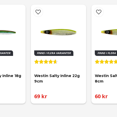
ARIANTER
FINNS I FLERA VARIANTER
FINNS I FLERA
 Inline 18g 
Westin Salty Inline 22g 
Westin Salt
9cm
8cm
69 kr
60 kr