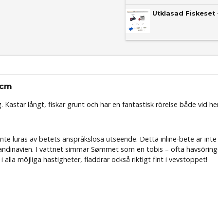
Utklasad Fiskeset 
1cm
g. Kastar långt, fiskar grunt och har en fantastisk rörelse både vid 
nte luras av betets anspråkslösa utseende. Detta inline-bete är int
andinavien. I vattnet simmar Sømmet som en tobis – ofta havsöringen
i alla möjliga hastigheter, fladdrar också riktigt fint i vevstoppet!