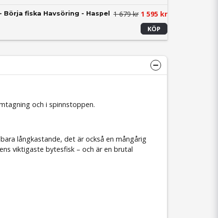
1 679 kr
1 595 kr
- Börja fiska Havsöring - Haspel
KÖP
hemtagning och i spinnstoppen.
e bara långkastande, det är också en mångårig
s viktigaste bytesfisk – och är en brutal