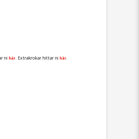
ar ni
. Extrakrokar hittar ni
.
här
här