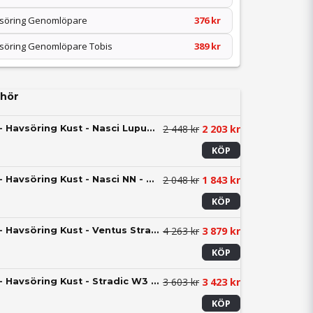
vsöring Genomlöpare
376 kr
vsöring Genomlöpare Tobis
389 kr
hör
2 448 kr
2 203 kr
Utklasad Fiskeset - Havsöring Kust - Nasci Lupus - Haspel
KÖP
2 048 kr
1 843 kr
Utklasad Fiskeset - Havsöring Kust - Nasci NN - Haspel
KÖP
4 263 kr
3 879 kr
Utklasad Fiskeset - Havsöring Kust - Ventus Stradic - Haspel
KÖP
3 603 kr
3 423 kr
Utklasad Fiskeset - Havsöring Kust - Stradic W3 - Haspel
KÖP