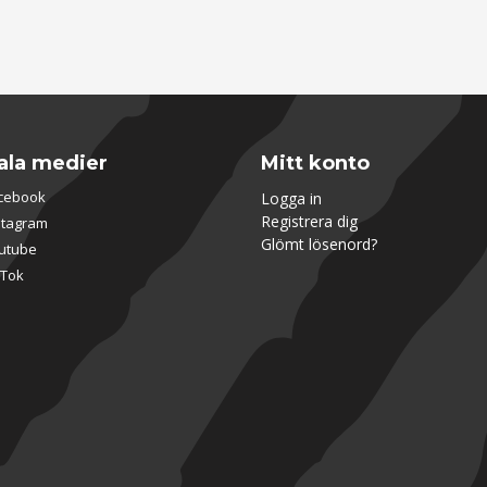
ala medier
Mitt konto
cebook
Logga in
Registrera dig
stagram
Glömt lösenord?
utube
kTok