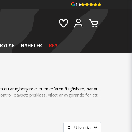
5.0
RYLAR
NYHETER
REA
 du är nybörjare eller en erfaren flugfiskare, har vi
ntroll oavsett prisklass, vilket är avgörande för att
Flugfiskeset
. Vi har även
Fluglinor & Tafsmaterial
äventyr.
Utvalda