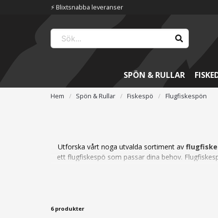
⚡️ Blixtsnabba leveranser
SPÖN & RULLAR
FISKE
Hem
Spön & Rullar
Fiskespö
Flugfiskespön
Utforska vårt noga utvalda sortiment av
flugfisk
ett flugfiskespö som passar dina behov. Flugfiskespö
För att komplettera ditt flugfiskespö kan du äve
samt
V
6 produkter