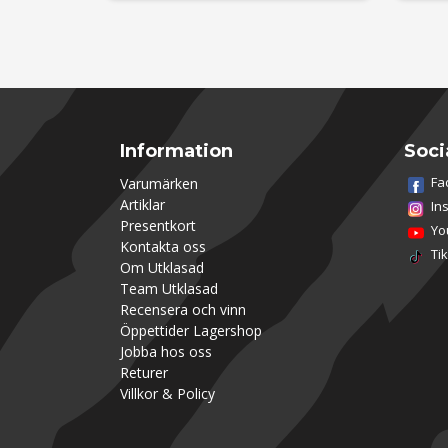
Information
Soci
Fa
Varumärken
Artiklar
In
Presentkort
Yo
Kontakta oss
Ti
Om Utklasad
Team Utklasad
Recensera och vinn
Öppettider Lagershop
Jobba hos oss
Returer
Villkor & Policy