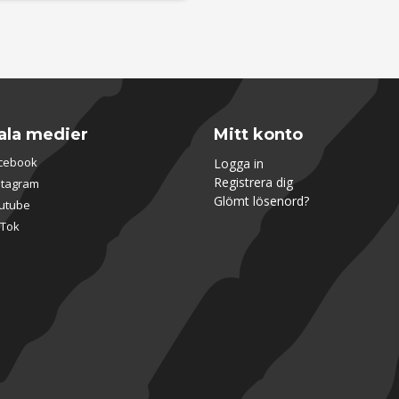
ala medier
Mitt konto
cebook
Logga in
Registrera dig
stagram
Glömt lösenord?
utube
kTok