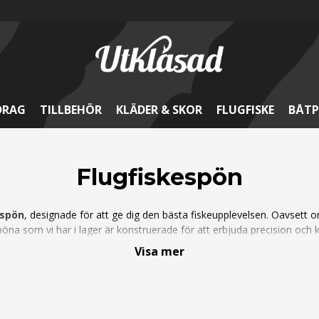
DRAG
TILLBEHÖR
KLÄDER & SKOR
FLUGFISKE
BÅTP
Flugfiskespön
espön
, designade för att ge dig den bästa fiskeupplevelsen. Oavsett om
na som vi har i lager är konstruerade för att erbjuda precision och ko
bemästra flugfiske.
Visa mer
n utforska våra
Flugrullar
. Vill ni ha ett komplett set så missa inte våra
erktyg & Tillbehör
som hjälper dig att få ut det mesta av ditt flugfiske