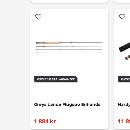
FINNS I FLERA VARIANTER
FINNS
Greys Lance Flugspö Enhands
Hardy
1 884 kr
11 8