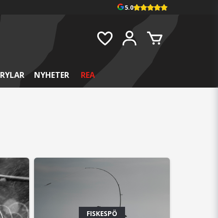
5.0
RYLAR
NYHETER
REA
Upp till 38% rabatt
t
Populära Westin W3 2nd-
spön
FISKESPÖ