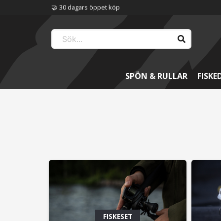
🤝 30 dagars öppet köp
SPÖN & RULLAR
FISKE
Utklasad HyperNaz
Ali
Ett måste till abborrfisket
Grym
schy
FISKESET