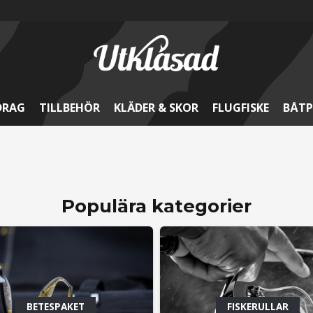
DRAG
TILLBEHÖR
KLÄDER & SKOR
FLUGFISKE
BÅTP
en & Ghost Braid
Nya Abu Beast
 flätlina till ett
Gäddfiskarnas favori
sst pris
Populära kategorier
BETESPAKET
FISKERULLAR