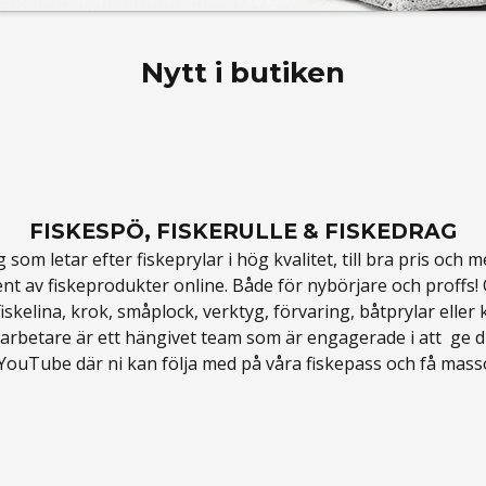
Nytt i butiken
FISKESPÖ, FISKERULLE & FISKEDRAG
om letar efter fiskeprylar i hög kvalitet, till bra pris och 
nt av fiskeprodukter online. Både för
nybörjare
och proffs! 
fiskelina
,
krok
,
småplock
,
verktyg
,
förvaring
,
båtprylar
eller
rbetare är ett hängivet team som är engagerade i att ge dig
YouTube där ni kan följa med på våra fiskepass och få masso