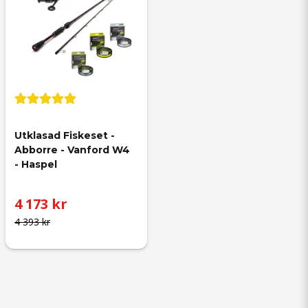
Utklasad Fiskeset - 
Abborre - Vanford W4 
- Haspel
4 173 kr
4 393 kr