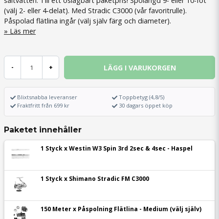
saltvatten. Till ett oslagbart paketpris! Spölängd 9- eller 10-fot
(välj 2- eller 4-delat). Med Stradic C3000 (vår favoritrulle).
Påspolad flätlina ingår (välj själv färg och diameter).
Läs mer
LÄGG I VARUKORGEN
-
+
Blixtsnabba leveranser
Toppbetyg (4,8/5)
Fraktfritt från 699 kr
30 dagars öppet köp
Paketet innehåller
1 Styck x Westin W3 Spin 3rd 2sec & 4sec - Haspel
1 Styck x Shimano Stradic FM C3000
150 Meter x Påspolning Flätlina - Medium (välj själv)