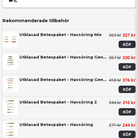
Rekommenderade tillbehör
363 kr
327 kr
Utklasad Betespaket - Havsöring Mix
KÖP
367 kr
330 kr
Utklasad Betespaket - Havsöring Genomlöpare - Westin Mix
KÖP
418 kr
376 kr
Utklasad Betespaket - Havsöring Genomlöpare
KÖP
344 kr
310 kr
Utklasad Betespaket - Havsöring 2
KÖP
271 kr
244 kr
Utklasad Betespaket - Havsöring
KÖP