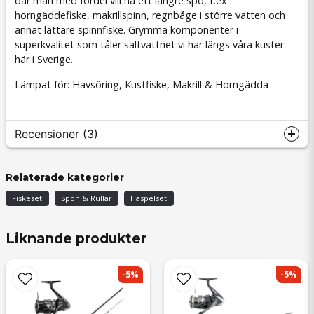
där man med fördel vill ha ett längre spö, t.ex.
horngäddefiske, makrillspinn, regnbåge i större vatten och
annat lättare spinnfiske. Grymma komponenter i
superkvalitet som tåler saltvattnet vi har längs våra kuster
här i Sverige.
Lämpat för: Havsöring, Kustfiske, Makrill & Horngädda
Recensioner (3)
Roffe
Relaterade kategorier
för 1 år sedan
Fiskeset
Spön & Rullar
Haspelset
Supernöjd!
Tomas
Liknande produkter
för 1 år sedan
Jag är jättenöjd 👍
-5%
-5%
Oskar
för 2 år sedan