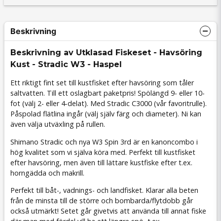
Beskrivning
Beskrivning av Utklasad Fiskeset - Havsöring
Kust - Stradic W3 - Haspel
Ett riktigt fint set till kustfisket efter havsöring som tåler
saltvatten. Till ett oslagbart paketpris! Spölängd 9- eller 10-
fot (välj 2- eller 4-delat). Med Stradic C3000 (vår favoritrulle).
Påspolad flätlina ingår (välj själv färg och diameter). Ni kan
även välja utväxling på rullen.
Shimano Stradic och nya W3 Spin 3rd är en kanoncombo i
hög kvalitet som vi själva köra med. Perfekt till kustfisket
efter havsöring, men även till lättare kustfiske efter t.ex.
horngädda och makrill.
Perfekt till båt-, vadnings- och landfisket. Klarar alla beten
från de minsta till de större och bombarda/flytdobb går
också utmärkt! Setet går givetvis att använda till annat fiske