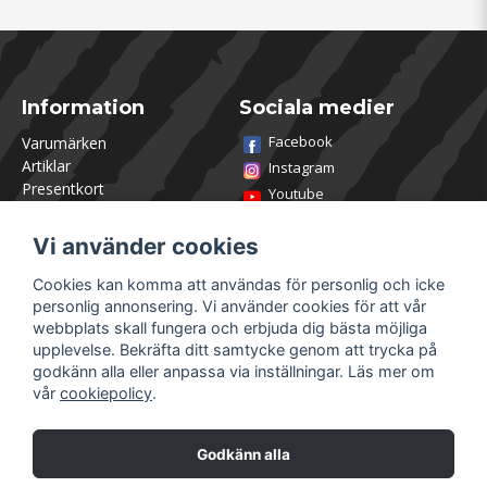
Information
Sociala medier
Facebook
Varumärken
Artiklar
Instagram
Presentkort
Youtube
Kontakta oss
TikTok
Om Utklasad
Vi använder cookies
Team Utklasad
Recensera och vinn
Cookies kan komma att användas för personlig och icke
Öppettider Lagershop
personlig annonsering. Vi använder cookies för att vår
Jobba hos oss
webbplats skall fungera och erbjuda dig bästa möjliga
Returer
upplevelse. Bekräfta ditt samtycke genom att trycka på
Villkor & Policy
godkänn alla eller anpassa via inställningar. Läs mer om
vår
cookiepolicy
.
Mitt konto
Säkra betalningar
Logga in
Godkänn alla
Registrera dig