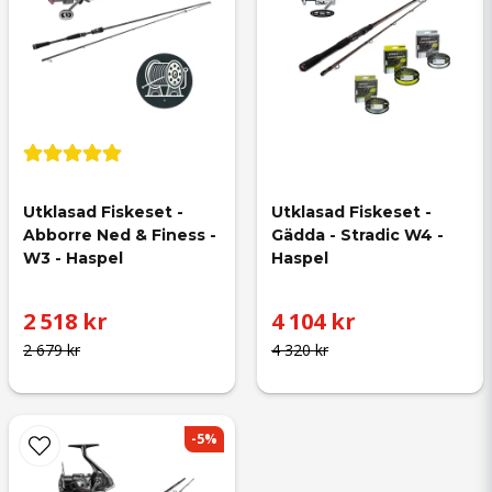
Utklasad Fiskeset - 
Utklasad Fiskeset - 
Abborre Ned & Finess - 
Gädda - Stradic W4 - 
W3 - Haspel
Haspel
2 518 kr
4 104 kr
2 679 kr
4 320 kr
-5%