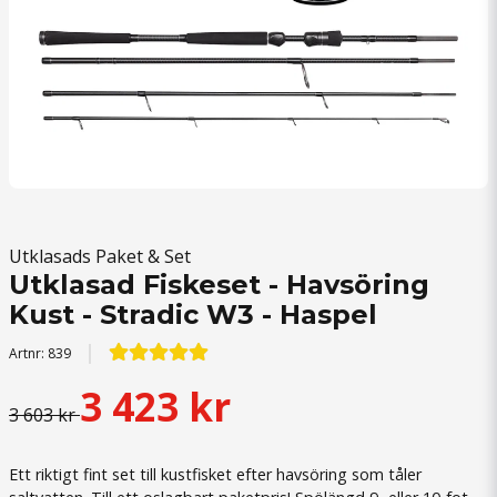
Utklasads Paket & Set
Utklasad Fiskeset - Havsöring
Kust - Stradic W3 - Haspel
Artnr:
839
3 423 kr
3 603 kr
Ett riktigt fint set till kustfisket efter havsöring som tåler