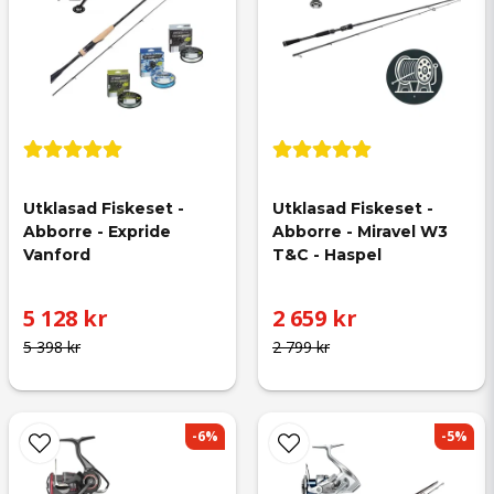
Utklasad Fiskeset - 
Utklasad Fiskeset - 
Abborre - Expride 
Abborre - Miravel W3 
Vanford
T&C - Haspel
5 128 kr
2 659 kr
5 398 kr
2 799 kr
-6%
-5%