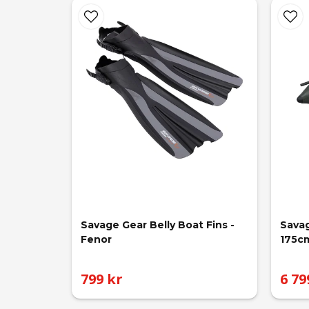
Savage Gear Belly Boat Fins - 
Savag
Fenor
175cm
799 kr
6 79