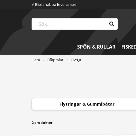
⚡️ Blixtsnabba leveranser
SPÖN & RULLAR
FISKE
Hem
Båtprylar
Övrigt
Flytringar & Gummibåtar
2 produkter