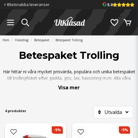
⚡️ Blixtsnabba leveranser
5.0
Hem
Fiskedrag
Betespaket
Betespaket Trolling
Betespaket Trolling
Här hittar ni våra mycket prisvärda, populära och unika betespaket
till trollingfisket efter gädda, gös, lax, havsöring m.m. Alla våra
trollingpaket är paket med våra favoritdrag som vi själva har satt
Visa mer
ihop. Alla paketen är skräddarsydda för att passa såväl nybörjare
som mer erfarna sportfiskare. Paketen har alltid nedsatt pris
jämfört med om man köper produkterna löst, så här kan man
säga att det är Black Week året om!
4 produkter
Utvalda
För att komplettera dina betespaket för trolling så har vi även
trollingset
och
trollingtillbehör
för att ge dig en fulländad
-5%
-5%
fiskeupplevelse.