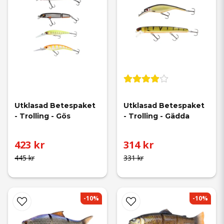
Utklasad Betespaket 
Utklasad Betespaket 
- Trolling - Gös
- Trolling - Gädda
423 kr
314 kr
445 kr
331 kr
-10%
-10%