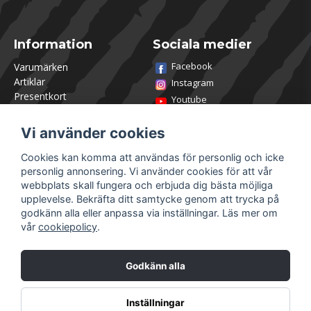
Information
Sociala medier
Facebook
Varumärken
Artiklar
Instagram
Presentkort
Youtube
Kontakta oss
TikTok
Om Utklasad
Vi använder cookies
Team Utklasad
Recensera och vinn
Cookies kan komma att användas för personlig och icke
Öppettider Lagershop
personlig annonsering. Vi använder cookies för att vår
Jobba hos oss
webbplats skall fungera och erbjuda dig bästa möjliga
Returer
upplevelse. Bekräfta ditt samtycke genom att trycka på
Villkor & Policy
godkänn alla eller anpassa via inställningar. Läs mer om
vår
cookiepolicy
.
Mitt konto
Säkra betalningar
Logga in
Godkänn alla
Registrera dig
Glömt lösenord?
Inställningar