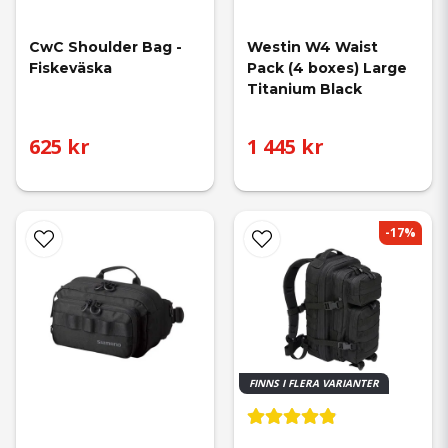
CwC Shoulder Bag - 
Westin W4 Waist 
Fiskeväska
Pack (4 boxes) Large 
Titanium Black
625 kr
1 445 kr
-17%
FINNS I FLERA VARIANTER