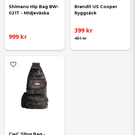
Shimano Hip Bag BW-
Brandit US Cooper 
021T - Midjeväska
Ryggsäck
399 kr
999 kr
481 kr
CwC Sling Bag - 