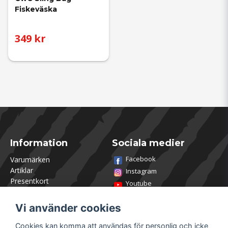
Fiskeväska
349 kr
Information
Sociala medier
Facebook
Varumärken
Artiklar
Instagram
Presentkort
Youtube
Kontakta oss
TikTok
Om Utklasad
Vi använder cookies
Team Utklasad
Recensera och vinn
Cookies kan komma att användas för personlig och icke