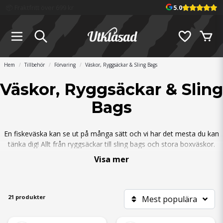
📦 Fraktfritt över 699 kr
5.0
Hem
Tillbehör
Förvaring
Väskor, Ryggsäckar & Sling Bags
Väskor, Ryggsäckar & Sling
Bags
En fiskeväska kan se ut på många sätt och vi har det mesta du kan
tänka dig! Allt från ryggsäckar till sling bags och stora boxväskor.
Vare sig du letar efter något som har plats för allt i din
Visa mer
fiskearsenal, eller en väska som samlar det du behöver för dagen,
så finns det något för dig! Och glöm inte, ju bättre ordning man
har på prylarna, desto minde tid behöver man lägga på att leta
efter favoritdraget när man väl är ute och fiskar!
21 produkter
Mest populära