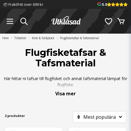
📦 Fraktfritt över 699 kr
5.0
Hem
Tillbehör
Krok & Småplock
Flugfisketafsar & Tafsmaterial
Flugfisketafsar &
Tafsmaterial
Här hittar ni tafsar till flugfisket och annat tafsmaterial lämpat för
flugfiske.
Visa mer
2 produkter
Mest populära