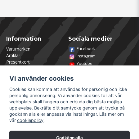
Information
Sociala medier
Facebook
Varumärken
Artiklar
Instagram
Presentkort
Youtube
Kontakta oss
TikTok
Om Utklasad
Vi använder cookies
Team Utklasad
Recensera och vinn
Cookies kan komma att användas för personlig och icke
Öppettider Lagershop
personlig annonsering. Vi använder cookies för att vår
Jobba hos oss
webbplats skall fungera och erbjuda dig bästa möjliga
Returer
upplevelse. Bekräfta ditt samtycke genom att trycka på
Villkor & Policy
godkänn alla eller anpassa via inställningar. Läs mer om
vår
cookiepolicy
.
Mitt konto
Säkra betalningar
Logga in
Godkänn alla