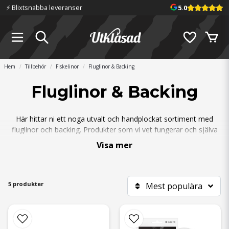
⚡️ Blixtsnabba leveranser
5.0
Hem
Tillbehör
Fiskelinor
Fluglinor & Backing
Fluglinor & Backing
Här hittar ni ett noga utvalt och handplockat sortiment med
fluglinor och backing. Produkter som vi vet fungerar och själva
använder till vårt flugfiske. Allt från flyt-, intermediate- och
Visa mer
sjunklinor i alla de populäraste klasserna.
5 produkter
Mest populära