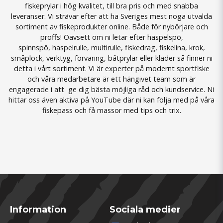
fiskeprylar i hög kvalitet, till bra pris och med snabba
leveranser. Vi strävar efter att ha Sveriges mest noga utvalda
sortiment av fiskeprodukter online. Både för
nybörjare
och
proffs! Oavsett om ni letar efter
haspelspö
,
spinnspö
,
haspelrulle
,
multirulle
,
fiskedrag
,
fiskelina
,
krok
,
småplock
,
verktyg
,
förvaring
,
båtprylar
eller
kläder
så finner ni
detta i vårt sortiment. Vi är experter på modernt sportfiske
och våra medarbetare är ett hängivet team som är
engagerade i att ge dig bästa möjliga råd och kundservice. Ni
hittar oss även aktiva på YouTube där ni kan följa med på våra
fiskepass och få massor med tips och trix.
Information
Sociala medier