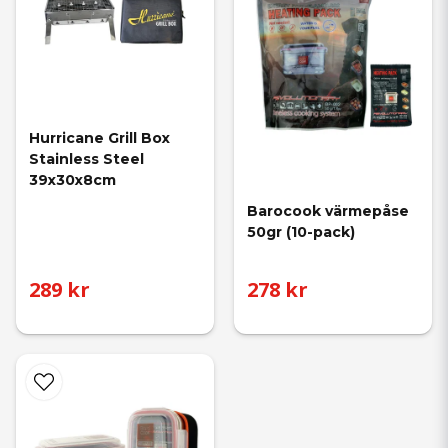
mat i fält. Våra produkter är utvalda för att ge dig den bästa
upplevelsen, oavsett var ditt friluftsliv tar dig.
Glöm inte att förbereda dig med rätt
Fiskelinor
och
Krok &
Småplock
för en lyckad fiskeutflykt. Se även till att ha rätt
Verktyg
& Tillbehör
för att göra din matlagning smidig och effektiv.
Hurricane Grill Box 
Stainless Steel 
39x30x8cm
Barocook värmepåse 
50gr (10-pack)
289 kr
278 kr