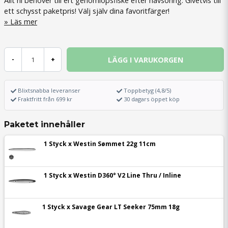
Allt ni behöver till ert genomlöpsfiske efter havsöring. Givetvis till
ett schysst paketpris! Välj själv dina favoritfärger!
Läs mer
LÄGG I VARUKORGEN
-
+
Blixtsnabba leveranser
Toppbetyg (4,8/5)
Fraktfritt från 699 kr
30 dagars öppet köp
Paketet innehåller
1 Styck x Westin Sømmet 22g 11cm
1 Styck x Westin D360° V2 Line Thru / Inline
1 Styck x Savage Gear LT Seeker 75mm 18g