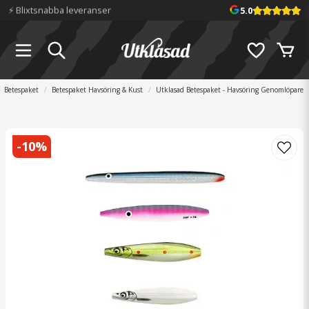
📦 Fraktfritt över 699 kr
5.0
Betespaket
Betespaket Havsöring & Kust
Utklasad Betespaket - Havsöring Genomlöpare
-
10
%