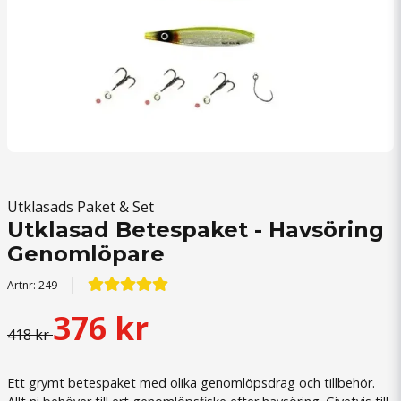
Utklasads Paket & Set
Utklasad Betespaket - Havsöring
Genomlöpare
Artnr:
249
376 kr
418 kr
Ett grymt betespaket med olika genomlöpsdrag och tillbehör.