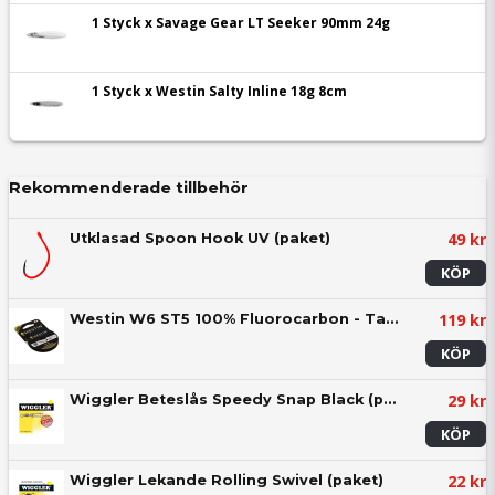
1 Styck x Savage Gear LT Seeker 90mm 24g
1 Styck x Westin Salty Inline 18g 8cm
Rekommenderade tillbehör
49 kr
Utklasad Spoon Hook UV (paket)
KÖP
119 kr
Westin W6 ST5 100% Fluorocarbon - Tafsmaterial
KÖP
29 kr
Wiggler Beteslås Speedy Snap Black (paket)
KÖP
22 kr
Wiggler Lekande Rolling Swivel (paket)