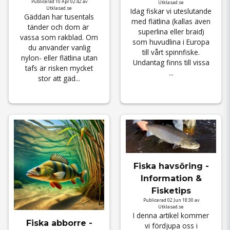
Publicerad 10 Apr 02:42 av
Utklasad.se
Utklasad.se
Idag fiskar vi uteslutande
Gäddan har tusentals
med flätlina (kallas även
tänder och dom är
superlina eller braid)
vassa som rakblad. Om
som huvudlina i Europa
du använder vanlig
till vårt spinnfiske.
nylon- eller flätlina utan
Undantag finns till vissa
tafs är risken mycket
...
stor att gäd...
Fiska havsöring -
Information &
Fisketips
Publicerad 02 Jun 18:30 av
Utklasad.se
I denna artikel kommer
Fiska abborre -
vi fördjupa oss i