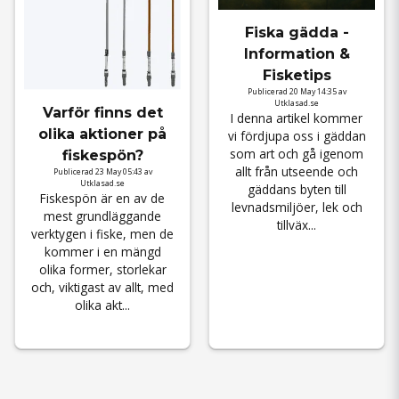
Fiska gädda -
Information &
Fisketips
Publicerad 20 May 14:35 av
Utklasad.se
Varför finns det
I denna artikel kommer
olika aktioner på
vi fördjupa oss i gäddan
som art och gå igenom
fiskespön?
allt från utseende och
Publicerad 23 May 05:43 av
Utklasad.se
gäddans byten till
Fiskespön är en av de
levnadsmiljöer, lek och
mest grundläggande
tillväx...
verktygen i fiske, men de
kommer i en mängd
olika former, storlekar
och, viktigast av allt, med
olika akt...