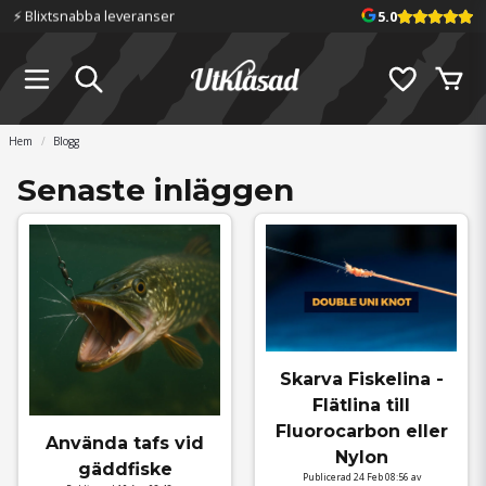
⚡️ Blixtsnabba leveranser
5.0
Hem
Blogg
Senaste inläggen
Skarva Fiskelina -
Flätlina till
Fluorocarbon eller
Använda tafs vid
Nylon
gäddfiske
Publicerad 24 Feb 08:56 av