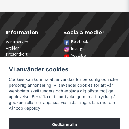
Information
Sociala medier
Facebook
Varumärken
Artiklar
Instagram
Presentkort
Youtube
Kontakta oss
TikTok
Om Utklasad
Vi använder cookies
Team Utklasad
Recensera och vinn
Cookies kan komma att användas för personlig och icke
Öppettider Lagershop
personlig annonsering. Vi använder cookies för att vår
Jobba hos oss
webbplats skall fungera och erbjuda dig bästa möjliga
Returer
upplevelse. Bekräfta ditt samtycke genom att trycka på
Villkor & Policy
godkänn alla eller anpassa via inställningar. Läs mer om
vår
cookiepolicy
.
Mitt konto
Säkra betalningar
Logga in
Godkänn alla