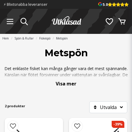
⚡️ Blixtsnabba leveranser
5.0
Hem
Spön & Rullar
Fiskespö
Metspön
Metspön
Det enklaste fisket kan många gånger vara det mest spännande.
Känslan när flötet försvinner under vattenytan är svårslagbar. De
flesta metspön är toppmonterade, vilket innebär att man knyter
Visa mer
fast metreven i toppöglan. Se till så att längden på reven inte är
mycket längre än metspöts längd för att underlätta fisket.
2 produkter
Utvalda
-39%