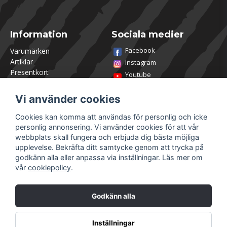
Information
Sociala medier
Facebook
Varumärken
Artiklar
Instagram
Presentkort
Youtube
Kontakta oss
TikTok
Om Utklasad
Vi använder cookies
Team Utklasad
Recensera och vinn
Cookies kan komma att användas för personlig och icke
Öppettider Lagershop
personlig annonsering. Vi använder cookies för att vår
Jobba hos oss
webbplats skall fungera och erbjuda dig bästa möjliga
Returer
upplevelse. Bekräfta ditt samtycke genom att trycka på
Villkor & Policy
godkänn alla eller anpassa via inställningar. Läs mer om
vår
cookiepolicy
.
Mitt konto
Säkra betalningar
Logga in
Godkänn alla
Registrera dig
Glömt lösenord?
Inställningar