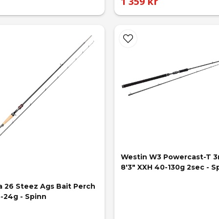
1 359 kr
Westin W3 Powercast-T 3
8'3" XXH 40-130g 2sec - S
 26 Steez Ags Bait Perch 
5-24g - Spinn