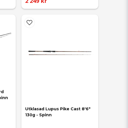
2 249 kr
rd 
pinn
Utklasad Lupus Pike Cast 8'6" 
130g - Spinn