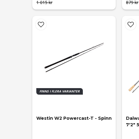
1 015 kr
879 kr
FINNS I FLERA VARIANTER
Westin W2 Powercast-T - Spinn
Daiwa
7'2" 