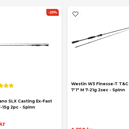
-20%
Westin W3 Finesse-T T&C 
7'1" M 7-21g 2sec - Spinn
no SLX Casting Ex-Fast 
7-15g 2pc - Spinn
kr