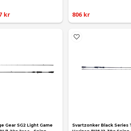
7 kr
806 kr
e Gear SG2 Light Game 
Svartzonker Black Series 