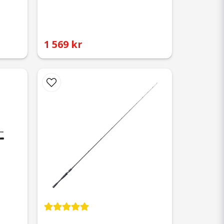
1 569 kr