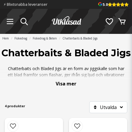
⚡️ Blixtsnabba leveranser
5.0
Hem
Fiskedrag
Fiskedrag & Beten
Chatterbaits & Bladed Jigs
Chatterbaits & Bladed Jigs
Chatterbaits och Bladed Jigs är en form av jiggskalle som har
ett blad framför som flashar, ger ifrån sig ljud och vibrationer
samtidigt som den ger en effektiv oregelbundna gång. Går att fiska
Visa mer
precis som den är, eller så trär man på en valfri jigg på kroken
(precis som på en vanlig jiggskalle). Jiggen kallas då för trailer och
ger lite större volym i betet och även ännu mer rörelse.
4 produkter
Utvalda
Populär betestyp till stor abborre
Chatterbaits har blivit väldigt populärt till abborrfisket i Kalmarsund
och används uteslutande vissa perioder på året (speciellt