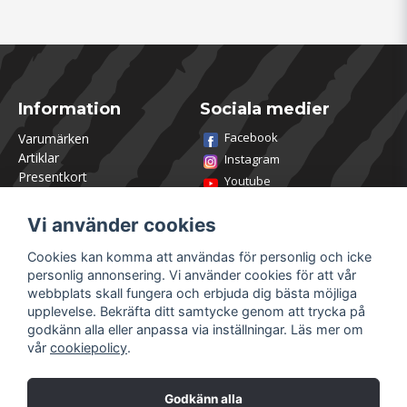
Information
Sociala medier
Facebook
Varumärken
Artiklar
Instagram
Presentkort
Youtube
Kontakta oss
TikTok
Om Utklasad
Vi använder cookies
Team Utklasad
Recensera och vinn
Cookies kan komma att användas för personlig och icke
Öppettider Lagershop
personlig annonsering. Vi använder cookies för att vår
Jobba hos oss
webbplats skall fungera och erbjuda dig bästa möjliga
Returer
upplevelse. Bekräfta ditt samtycke genom att trycka på
Villkor & Policy
godkänn alla eller anpassa via inställningar. Läs mer om
vår
cookiepolicy
.
Mitt konto
Säkra betalningar
Logga in
Godkänn alla