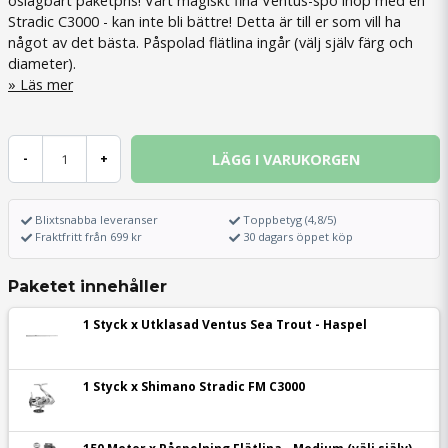
oslagbart paketpris! Vårt magiskt fina Ventus-spö ihop med en
Stradic C3000 - kan inte bli bättre! Detta är till er som vill ha
något av det bästa. Påspolad flätlina ingår (välj själv färg och
diameter).
Läs mer
LÄGG I VARUKORGEN
-
+
Blixtsnabba leveranser
Toppbetyg (4,8/5)
Fraktfritt från 699 kr
30 dagars öppet köp
Paketet innehåller
1 Styck x Utklasad Ventus Sea Trout - Haspel
1 Styck x Shimano Stradic FM C3000