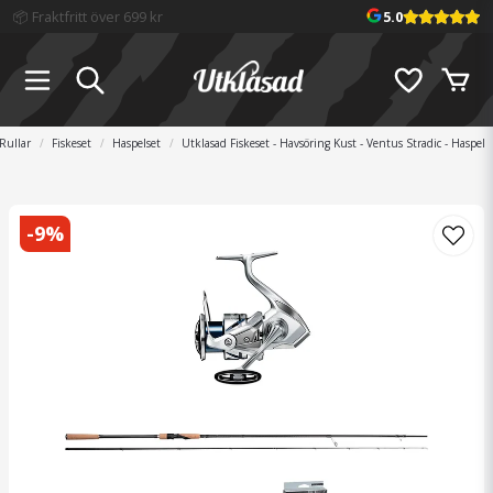
📦 Fraktfritt över 699 kr
5.0
Rullar
Fiskeset
Haspelset
Utklasad Fiskeset - Havsöring Kust - Ventus Stradic - Haspel
-
9
%