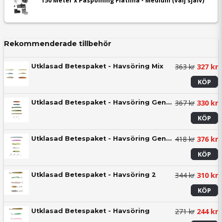
150 Meter x Påspolning Flätlina - Medium (välj själv)
Rekommenderade tillbehör
363 kr
327 kr
Utklasad Betespaket - Havsöring Mix
KÖP
367 kr
330 kr
Utklasad Betespaket - Havsöring Genomlöpare - Westin Mix
KÖP
418 kr
376 kr
Utklasad Betespaket - Havsöring Genomlöpare
KÖP
344 kr
310 kr
Utklasad Betespaket - Havsöring 2
KÖP
271 kr
244 kr
Utklasad Betespaket - Havsöring