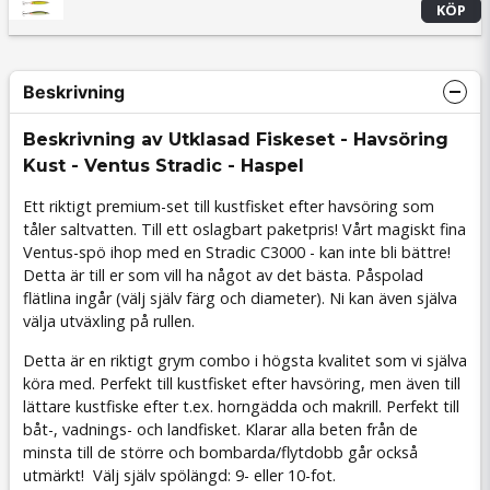
KÖP
Beskrivning
Beskrivning av Utklasad Fiskeset - Havsöring
Kust - Ventus Stradic - Haspel
Ett riktigt premium-set till kustfisket efter havsöring som
tåler saltvatten. Till ett oslagbart paketpris! Vårt magiskt fina
Ventus-spö ihop med en Stradic C3000 - kan inte bli bättre!
Detta är till er som vill ha något av det bästa. Påspolad
flätlina ingår (välj själv färg och diameter). Ni kan även själva
välja utväxling på rullen.
Detta är en riktigt grym combo i högsta kvalitet som vi själva
köra med. Perfekt till kustfisket efter havsöring, men även till
lättare kustfiske efter t.ex. horngädda och makrill. Perfekt till
båt-, vadnings- och landfisket. Klarar alla beten från de
minsta till de större och bombarda/flytdobb går också
utmärkt! Välj själv spölängd: 9- eller 10-fot.