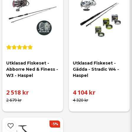
Utklasad Fiskeset - 
Utklasad Fiskeset - 
Abborre Ned & Finess - 
Gädda - Stradic W4 - 
W3 - Haspel
Haspel
2 518 kr
4 104 kr
2 679 kr
4 320 kr
-5%