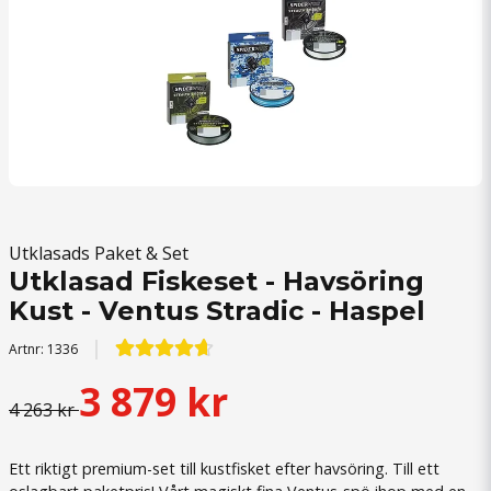
Utklasads Paket & Set
Utklasad Fiskeset - Havsöring
Kust - Ventus Stradic - Haspel
Artnr:
1336
3 879 kr
4 263 kr
Ett riktigt premium-set till kustfisket efter havsöring. Till ett