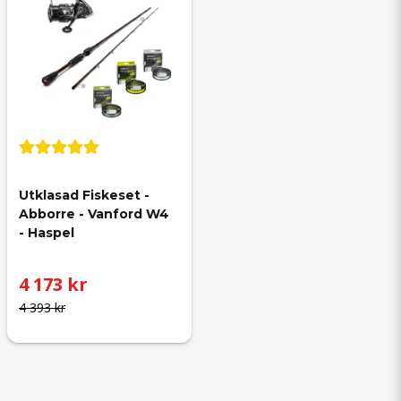
Utklasad Fiskeset - 
Abborre - Vanford W4 
- Haspel
4 173 kr
4 393 kr