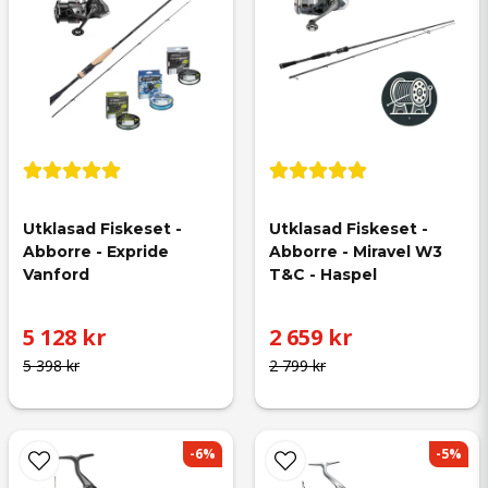
Utklasad Fiskeset - 
Utklasad Fiskeset - 
Abborre - Expride 
Abborre - Miravel W3 
Vanford
T&C - Haspel
5 128 kr
2 659 kr
5 398 kr
2 799 kr
-6%
-5%