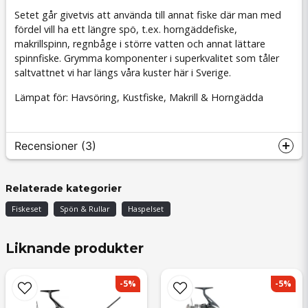
Setet går givetvis att använda till annat fiske där man med
fördel vill ha ett längre spö, t.ex. horngäddefiske,
makrillspinn, regnbåge i större vatten och annat lättare
spinnfiske. Grymma komponenter i superkvalitet som tåler
saltvattnet vi har längs våra kuster här i Sverige.
Lämpat för: Havsöring, Kustfiske, Makrill & Horngädda
Recensioner (3)
Edin
Relaterade kategorier
för 4 månader sedan
Fiskeset
Spön & Rullar
Haspelset
Vilken grym combo Snabb leverans
Brian
Liknande produkter
för 2 år sedan
Jesper Olof
-5%
-5%
för 2 år sedan
Kanon kombo.