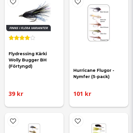
FINNS I FLERA VARIANTER
Flydressing Kärki 
Wolly Bugger BH 
(Förtyngd)
Hurricane Flugor - 
Nymfer (5-pack)
39 kr
101 kr