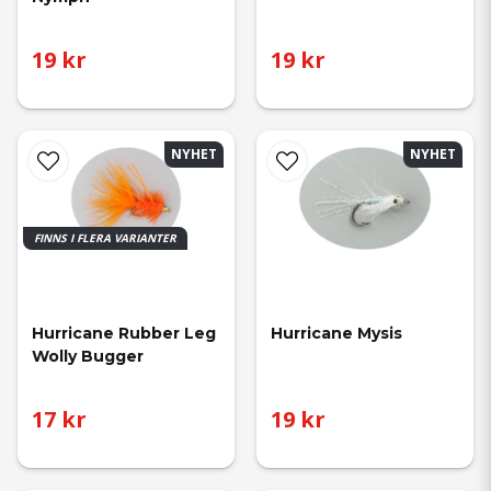
19 kr
19 kr
NYHET
NYHET
FINNS I FLERA VARIANTER
Hurricane Rubber Leg 
Hurricane Mysis
Wolly Bugger
17 kr
19 kr