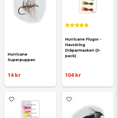
Hurricane Flugor - 
Havsöring 
Dräparmasken (5-
Hurricane 
pack)
Superpuppan
14 kr
104 kr