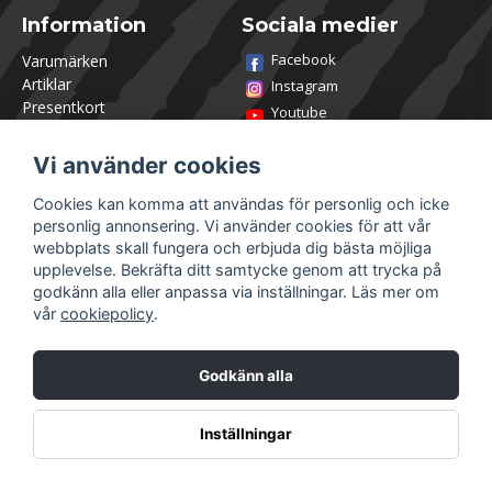
Information
Sociala medier
Facebook
Varumärken
Artiklar
Instagram
Presentkort
Youtube
Kontakta oss
TikTok
Om Utklasad
Vi använder cookies
Team Utklasad
Recensera och vinn
Cookies kan komma att användas för personlig och icke
Öppettider Lagershop
personlig annonsering. Vi använder cookies för att vår
Jobba hos oss
webbplats skall fungera och erbjuda dig bästa möjliga
Returer
upplevelse. Bekräfta ditt samtycke genom att trycka på
Villkor & Policy
godkänn alla eller anpassa via inställningar. Läs mer om
vår
cookiepolicy
.
Mitt konto
Säkra betalningar
Logga in
Godkänn alla
Registrera dig
Glömt lösenord?
Inställningar