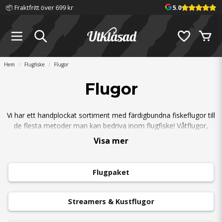
📦 Fraktfritt över 699 kr
5.0
Hem
Flugfiske
Flugor
Flugor
Vi har ett handplockat sortiment med färdigbundna fiskeflugor till
de flesta metoder man kan bedriva inom flugfiske! Våtflugor,
gäddflugor, tubflugor, hitch, nympher, streamers, laxflugor,
Visa mer
kustfiskeflugor och mycket mer. Vi jobbar bara med flugor som
håller hög kvalitet som vi kan stå för och själva använder. Filtrera
enkelt efter vilken typ av fiske eller art ni är ute efter för att få
Flugpaket
lämpliga flugor presenterade.
Streamers & Kustflugor