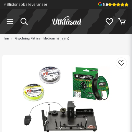
⚡️ Blixtsnabba leveranser
5.0
Hem
Påspolning Flätlina - Medium (välj själv)