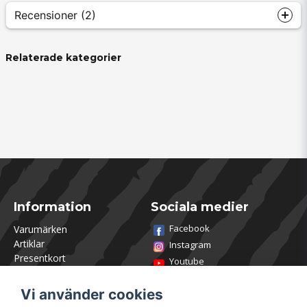
Recensioner (2)
Thommy Henrik
Relaterade kategorier
för 11 månader sedan
Anonym
för 1 år sedan
Bra påspolning av linan
Information
Sociala medier
Facebook
Varumärken
Artiklar
Instagram
Presentkort
Youtube
Kontakta oss
TikTok
Om Utklasad
Vi använder cookies
Team Utklasad