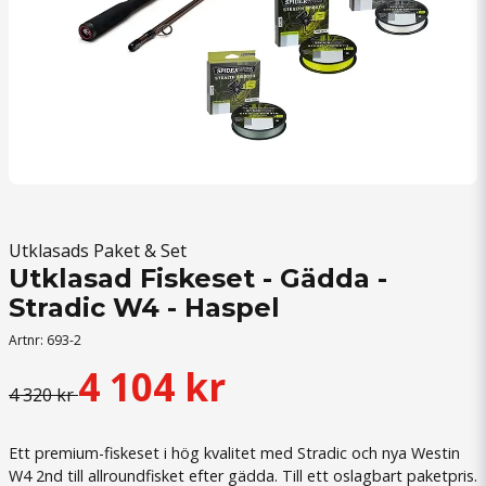
Utklasads Paket & Set
Utklasad Fiskeset - Gädda -
Stradic W4 - Haspel
Artnr:
693-2
4 104 kr
4 320 kr
Ett premium-fiskeset i hög kvalitet med Stradic och nya Westin
W4 2nd till allroundfisket efter gädda. Till ett oslagbart paketpris.