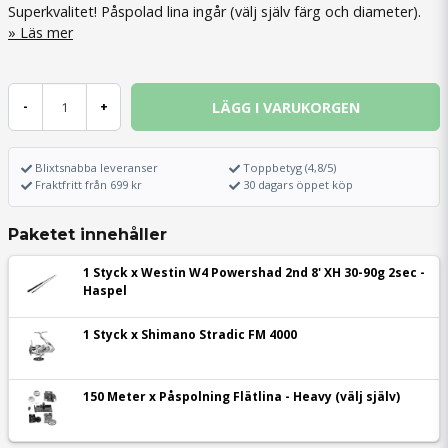
Superkvalitet! Påspolad lina ingår (välj själv färg och diameter).
Läs mer
LÄGG I VARUKORGEN
-
+
Blixtsnabba leveranser
Toppbetyg (4,8/5)
Fraktfritt från 699 kr
30 dagars öppet köp
Paketet innehåller
1 Styck x Westin W4 Powershad 2nd 8' XH 30-90g 2sec -
Haspel
1 Styck x Shimano Stradic FM 4000
150 Meter x Påspolning Flätlina - Heavy (välj själv)