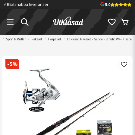
⚡️ Blixtsnabba leveranser
5.0
m
Spön & Rullar
Fiskeset
Haspelset
Utklasad Fiskeset - Gädda - Stradic W4 - Haspel
-
5
%