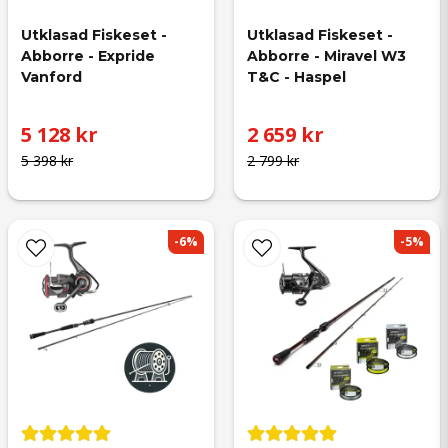
Utklasad Fiskeset - 
Utklasad Fiskeset - 
Abborre - Expride 
Abborre - Miravel W3 
Vanford
T&C - Haspel
5 128 kr
2 659 kr
5 398 kr
2 799 kr
-6%
-5%