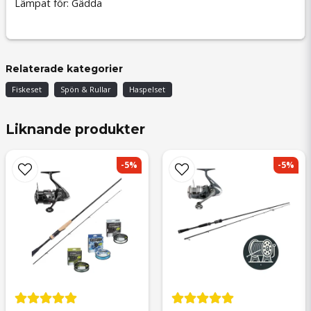
Lämpat för: Gädda
Relaterade kategorier
Fiskeset
Spön & Rullar
Haspelset
Liknande produkter
-5%
-5%