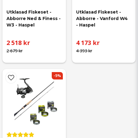
Utklasad Fiskeset - 
Utklasad Fiskeset - 
Abborre Ned & Finess - 
Abborre - Vanford W4 
W3 - Haspel
- Haspel
2 518 kr
4 173 kr
2 679 kr
4 393 kr
-5%