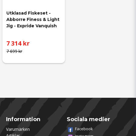
Utklasad Fiskeset - 
Abborre Finess & Light 
Jig - Expride Vanquish
7 314 kr
7 699 kr
Information
Sociala medier
Facebook
Varumärken
Artiklar