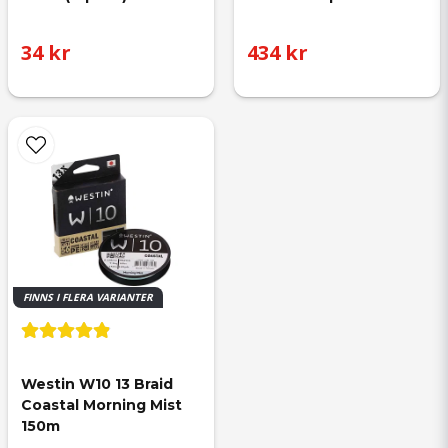
34 kr
434 kr
FINNS I FLERA VARIANTER
Westin W10 13 Braid 
Coastal Morning Mist 
150m