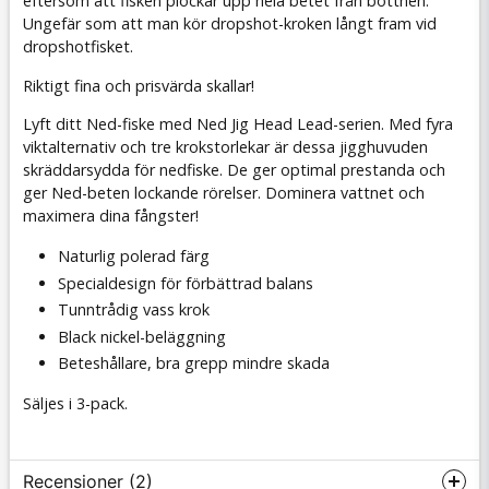
eftersom att fisken plockar upp hela betet från bottnen.
Ungefär som att man kör dropshot-kroken långt fram vid
dropshotfisket.
Riktigt fina och prisvärda skallar!
Lyft ditt Ned-fiske med Ned Jig Head Lead-serien. Med fyra
viktalternativ och tre krokstorlekar är dessa jigghuvuden
skräddarsydda för nedfiske. De ger optimal prestanda och
ger Ned-beten lockande rörelser. Dominera vattnet och
maximera dina fångster!
Naturlig polerad färg
Specialdesign för förbättrad balans
Tunntrådig vass krok
Black nickel-beläggning
Beteshållare, bra grepp mindre skada
Säljes i 3-pack.
Recensioner (2)