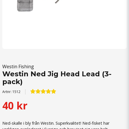
Westin Fishing
Westin Ned Jig Head Lead (3-
pack)
Artnr:
1512
40 kr
Ned-skalle i bly från Westin. Superkvalitet! Ned-fisket har