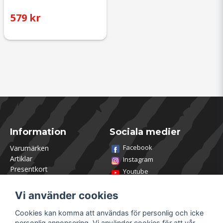
579 kr
Information
Sociala medier
Facebook
Varumärken
Artiklar
Instagram
Presentkort
Youtube
Kontakta oss
TikTok
Om Utklasad
Vi använder cookies
Team Utklasad
Recensera och vinn
Cookies kan komma att användas för personlig och icke
Öppettider Lagershop
personlig annonsering. Vi använder cookies för att vår