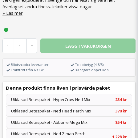
verkligen exploderat i Sverige och har visat sig vara helt
överlägset andra finess-tekniker vissa dagar.
Läs mer
LÄGG I VARUKORGEN
-
+
Blixtsnabba leveranser
Toppbetyg (4,8/5)
Fraktfritt från 699 kr
30 dagars öppet köp
Denna produkt finns även i prisvärda paket
Utklasad Betespaket - HyperCraw Ned Mix
234 kr
Utklasad Betespaket - Ned Head Perch Mix
370 kr
Utklasad Betespaket - Abborre Mega Mix
854 kr
Utklasad Betespaket - Ned Z-man Perch
1 228 kr