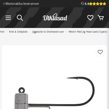
⚡️ Blixtsnabba leveranser
5.0
ehör
Krok & Småplock
Jiggskallar & Shallowskruvar
Westin Ned Jig Head Lead (3-pack)