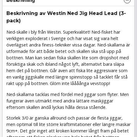
Beskrivning
Beskrivning av Westin Ned Jig Head Lead (3-
pack)
Ned-skalle i bly från Westin. Superkvalitet! Ned-fisket har
verkligen exploderat i Sverige och har visat sig vara helt
överlägset andra finess-tekniker vissa dagar. Ned-skallarna är
utformade för att både betet och skallen ska stå upp på
bottnen. Man kan sedan fiska skallen lite som dropshot med
försiktiga skak och ibland något lyft, alternativt bara släpa
hem det på bottnen. Går även att fiska lite aggresivare som
en vanlig jiggskalle med längre spinnstopp så tacklet får stå
rakt upp på bottnen. Glöm inte låååånga vevstopp!
Ned-skallarna tacklas med fördel med jiggar som flyter. Men
fungerar även utmärkt med andra lättare maskjiggar
eftersom skallen ändå lyckas hålla dessa stående.
Storlek 3/0 är ganska allround och passar de flesta jiggar,
men optimal till lite större kräftimitationer eller längre maskar
9cm+. Det gör inget att kroken kommer långt fram på betet