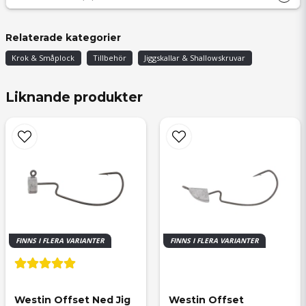
Bo Daniel
Relaterade kategorier
för 4 månader sedan
Krok & Småplock
Tillbehör
Jiggskallar & Shallowskruvar
Anonym
för 9 månader sedan
Liknande produkter
FINNS I FLERA VARIANTER
FINNS I FLERA VARIANTER
Westin Offset Ned Jig 
Westin Offset 