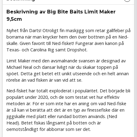
Beskrivning av Big Bite Baits Limit Maker
9,5cm
Nyhet från Darts! Otroligt fin maskjigg som retar gallfeber på
borrarna när man knycker hem den över bottnen på en Ned-
skalle. Given favorit till Ned-fisket! Fungerar även kanon på
Texas- och Carolina Rig samt Dropshot.
Limit Maker med den avsmalnande svansen är designad av
Michael Neal och dansar livligt när du skakar toppen på
spöet. Detta get betet ett unikt utseende och en helt annan
rörelse än vad fisken är van vid att se.
Ned-fisket har totalt exploderat i populäritet. Det började bli
populärt under 2020, och de som testat vet hur effektiv
metoden är. För er som inte har en aning om vad Ned-fiske
är så kan vi berätta att det är en typ av finessefiske där en
jiggskalle med platt eller rundad botten används. (Ned
Head). Betet fiskas långsamt på botten och är
oemotståndligt för abborrar som ser det.