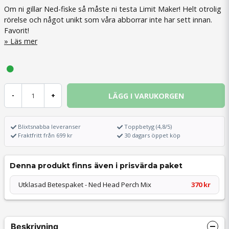
Om ni gillar Ned-fiske så måste ni testa Limit Maker! Helt otrolig
rörelse och något unikt som våra abborrar inte har sett innan.
Favorit!
Läs mer
LÄGG I VARUKORGEN
-
+
Blixtsnabba leveranser
Toppbetyg (4,8/5)
Fraktfritt från 699 kr
30 dagars öppet köp
Denna produkt finns även i prisvärda paket
Utklasad Betespaket - Ned Head Perch Mix
370 kr
Beskrivning