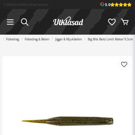
📦 Fraktfritt över 699 kr
5.0
m
Fiskedrag
Fiskedrag & Beten
Jiggar & Mjukbeten
Big Bite Baits Limit Maker 9,5cm