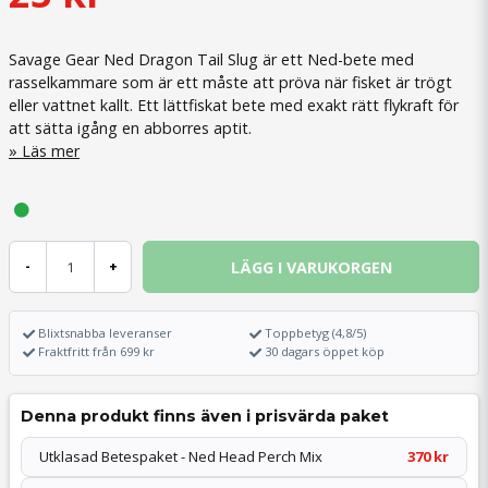
Savage Gear Ned Dragon Tail Slug är ett Ned-bete med
rasselkammare som är ett måste att pröva när fisket är trögt
eller vattnet kallt. Ett lättfiskat bete med exakt rätt flykraft för
att sätta igång en abborres aptit.
Läs mer
LÄGG I VARUKORGEN
-
+
Blixtsnabba leveranser
Toppbetyg (4,8/5)
Fraktfritt från 699 kr
30 dagars öppet köp
Denna produkt finns även i prisvärda paket
Utklasad Betespaket - Ned Head Perch Mix
370 kr