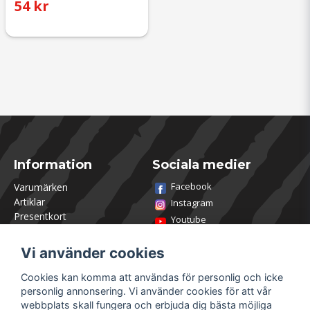
54 kr
Information
Sociala medier
Facebook
Varumärken
Artiklar
Instagram
Presentkort
Youtube
Kontakta oss
TikTok
Om Utklasad
Vi använder cookies
Team Utklasad
Recensera och vinn
Cookies kan komma att användas för personlig och icke
Öppettider Lagershop
personlig annonsering. Vi använder cookies för att vår
Jobba hos oss
webbplats skall fungera och erbjuda dig bästa möjliga