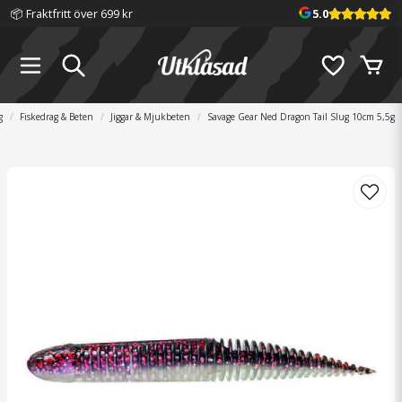
📦 Fraktfritt över 699 kr
5.0
g
Fiskedrag & Beten
Jiggar & Mjukbeten
Savage Gear Ned Dragon Tail Slug 10cm 5,5g