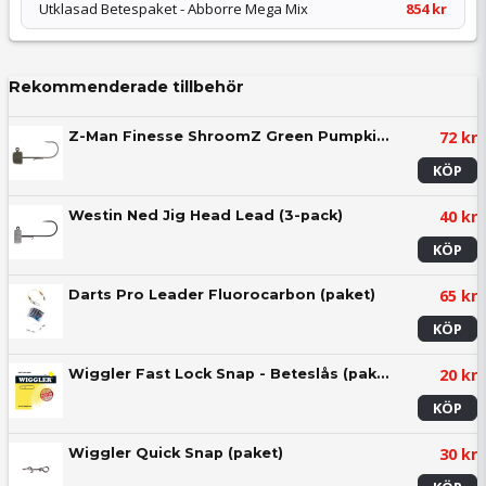
Utklasad Betespaket - Abborre Mega Mix
854 kr
Rekommenderade tillbehör
72 kr
Z-Man Finesse ShroomZ Green Pumpkin (5-pack)
KÖP
40 kr
Westin Ned Jig Head Lead (3-pack)
KÖP
65 kr
Darts Pro Leader Fluorocarbon (paket)
KÖP
20 kr
Wiggler Fast Lock Snap - Beteslås (paket)
KÖP
30 kr
Wiggler Quick Snap (paket)