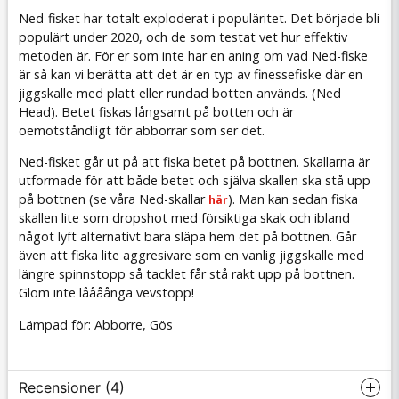
Ned-fisket har totalt exploderat i populäritet. Det började bli
populärt under 2020, och de som testat vet hur effektiv
metoden är. För er som inte har en aning om vad Ned-fiske
är så kan vi berätta att det är en typ av finessefiske där en
jiggskalle med platt eller rundad botten används. (Ned
Head). Betet fiskas långsamt på botten och är
oemotståndligt för abborrar som ser det.
Ned-fisket går ut på att fiska betet på bottnen. Skallarna är
utformade för att både betet och själva skallen ska stå upp
på bottnen (se våra Ned-skallar
). Man kan sedan fiska
här
skallen lite som dropshot med försiktiga skak och ibland
något lyft alternativt bara släpa hem det på bottnen. Går
även att fiska lite aggresivare som en vanlig jiggskalle med
längre spinnstopp så tacklet får stå rakt upp på bottnen.
Glöm inte låååånga vevstopp!
Lämpad för: Abborre, Gös
Recensioner (4)