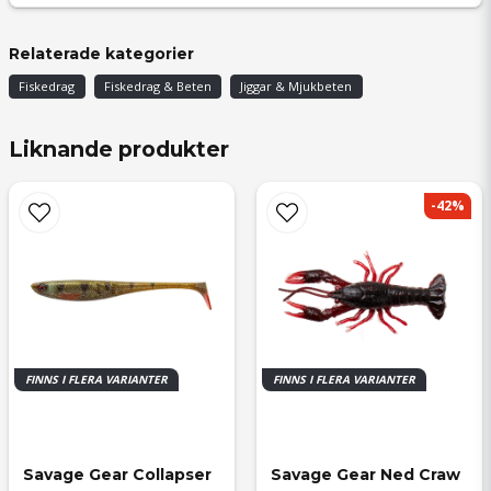
Kjell
Relaterade kategorier
för 1 år sedan
Fiskedrag
Fiskedrag & Beten
Jiggar & Mjukbeten
Kjell
för 1 år sedan
Liknande produkter
Björn
för 1 år sedan
-42%
Björn
för 1 år sedan
FINNS I FLERA VARIANTER
FINNS I FLERA VARIANTER
Savage Gear Collapser 
Savage Gear Ned Craw 