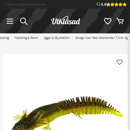
📦 Fraktfritt över 699 kr
5.0
skedrag
Fiskedrag & Beten
Jiggar & Mjukbeten
Savage Gear Ned Salamander 7,5cm 3g