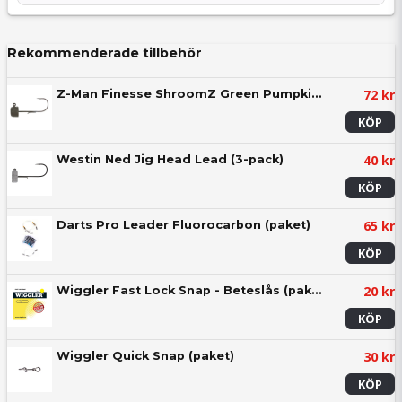
Rekommenderade tillbehör
72 kr
Z-Man Finesse ShroomZ Green Pumpkin (5-pack)
KÖP
40 kr
Westin Ned Jig Head Lead (3-pack)
KÖP
65 kr
Darts Pro Leader Fluorocarbon (paket)
KÖP
20 kr
Wiggler Fast Lock Snap - Beteslås (paket)
KÖP
30 kr
Wiggler Quick Snap (paket)
KÖP