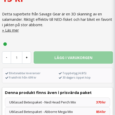
Detta superbete från Savage Gear är en 3D skanning av en
salamander. Riktigt effektiv till NED-fisket och har blivit en favorit
i jakten på stor abborre.
Läs mer
LÄGG I VARUKORGEN
-
+
Blixtsnabba leveranser
Toppbetyg (4,8/5)
Fraktfritt från 699 kr
30 dagars öppet köp
Denna produkt finns även i prisvärda paket
Utklasad Betespaket - Ned Head Perch Mix
370 kr
Utklasad Betespaket - Abborre Mega Mix
854 kr