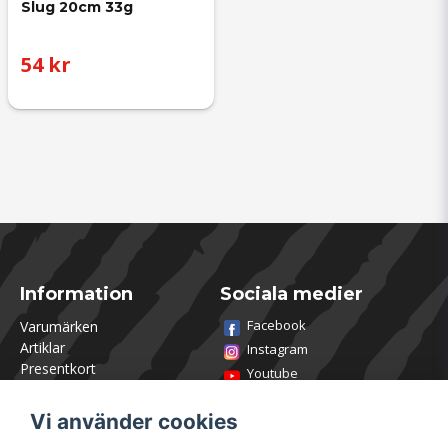
Slug 20cm 33g
54 kr
Information
Sociala medier
Facebook
Varumärken
Artiklar
Instagram
Presentkort
Youtube
Kontakta oss
TikTok
Om Utklasad
Vi använder cookies
Team Utklasad