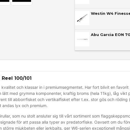
Abu Garcia EON 70
 Reel 100/101
ög kvalitet och klassar in i premiumsegmentet. Har fort blivit en favori
 och lätt med grymma komponenter, kraftig broms (hela 11kg), låg vikt på
rent till abborrfisket och vertikalfisket efter t.ex. stor gös och rödi
et andas lyx och premium.
irullar, som nu stolt ansluter sig till vårt sortiment som flaggskepp
designade för att passa alla typer av predatorfiske. Oavsett om du för
m större mjukbeten eller jerkbaits, ger W6-serien exceptionell mångs