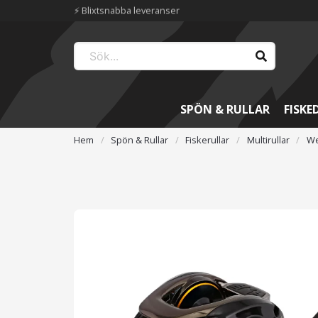
📦 Fraktfritt över 699 kr
SPÖN & RULLAR
FISKE
Hem
Spön & Rullar
Fiskerullar
Multirullar
We