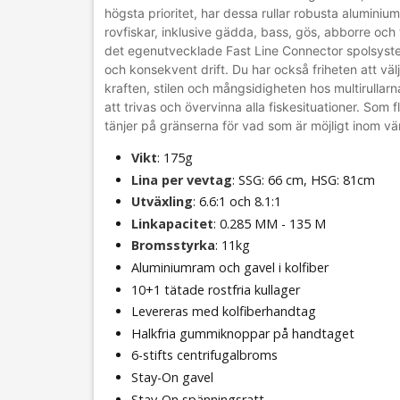
högsta prioritet, har dessa rullar robusta aluminium
rovfiskar, inklusive gädda, bass, gös, abborre och
det egenutvecklade Fast Line Connector spolsystem
och konsekvent drift. Du har också friheten att väl
kraften, stilen och mångsidigheten hos multirullar
att trivas och övervinna alla fiskesituationer. S
tänjer på gränserna för vad som är möjligt inom vär
Vikt
: 175g
Lina per vevtag
: SSG: 66 cm, HSG: 81cm
Utväxling
: 6.6:1 och 8.1:1
Linkapacitet
: 0.285 MM - 135 M
Bromsstyrka
: 11kg
Aluminiumram och gavel i kolfiber
10+1 tätade rostfria kullager
Levereras med kolfiberhandtag
Halkfria gummiknoppar på handtaget
6-stifts centrifugalbroms
Stay-On gavel
Stay-On spänningsratt