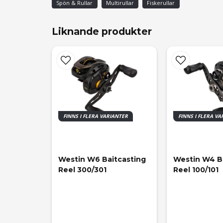
Spön & Rullar
Multirullar
Fiskerullar
Liknande produkter
FINNS I FLERA VARIANTER
FINNS I FLERA V
Westin W6 Baitcasting 
Westin W4 Ba
Reel 300/301
Reel 100/101