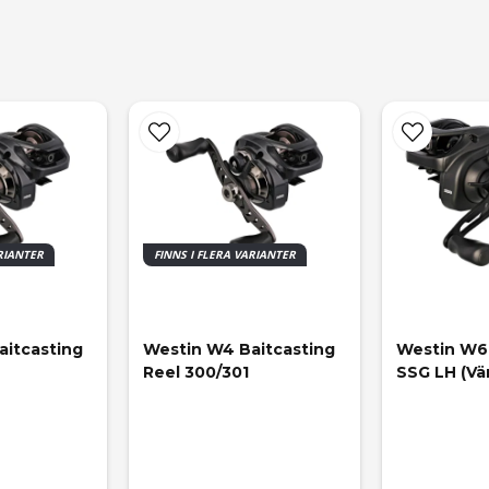
ARIANTER
FINNS I FLERA VARIANTER
itcasting 
Westin W4 Baitcasting 
Westin W6 
Reel 300/301
SSG LH (Vä