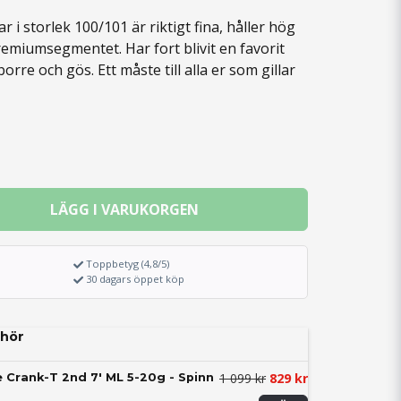
 i storlek 100/101 är riktigt fina, håller hög
premiumsegmentet. Har fort blivit en favorit
orre och gös. Ett måste till alla er som gillar
LÄGG I VARUKORGEN
Toppbetyg (4,8/5)
30 dagars öppet köp
hör
1 099 kr
829 kr
 Crank-T 2nd 7' ML 5-20g - Spinn