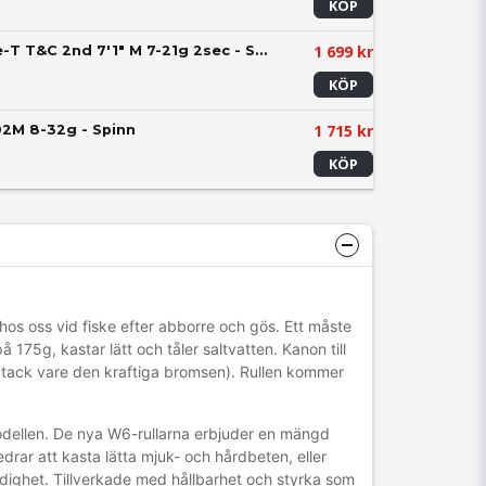
KÖP
1 699 kr
Westin W4 Finesse-T T&C 2nd 7'1" M 7-21g 2sec - Spinn
KÖP
1 715 kr
2M 8-32g - Spinn
KÖP
t hos oss vid fiske efter abborre och gös. Ett måste
 175g, kastar lätt och tåler saltvatten. Kanon till
ng (tack vare den kraftiga bromsen). Rullen kommer
smodellen. De nya W6-rullarna erbjuder en mängd
edrar att kasta lätta mjuk- och hårdbeten, eller
idighet. Tillverkade med hållbarhet och styrka som