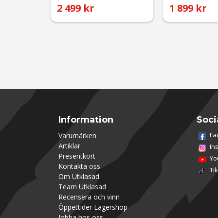
2 499 kr
1 899 kr
Information
Soci
Fa
Varumärken
Artiklar
In
Presentkort
Yo
Kontakta oss
Ti
Om Utklasad
Team Utklasad
Recensera och vinn
Öppettider Lagershop
Jobba hos oss