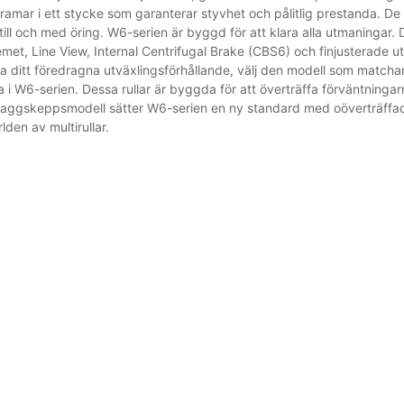
ramar i ett stycke som garanterar styvhet och pålitlig prestanda. De ä
 till och med öring. W6-serien är byggd för att klara alla utmaningar
et, Line View, Internal Centrifugal Brake (CBS6) och finjusterade ut
ja ditt föredragna utväxlingsförhållande, välj den modell som matchar
na i W6-serien. Dessa rullar är byggda för att överträffa förväntning
om flaggskeppsmodell sätter W6-serien en ny standard med oöverträf
lden av multirullar.