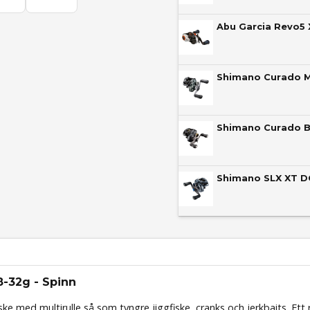
Abu Garcia Revo5 
Shimano Curado M
Shimano Curado B
Shimano SLX XT D
-32g - Spinn
ske med multirulle så som tyngre jiggfiske, cranks och jerkbaits. Ett r