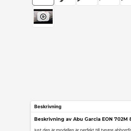
Beskrivning
Beskrivning av Abu Garcia EON 702M 8
Just den är modellen är perfekt till tyngre abborrfi