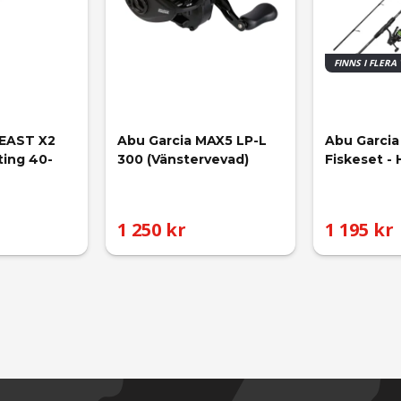
FINNS I FLERA
EAST X2 
Abu Garcia MAX5 LP-L 
Abu Garcia
ting 40-
300 (Vänstervevad)
Fiskeset - 
1 250 kr
1 195 kr