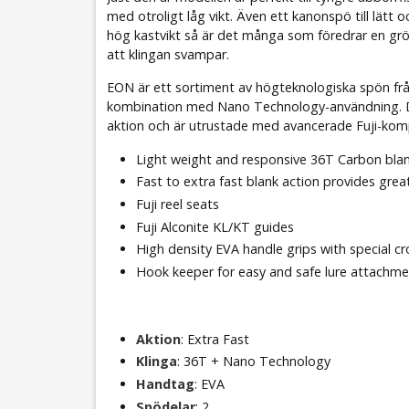
med otroligt låg vikt. Även ett kanonspö till lätt
hög kastvikt så är det många som föredrar en gröv
att klingan svampar.
EON är ett sortiment av högteknologiska spön från 
kombination med Nano Technology-användning. Det
aktion och är utrustade med avancerade Fuji-komp
Light weight and responsive 36T Carbon bla
Fast to extra fast blank action provides great
Fuji reel seats
Fuji Alconite KL/KT guides
High density EVA handle grips with special c
Hook keeper for easy and safe lure attachm
Aktion
: Extra Fast
Klinga
: 36T + Nano Technology
Handtag
: EVA
Spödelar
: 2