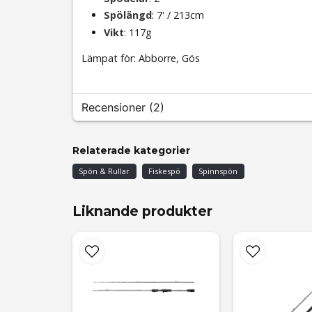
Spölängd
: 7' / 213cm
Vikt
: 117g
Lämpat för: Abborre, Gös
Recensioner (2)
Per Erik Anders
Relaterade kategorier
för 4 månader sedan
Spön & Rullar
Fiskespö
Spinnspön
Otroligt bra känsla i detta spö
Oscar Robert
Liknande produkter
för 1 år sedan