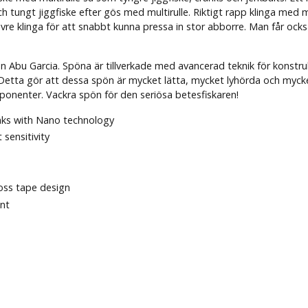
 och tungt jiggfiske efter gös med multirulle. Riktigt rapp klinga m
re klinga för att snabbt kunna pressa in stor abborre. Man får också
Abu Garcia. Spöna är tillverkade med avancerad teknik för konstrukt
ta gör att dessa spön är mycket lätta, mycket lyhörda och mycket 
onenter. Vackra spön för den seriösa betesfiskaren!
nks with Nano technology
 sensitivity
ross tape design
ent