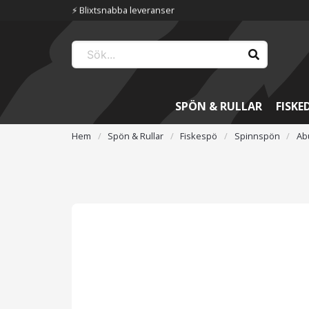
⚡️ Blixtsnabba leveranser
SPÖN & RULLAR
FISKE
Hem
Spön & Rullar
Fiskespö
Spinnspön
Ab