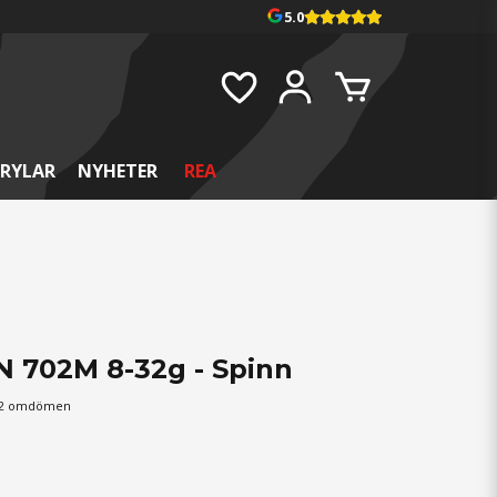
5.0
RYLAR
NYHETER
REA
N 702M 8-32g - Spinn
2 omdömen