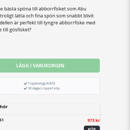
e bästa spöna till abborrfisket som Abu
troligt lätta och fina spön som snabbt blivit
dellen är perfekt till tyngre abborrfiske med
e till gösfisket?
LÄGG I VARUKORGEN
Toppbetyg (4,8/5)
30 dagars öppet köp
hör
973 kr
51
KÖP