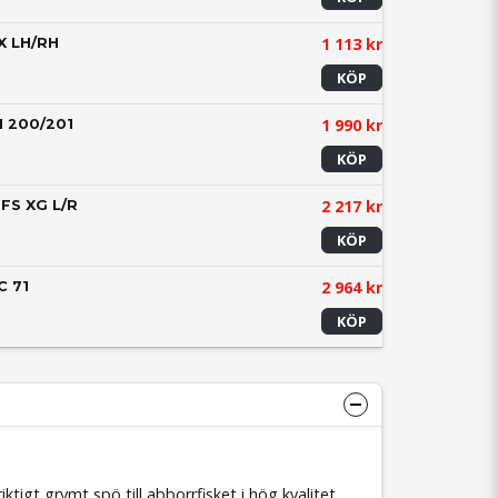
1 113 kr
X LH/RH
KÖP
1 990 kr
 200/201
KÖP
2 217 kr
FS XG L/R
KÖP
2 964 kr
C 71
KÖP
iktigt grymt spö till abborrfisket i hög kvalitet