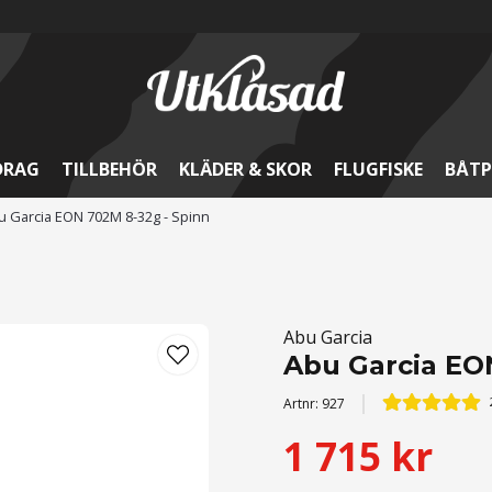
DRAG
TILLBEHÖR
KLÄDER & SKOR
FLUGFISKE
BÅTP
u Garcia EON 702M 8-32g - Spinn
Abu Garcia
Abu Garcia EO
Artnr:
927
1 715 kr