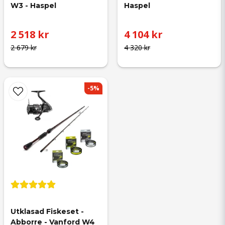
W3 - Haspel
Haspel
2 518 kr
4 104 kr
2 679 kr
4 320 kr
-5%
Utklasad Fiskeset - 
Abborre - Vanford W4 