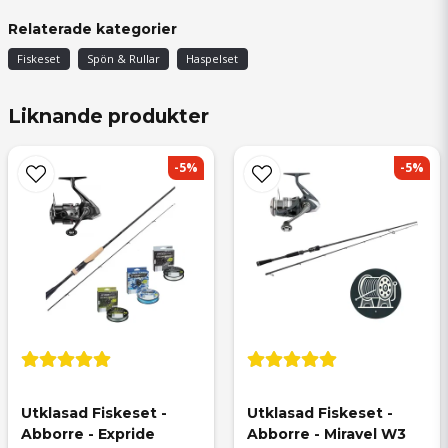
Anonym
Relaterade kategorier
för 2 år sedan
Fiskeset
Spön & Rullar
Haspelset
Johan
för 2 år sedan
Liknande produkter
Grymt i vanlig ordning
-5%
-5%
Utklasad Fiskeset - 
Utklasad Fiskeset - 
Abborre - Expride 
Abborre - Miravel W3 