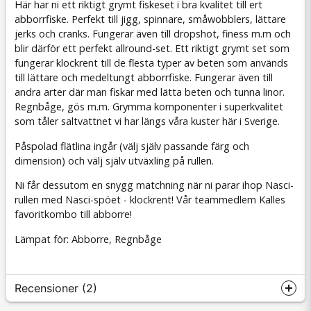
Här har ni ett riktigt grymt fiskeset i bra kvalitet till ert
abborrfiske. Perfekt till jigg, spinnare, småwobblers, lättare
jerks och cranks. Fungerar även till dropshot, finess m.m och
blir därför ett perfekt allround-set. Ett riktigt grymt set som
fungerar klockrent till de flesta typer av beten som används
till lättare och medeltungt abborrfiske. Fungerar även till
andra arter där man fiskar med lätta beten och tunna linor.
Regnbåge, gös m.m. Grymma komponenter i superkvalitet
som tåler saltvattnet vi har längs våra kuster här i Sverige.
Påspolad flätlina ingår (välj själv passande färg och
dimension) och välj själv utväxling på rullen.
Ni får dessutom en snygg matchning när ni parar ihop Nasci-
rullen med Nasci-spöet - klockrent! Vår teammedlem Kalles
favoritkombo till abborre!
Lämpat för: Abborre, Regnbåge
Recensioner (2)