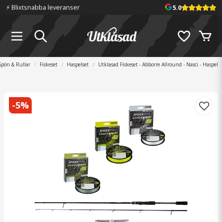
⚡️ Blixtsnabba leveranser
5.0
Spön & Rullar
Fiskeset
Haspelset
Utklasad Fiskeset - Abborre Allround - Nasci - Haspel
-
5
%