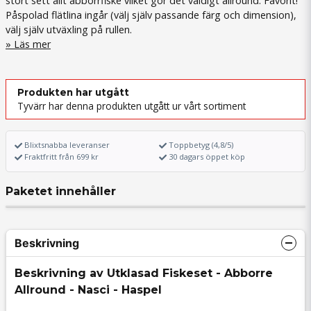
stort sett allt abborrfiske vilket gör det väldigt allround. Favorit!
Påspolad flätlina ingår (välj själv passande färg och dimension),
välj själv utväxling på rullen.
Läs mer
Produkten har utgått
Tyvärr har denna produkten utgått ur vårt sortiment
Blixtsnabba leveranser
Toppbetyg (4,8/5)
Fraktfritt från 699 kr
30 dagars öppet köp
Paketet innehåller
Beskrivning
Beskrivning av Utklasad Fiskeset - Abborre
Allround - Nasci - Haspel