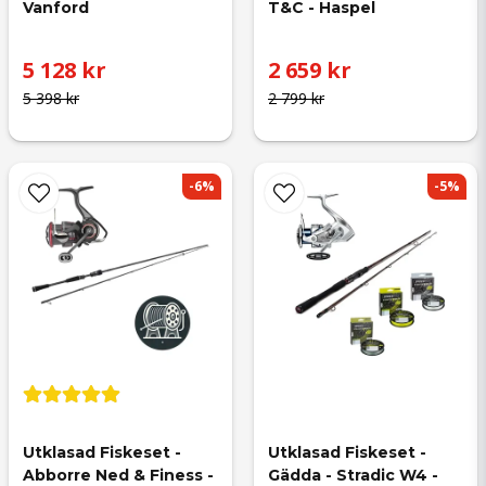
Vanford
T&C - Haspel
5 128 kr
2 659 kr
5 398 kr
2 799 kr
-6%
-5%
Utklasad Fiskeset - 
Utklasad Fiskeset - 
Abborre Ned & Finess - 
Gädda - Stradic W4 - 