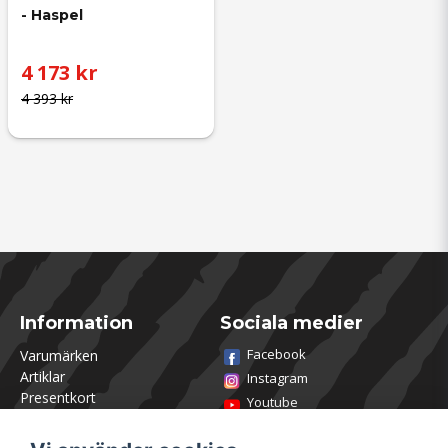
- Haspel
4 173 kr
4 393 kr
Information
Sociala medier
Facebook
Varumärken
Artiklar
Instagram
Presentkort
Youtube
Kontakta oss
TikTok
Om Utklasad