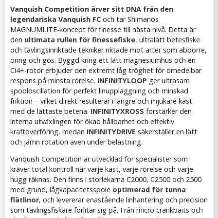
Vanquish Competition ärver sitt DNA från den
legendariska Vanquish FC
och tar Shimanos
MAGNUMLITE-koncept för finesse till nästa nivå. Detta är
den
ultimata rullen för finessefiske
, ultralätt betesfiske
och tävlingsinriktade tekniker riktade mot arter som abborre,
öring och gös. Byggd kring ett lätt magnesiumhus och en
Ci4+-rotor erbjuder den extremt låg tröghet för omedelbar
respons på minsta rörelse.
INFINITYLOOP
ger ultrasam
spooloscillation för perfekt linuppläggning och minskad
friktion – vilket direkt resulterar i längre och mjukare kast
med de lättaste betena.
INFINITYXROSS
förstärker den
interna utväxlingen för ökad hållbarhet och effektiv
kraftöverföring, medan
INFINITYDRIVE
säkerställer en lätt
och jämn rotation även under belastning.
Vanquish Competition är utvecklad för specialister som
kräver total kontroll när varje kast, varje rörelse och varje
hugg räknas. Den finns i storlekarna C2000, C2500 och 2500
med grund, lågkapacitetsspole
optimerad för tunna
flätlinor
, och levererar enastående linhantering och precision
som tävlingsfiskare förlitar sig på. Från micro crankbaits och