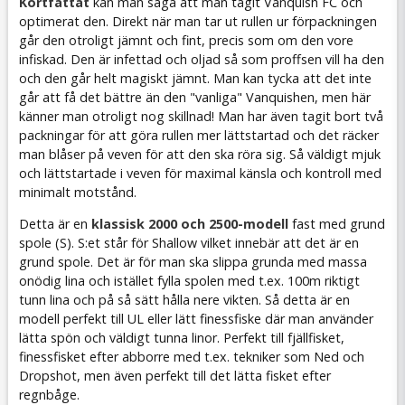
Kortfattat
kan man säga att man tagit Vanquish FC och
optimerat den. Direkt när man tar ut rullen ur förpackningen
går den otroligt jämnt och fint, precis som om den vore
infiskad. Den är infettad och oljad så som proffsen vill ha den
och den går helt magiskt jämnt. Man kan tycka att det inte
går att få det bättre än den "vanliga" Vanquishen, men här
känner man otroligt nog skillnad! Man har även tagit bort två
packningar för att göra rullen mer lättstartad och det räcker
man blåser på veven för att den ska röra sig. Så väldigt mjuk
och lättstartade i veven för maximal känsla och kontroll med
minimalt motstånd.
Detta är en
klassisk 2000 och 2500-modell
fast med grund
spole (S). S:et står för Shallow vilket innebär att det är en
grund spole. Det är för man ska slippa grunda med massa
onödig lina och istället fylla spolen med t.ex. 100m riktigt
tunn lina och på så sätt hålla nere vikten. Så detta är en
modell perfekt till UL eller lätt finessfiske där man använder
lätta spön och väldigt tunna linor. Perfekt till fjällfisket,
finessfisket efter abborre med t.ex. tekniker som Ned och
Dropshot, men även perfekt till det lätta fisket efter
regnbåge.