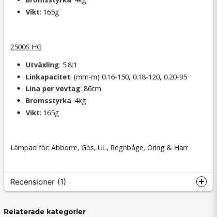
Vikt
: 165g
2500S HG
Utväxling
: 5.8:1
Linkapacitet
: (mm-m) 0.16-150, 0.18-120, 0.20-95
Lina per vevtag
: 86cm
Bromsstyrka
: 4kg
Vikt
: 165g
Lämpad för: Abborre, Gös, UL, Regnbåge, Öring & Harr
Recensioner (1)
Houtan
Relaterade kategorier