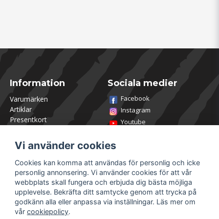
Information
Sociala medier
Facebook
Varumärken
Artiklar
Instagram
Presentkort
Youtube
Kontakta oss
TikTok
Om Utklasad
Vi använder cookies
Team Utklasad
Recensera och vinn
Cookies kan komma att användas för personlig och icke
Öppettider Lagershop
personlig annonsering. Vi använder cookies för att vår
Jobba hos oss
webbplats skall fungera och erbjuda dig bästa möjliga
Returer
upplevelse. Bekräfta ditt samtycke genom att trycka på
Villkor & Policy
godkänn alla eller anpassa via inställningar. Läs mer om
vår
cookiepolicy
.