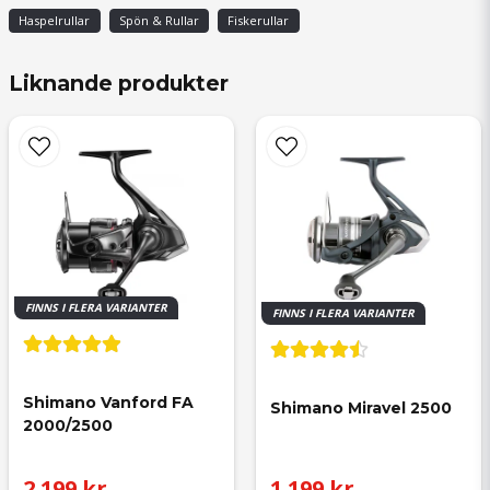
för 3 månader sedan
Haspelrullar
Spön & Rullar
Fiskerullar
Liknande produkter
FINNS I FLERA VARIANTER
FINNS I FLERA VARIANTER
Shimano Vanford FA 
Shimano Miravel 2500
2000/2500
2 199 kr
1 199 kr