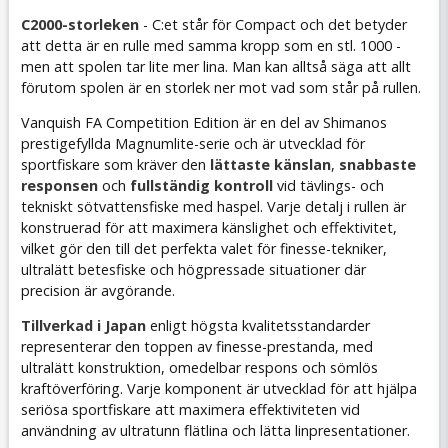
C2000-storleken
- C:et står för Compact och det betyder
att detta är en rulle med samma kropp som en stl. 1000 -
men att spolen tar lite mer lina. Man kan alltså säga att allt
förutom spolen är en storlek ner mot vad som står på rullen.
Vanquish FA Competition Edition är en del av Shimanos
prestigefyllda Magnumlite-serie och är utvecklad för
sportfiskare som kräver den
lättaste känslan
,
s
nabbaste
responsen
och
fullständig kontroll
vid tävlings- och
tekniskt sötvattensfiske med haspel. Varje detalj i rullen är
konstruerad för att maximera känslighet och effektivitet,
vilket gör den till det perfekta valet för finesse-tekniker,
ultralätt betesfiske och högpressade situationer där
precision är avgörande.
Tillverkad i Japan
enligt högsta kvalitetsstandarder
representerar den toppen av finesse-prestanda, med
ultralätt konstruktion, omedelbar respons och sömlös
kraftöverföring. Varje komponent är utvecklad för att hjälpa
seriösa sportfiskare att maximera effektiviteten vid
användning av ultratunn flätlina och lätta linpresentationer.