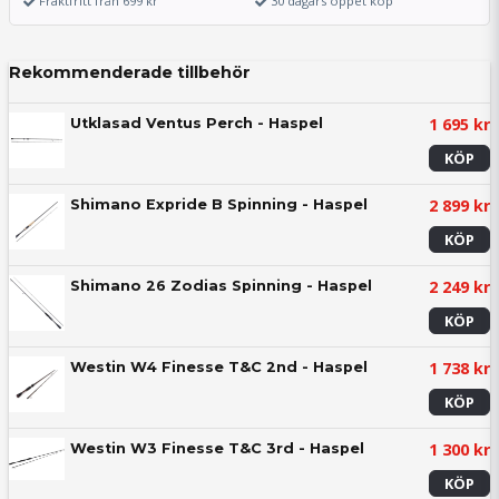
Fraktfritt från 699 kr
30 dagars öppet köp
Rekommenderade tillbehör
1 695 kr
Utklasad Ventus Perch - Haspel
KÖP
2 899 kr
Shimano Expride B Spinning - Haspel
KÖP
2 249 kr
Shimano 26 Zodias Spinning - Haspel
KÖP
1 738 kr
Westin W4 Finesse T&C 2nd - Haspel
KÖP
1 300 kr
Westin W3 Finesse T&C 3rd - Haspel
KÖP