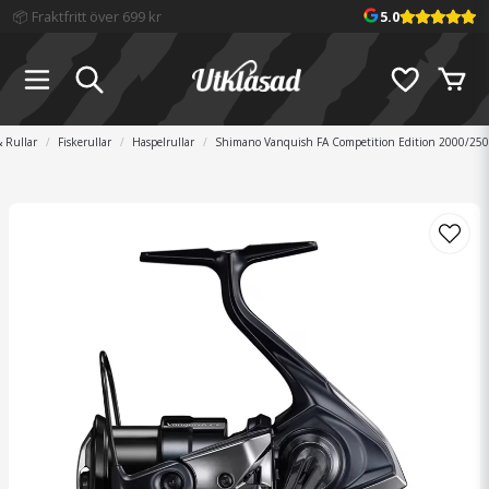
📦 Fraktfritt över 699 kr
5.0
 Rullar
Fiskerullar
Haspelrullar
Shimano Vanquish FA Competition Edition 2000/25