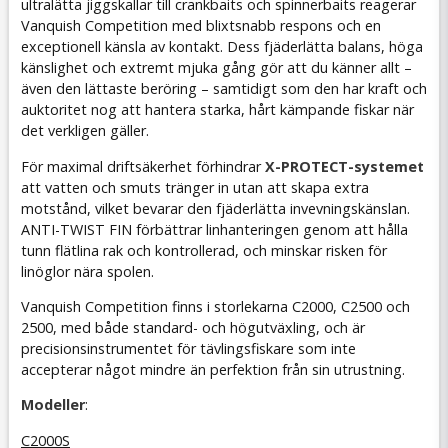
ultralätta jiggskallar till crankbaits och spinnerbaits reagerar
Vanquish Competition med blixtsnabb respons och en
exceptionell känsla av kontakt. Dess fjäderlätta balans, höga
känslighet och extremt mjuka gång gör att du känner allt –
även den lättaste beröring – samtidigt som den har kraft och
auktoritet nog att hantera starka, hårt kämpande fiskar när
det verkligen gäller.
För maximal driftsäkerhet förhindrar
X-PROTECT-systemet
att vatten och smuts tränger in utan att skapa extra
motstånd, vilket bevarar den fjäderlätta invevningskänslan.
ANTI-TWIST FIN förbättrar linhanteringen genom att hålla
tunn flätlina rak och kontrollerad, och minskar risken för
linöglor nära spolen.
Vanquish Competition finns i storlekarna C2000, C2500 och
2500, med både standard- och högutväxling, och är
precisionsinstrumentet för tävlingsfiskare som inte
accepterar något mindre än perfektion från sin utrustning.
Modeller
:
C2000S