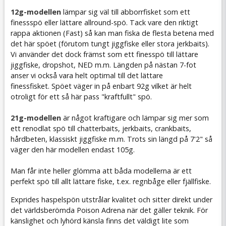
12g-modellen
lämpar sig väl till abborrfisket som ett
finessspö eller lättare allround-spö. Tack vare den riktigt
rappa aktionen (Fast) så kan man fiska de flesta betena med
det här spöet (förutom tungt jiggfiske eller stora jerkbaits).
Vi använder det dock främst som ett finesspö till lättare
jiggfiske, dropshot, NED m.m. Längden på nästan 7-fot
anser vi också vara helt optimal till det lättare
finessfisket. Spöet väger in på enbart 92g vilket är helt
otroligt för ett så här pass "kraftfullt" spö.
21g-modellen
är något kraftigare och lämpar sig mer som
ett renodlat spö till chatterbaits, jerkbaits, crankbaits,
hårdbeten, klassiskt jiggfiske m.m. Trots sin längd på 7'2" så
väger den här modellen endast 105g.
Man får inte heller glömma att båda modellerna är ett
perfekt spö till allt lättare fiske, t.ex. regnbåge eller fjällfiske.
Exprides haspelspön utstrålar kvalitet och sitter direkt under
det världsberömda Poison Adrena när det gäller teknik. För
känslighet och lyhörd känsla finns det väldigt lite som