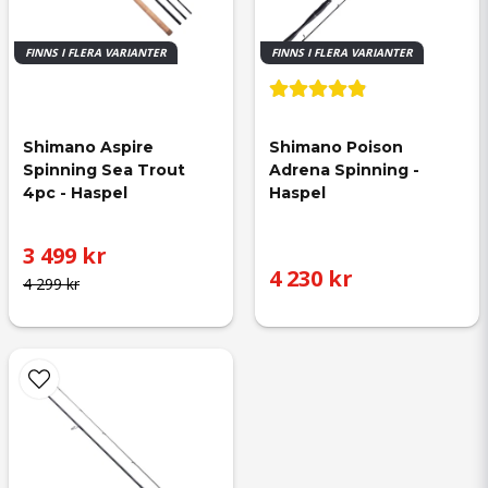
Bästa spöet jag någonsin fiskat med, kunde
kostat det dubbla. Sjukt fint spö till lätt
FINNS I FLERA VARIANTER
FINNS I FLERA VARIANTER
abborrfiske och finess!
Shimano Aspire 
Shimano Poison 
Spinning Sea Trout 
Adrena Spinning - 
4pc - Haspel
Haspel
3 499 kr
4 230 kr
4 299 kr