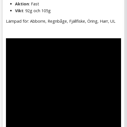
Aktion
: Fast
Vikt
: 92g och 105g
Lämpad för: Abborre, Regnbåge, Fjällfiske, Öring, Harr, UL