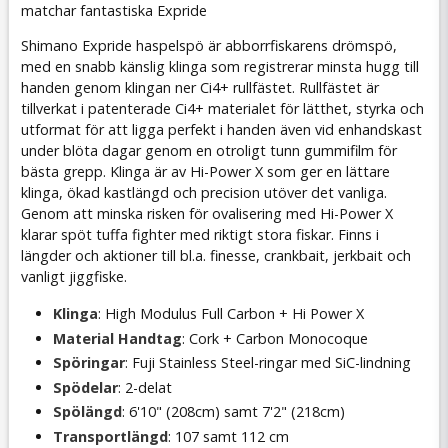
matchar fantastiska Expride
Shimano Expride haspelspö är abborrfiskarens drömspö,
med en snabb känslig klinga som registrerar minsta hugg till
handen genom klingan ner Ci4+ rullfästet. Rullfästet är
tillverkat i patenterade Ci4+ materialet för lätthet, styrka och
utformat för att ligga perfekt i handen även vid enhandskast
under blöta dagar genom en otroligt tunn gummifilm för
bästa grepp. Klinga är av Hi-Power X som ger en lättare
klinga, ökad kastlängd och precision utöver det vanliga.
Genom att minska risken för ovalisering med Hi-Power X
klarar spöt tuffa fighter med riktigt stora fiskar. Finns i
längder och aktioner till bl.a. finesse, crankbait, jerkbait och
vanligt jiggfiske.
Klinga
: High Modulus Full Carbon + Hi Power X
Material Handtag
: Cork + Carbon Monocoque
Spöringar
: Fuji Stainless Steel-ringar med SiC-lindning
Spödelar
: 2-delat
Spölängd
: 6'10" (208cm) samt 7'2" (218cm)
Transportlängd
: 107 samt 112 cm