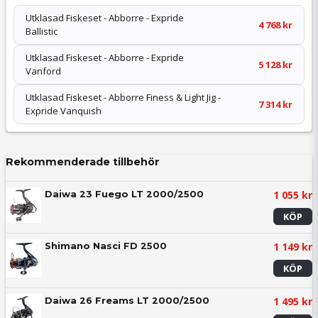
Utklasad Fiskeset - Abborre - Expride
4 768 kr
Ballistic
Utklasad Fiskeset - Abborre - Expride
5 128 kr
Vanford
Utklasad Fiskeset - Abborre Finess & Light Jig -
7 314 kr
Expride Vanquish
Rekommenderade tillbehör
1 055 kr
Daiwa 23 Fuego LT 2000/2500
KÖP
1 149 kr
Shimano Nasci FD 2500
KÖP
1 495 kr
Daiwa 26 Freams LT 2000/2500