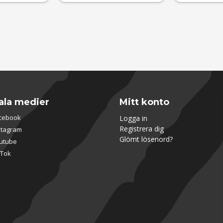
ala medier
Mitt konto
cebook
Logga in
Registrera dig
stagram
Glömt lösenord?
utube
kTok