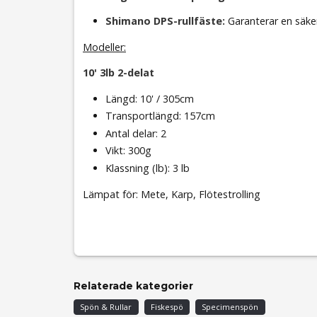
Shimano DPS-rullfäste:
Garanterar en säker
Modeller:
10' 3lb 2-delat
Längd: 10' / 305cm
Transportlängd: 157cm
Antal delar: 2
Vikt: 300g
Klassning (lb): 3 lb
Lämpat för: Mete, Karp, Flötestrolling
Relaterade kategorier
Spön & Rullar
Fiskespö
Specimenspön