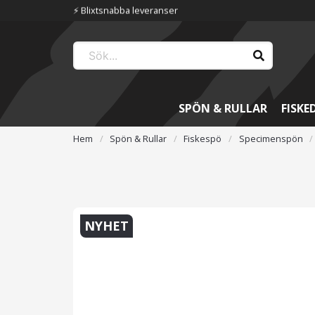
⚡️ Blixtsnabba leveranser
SPÖN & RULLAR
FISKE
Hem
Spön & Rullar
Fiskespö
Specimenspön
NYHET