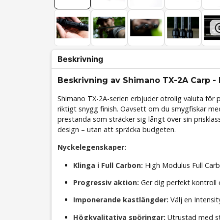
Beskrivning
Beskrivning av Shimano TX-2A Carp -
Shimano TX-2A-serien erbjuder otrolig valuta för
riktigt snygg finish. Oavsett om du smygfiskar med
prestanda som sträcker sig långt över sin prisklas
design – utan att spräcka budgeten.
Nyckelegenskaper:
Klinga i Full Carbon:
High Modulus Full Carbo
Progressiv aktion:
Ger dig perfekt kontroll o
Imponerande kastlängder:
Välj en Intensi
Högkvalitativa spöringar:
Utrustad med sta