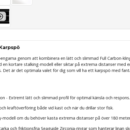
 Karpspö
 pengarna genom att kombinera en lätt och slimmad Full Carbon-kli
 en kortare stalking-modell eller siktar på extrema distanser med en 
s. Det är det optimala valet för dig som vill ha ett karpspö med fant
n - Extremt lätt och slimmad profil för optimal känsla och respons.
ch kraftöverföring både vid kast och när du drillar stor fisk.
ty-modell om du behöver kasta extrema distanser på över 180 meter
rka och friktionsfria Seaguide Zirconia-ringar som hanterar linan s