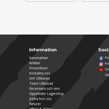
Information
Soci
Fa
Varumärken
Artiklar
In
Presentkort
Yo
Kontakta oss
Ti
Om Utklasad
Team Utklasad
Recensera och vinn
Öppettider Lagershop
Jobba hos oss
Returer
Villkor & Policy