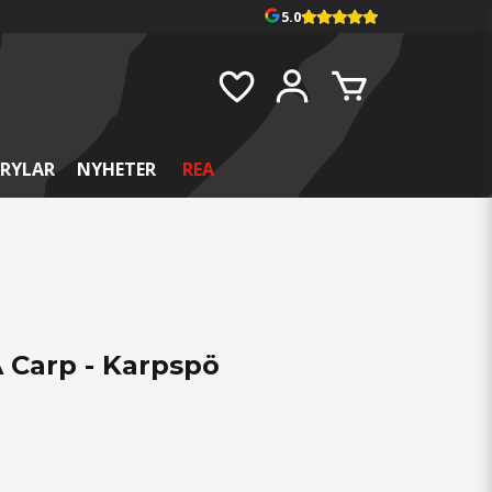
5.0
RYLAR
NYHETER
REA
 Carp - Karpspö