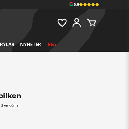
5.0
RYLAR
NYHETER
REA
pilken
2 omdömen