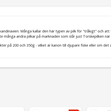
kandinavien. Många kallar den här typen av pilk för "tråkigt" och att 
e många andra pilkar på marknaden som slår just Torskepilken när d
ter på 200 och 350g - vilket är kanon till djupare fiske eller om det är