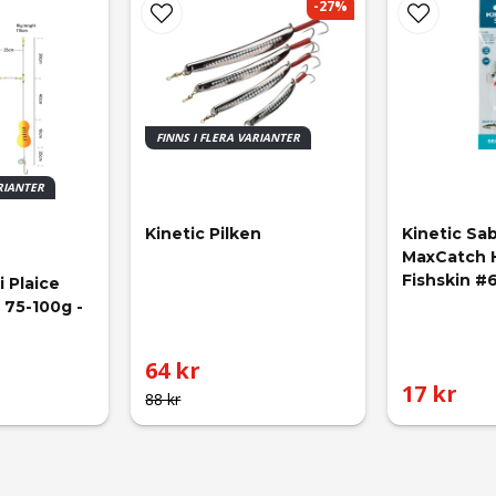
-27%
FINNS I FLERA VARIANTER
ARIANTER
Kinetic Pilken
Kinetic Sab
MaxCatch H
Fishskin #6
i Plaice 
 75-100g - 
64 kr
17 kr
88 kr