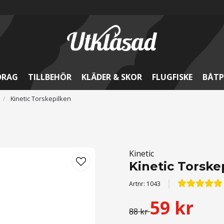
DRAG
TILLBEHÖR
KLÄDER & SKOR
FLUGFISKE
BÅTP
Kinetic Torskepilken
Kinetic
Kinetic Torske
Artnr:
1043
59 kr
88 kr