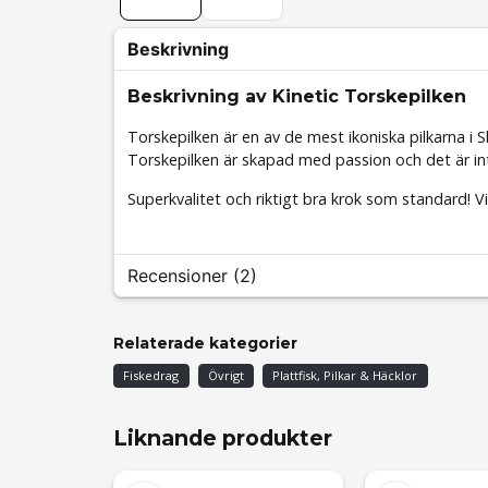
Beskrivning
Beskrivning av Kinetic Torskepilken
Torskepilken är en av de mest ikoniska pilkarna i S
Torskepilken är skapad med passion och det är int
Superkvalitet och riktigt bra krok som standard! Vik
Recensioner (2)
Carlos
Relaterade kategorier
för 1 år sedan
Fiskedrag
Övrigt
Plattfisk, Pilkar & Häcklor
Mycket bra till havsfisket, finaste kvalitet!
Achmed
Liknande produkter
för 1 år sedan
Bra till pillemetet och havsfisket, superfin kvalitet!