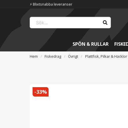
⚡️ Blixtsnabba leveranser
SPÖN & RULLAR
FISKE
Hem
Fiskedrag
Övrigt
Plattfisk, Pilkar & Häcklor
-
33
%