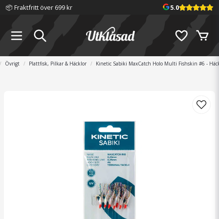
📦 Fraktfritt över 699 kr
5.0
Övrigt
Plattfisk, Pilkar & Häcklor
Kinetic Sabiki MaxCatch Holo Multi Fishskin #6 - Häc