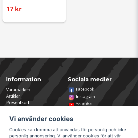
17 kr
Information
Sociala medier
Facebook
Varumärken
Artiklar
Instagram
Presentkort
Youtube
Kontakta oss
TikTok
Om Utklasad
Vi använder cookies
Team Utklasad
Recensera och vinn
Cookies kan komma att användas för personlig och icke
Öppettider Lagershop
personlig annonsering. Vi använder cookies för att vår