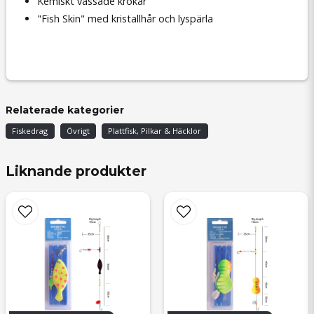
Kemiskt vässade krokar
"Fish Skin" med kristallhår och lyspärla
Relaterade kategorier
Fiskedrag
Övrigt
Plattfisk, Pilkar & Häcklor
Liknande produkter