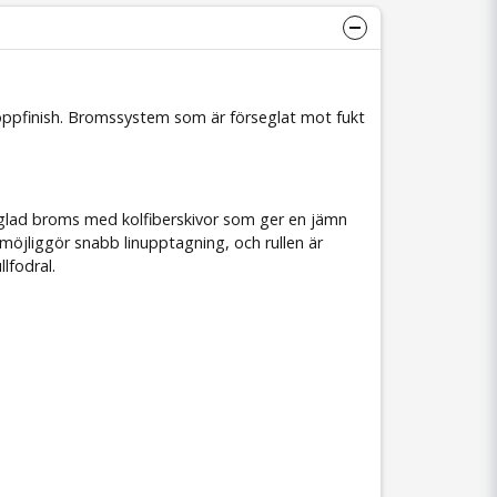
h toppfinish. Bromssystem som är förseglat mot fukt
eglad broms med kolfiberskivor som ger en jämn
möjliggör snabb linupptagning, och rullen är
lfodral.