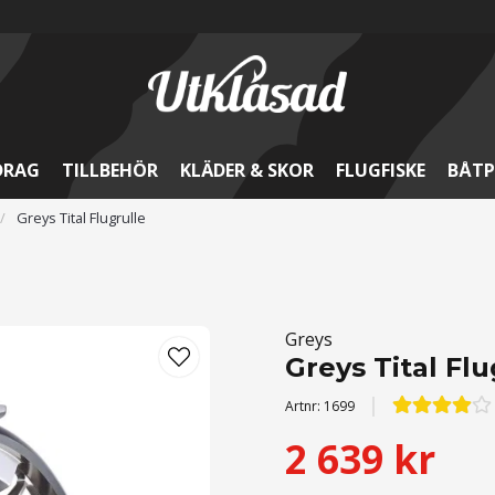
DRAG
TILLBEHÖR
KLÄDER & SKOR
FLUGFISKE
BÅTP
Greys Tital Flugrulle
Greys
Greys Tital Flu
Artnr:
1699
2 639 kr