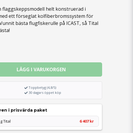
en flaggskeppsmodell helt konstruerad i
ed ett förseglat kolfiberbromssystem för
Vunnit bästa flugfiskerulle på ICAST, så Tital
ästa!
LÄGG I VARUKORGEN
Toppbetyg (4,8/5)
30 dagars öppet köp
en i prisvärda paket
g Tital
6 407 kr