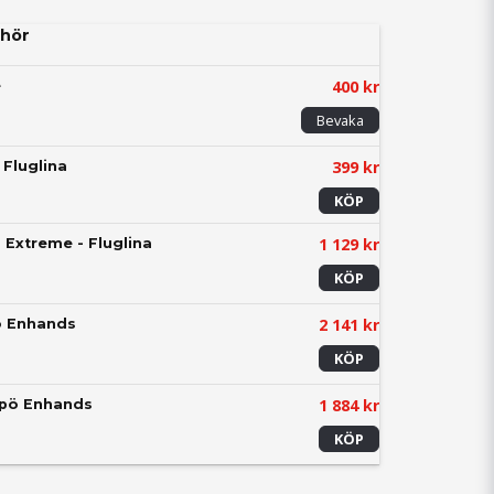
hör
400 kr
e
Bevaka
399 kr
 Fluglina
KÖP
1 129 kr
+ Extreme - Fluglina
KÖP
2 141 kr
ö Enhands
KÖP
1 884 kr
spö Enhands
KÖP