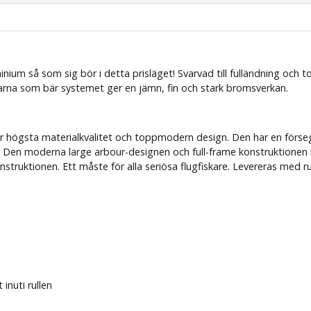
uminium så som sig bör i detta prisläget! Svarvad till fulländning oc
skarna som bär systemet ger en jämn, fin och stark bromsverkan.
ar högsta materialkvalitet och toppmodern design. Den har en förs
. Den moderna large arbour-designen och full-frame konstruktionen 
ruktionen. Ett måste för alla seriösa flugfiskare. Levereras med rul
inuti rullen