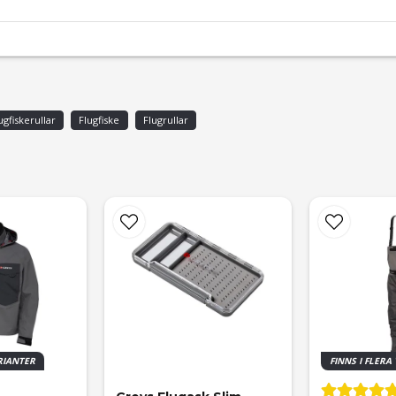
ugfiskerullar
Flugfiske
Flugrullar
ARIANTER
FINNS I FLERA