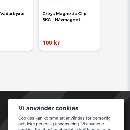
l Vadarbyxor
Greys Magnetic Clip 
5KG - Håvmagnet
100 kr
Vi använder cookies
Säkra betalningar
Cookies kan komma att användas för personlig
och icke personlig annonsering. Vi använder
cookies för att vår webbplats skall fungera och