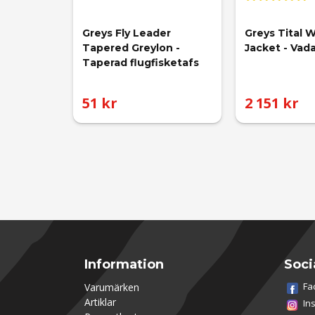
Greys Fly Leader 
Greys Tital 
Tapered Greylon - 
Jacket - Vad
Taperad flugfisketafs
51 kr
2 151 kr
Information
Soci
Fa
Varumärken
Artiklar
In