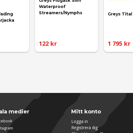
Greys Flugask Slim 
Waterproof 
Streamers/Nymphs
Wading 
Greys Tita
arjacka
122 kr
1 795 kr
ala medier
Mitt konto
cebook
Logga in
Registrera dig
stagram