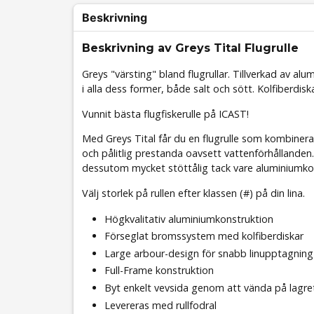
Beskrivning
Beskrivning av Greys Tital Flugrulle
Greys "värsting" bland flugrullar. Tillverkad av al
i alla dess former, både salt och sött. Kolfiberdi
Vunnit bästa flugfiskerulle på ICAST!
Med Greys Tital får du en flugrulle som kombiner
och pålitlig prestanda oavsett vattenförhållanden
dessutom mycket stöttålig tack vare aluminiumkonst
Välj storlek på rullen efter klassen (#) på din lina.
Högkvalitativ aluminiumkonstruktion
Förseglat bromssystem med kolfiberdiskar
Large arbour-design för snabb linupptagning
Full-Frame konstruktion
Byt enkelt vevsida genom att vända på lagret 
Levereras med rullfodral