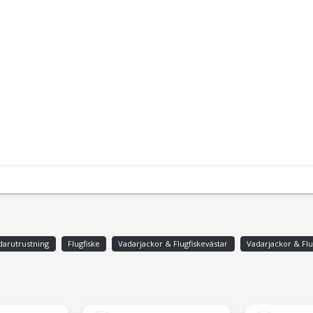
darutrustning
Flugfiske
Vadarjackor & Flugfiskevästar
Vadarjackor & Flu