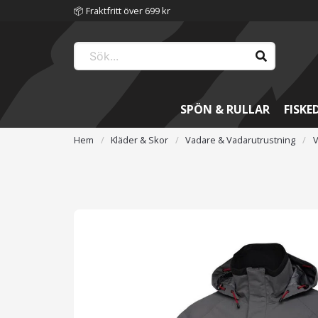
📦 Fraktfritt över 699 kr
SPÖN & RULLAR
FISKE
Hem
Kläder & Skor
Vadare & Vadarutrustning
V