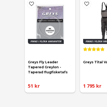
FINNS I FLERA VARIANTER
FINNS I FLERA V
Greys Fly Leader 
Greys Tital 
Tapered Greylon - 
Taperad flugfisketafs
51 kr
1 795 kr