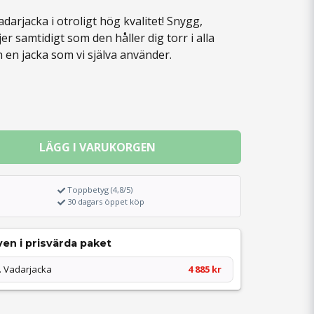
darjacka i otroligt hög kvalitet! Snygg,
r samtidigt som den håller dig torr i alla
h en jacka som vi själva använder.
LÄGG I VARUKORGEN
Toppbetyg (4,8/5)
30 dagars öppet köp
en i prisvärda paket
. Vadarjacka
4 885 kr