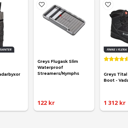
ARIANTER
FINNS I FLERA
Greys Flugask Slim 
Waterproof 
Streamers/Nymphs
Vadarbyxor
Greys Tita
Boot - Vad
122 kr
1 312 kr