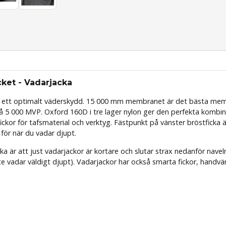
ket - Vadarjacka
er ett optimalt väderskydd. 15 000 mm membranet är det bästa memb
5 000 MVP. Oxford 160D i tre lager nylon ger den perfekta kombin
ickor för tafsmaterial och verktyg. Fästpunkt på vänster bröstficka ä
för när du vadar djupt.
a är att just vadarjackor är kortare och slutar strax nedanför nave
 vadar väldigt djupt). Vadarjackor har också smarta fickor, handvä