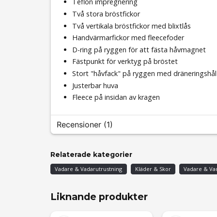
Teflon impregnering
Två stora bröstfickor
Två vertikala bröstfickor med blixtlås
Handvärmarfickor med fleecefoder
D-ring på ryggen för att fästa håvmagnet
Fästpunkt för verktyg på bröstet
Stort "håvfack" på ryggen med dräneringshål
Justerbar huva
Fleece på insidan av kragen
Recensioner (1)
Raoul
Relaterade kategorier
för 1 år sedan
Vadare & Vadarutrustning
Kläder & Skor
Vadare & Va
Bästa Vadarjackan Rekommenderas
Liknande produkter