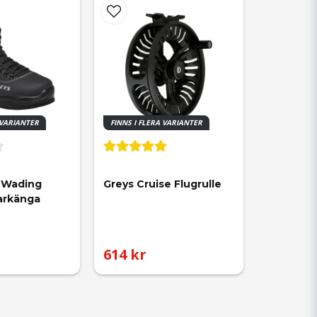
 VARIANTER
FINNS I FLERA VARIANTER
l Wading 
Greys Cruise Flugrulle
arkänga
614 kr