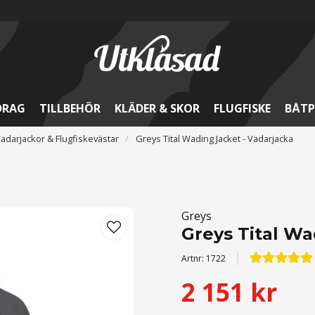
DRAG
TILLBEHÖR
KLÄDER & SKOR
FLUGFISKE
BÅTP
adarjackor & Flugfiskevästar
Greys Tital Wading Jacket - Vadarjacka
Greys
Greys Tital Wa
Artnr:
1722
2 151 kr