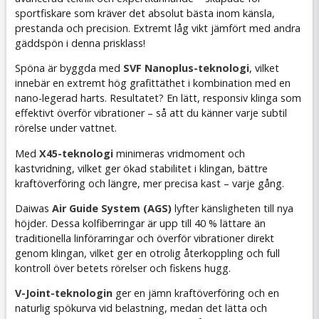
sportfiskare som kräver det absolut bästa inom känsla,
prestanda och precision. Extremt låg vikt jämfört med andra
gäddspön i denna prisklass!
Spöna är byggda med
SVF Nanoplus-teknologi
, vilket
innebär en extremt hög grafittäthet i kombination med en
nano-legerad harts. Resultatet? En lätt, responsiv klinga som
effektivt överför vibrationer – så att du känner varje subtil
rörelse under vattnet.
Med
X45-teknologi
minimeras vridmoment och
kastvridning, vilket ger ökad stabilitet i klingan, bättre
kraftöverföring och längre, mer precisa kast – varje gång.
Daiwas
Air Guide System (AGS)
lyfter känsligheten till nya
höjder. Dessa kolfiberringar är upp till 40 % lättare än
traditionella linförarringar och överför vibrationer direkt
genom klingan, vilket ger en otrolig återkoppling och full
kontroll över betets rörelser och fiskens hugg.
V-Joint-teknologin
ger en jämn kraftöverföring och en
naturlig spökurva vid belastning, medan det lätta och