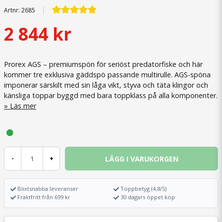
Artnr:
2685
2 844 kr
Prorex AGS – premiumspön för seriöst predatorfiske och här
kommer tre exklusiva gäddspö passande multirulle. AGS-spöna
imponerar särskilt med sin låga vikt, styva och täta klingor och
känsliga toppar byggd med bara toppklass på alla komponenter.
Läs mer
LÄGG I VARUKORGEN
-
+
Blixtsnabba leveranser
Toppbetyg (4,8/5)
Fraktfritt från 699 kr
30 dagars öppet köp