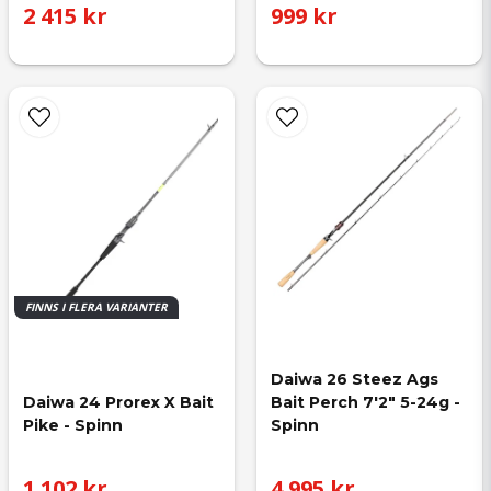
2 415 kr
999 kr
FINNS I FLERA VARIANTER
Daiwa 26 Steez Ags 
Bait Perch 7'2" 5-24g - 
Daiwa 24 Prorex X Bait 
Spinn
Pike - Spinn
1 102 kr
4 995 kr