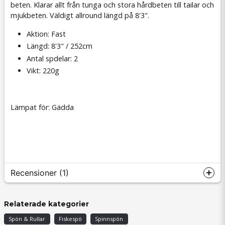
beten. Klarar allt från tunga och stora hårdbeten till tailar och
mjukbeten. Väldigt allround längd på 8'3".
Aktion: Fast
Längd: 8'3" / 252cm
Antal spdelar: 2
Vikt: 220g
Lämpat för: Gädda
Recensioner (1)
Carl Fredrik
Relaterade kategorier
för 3 månader sedan
Spön & Rullar
Fiskespö
Spinnspön
Helt perfekt för Buster Jerk! Ett lätt spö som ger