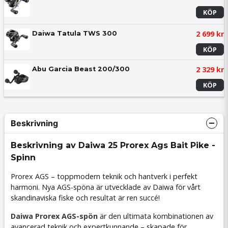
KÖP
2 699 kr
Daiwa Tatula TWS 300
KÖP
2 329 kr
Abu Garcia Beast 200/300
KÖP
Beskrivning
Beskrivning av Daiwa 25 Prorex Ags Bait Pike -
Spinn
Prorex AGS – toppmodern teknik och hantverk i perfekt
harmoni. Nya AGS-spöna är utvecklade av Daiwa för vårt
skandinaviska fiske och resultat är ren succé!
Daiwa Prorex AGS-spön
är den ultimata kombinationen av
avancerad teknik och expertkunnande – skapade för