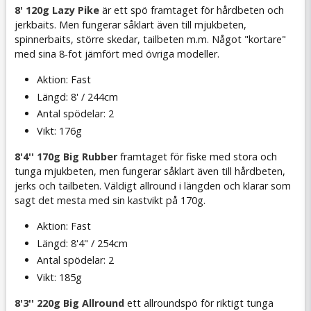
8' 120g Lazy Pike
är ett spö framtaget för hårdbeten och
jerkbaits. Men fungerar såklart även till mjukbeten,
spinnerbaits, större skedar, tailbeten m.m. Något "kortare"
med sina 8-fot jämfört med övriga modeller.
Aktion: Fast
Längd: 8' / 244cm
Antal spödelar: 2
Vikt: 176g
8'4'' 170g Big Rubber
framtaget för fiske med stora och
tunga mjukbeten, men fungerar såklart även till hårdbeten,
jerks och tailbeten. Väldigt allround i längden och klarar som
sagt det mesta med sin kastvikt på 170g.
Aktion: Fast
Längd: 8'4" / 254cm
Antal spödelar: 2
Vikt: 185g
8'3'' 220g Big Allround
ett allroundspö för riktigt tunga