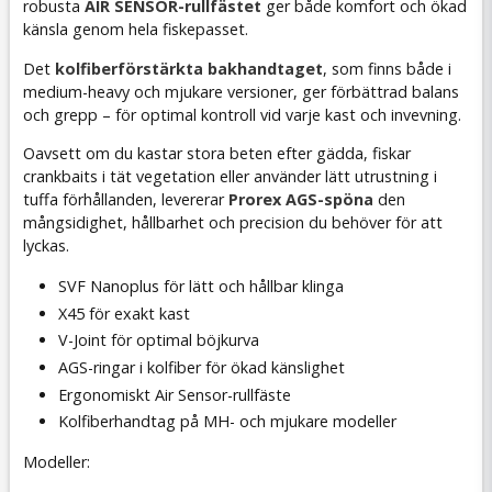
robusta
AIR SENSOR-rullfästet
ger både komfort och ökad
känsla genom hela fiskepasset.
Det
kolfiberförstärkta bakhandtaget
, som finns både i
medium-heavy och mjukare versioner, ger förbättrad balans
och grepp – för optimal kontroll vid varje kast och invevning.
Oavsett om du kastar stora beten efter gädda, fiskar
crankbaits i tät vegetation eller använder lätt utrustning i
tuffa förhållanden, levererar
Prorex AGS-spöna
den
mångsidighet, hållbarhet och precision du behöver för att
lyckas.
SVF Nanoplus för lätt och hållbar klinga
X45 för exakt kast
V-Joint för optimal böjkurva
AGS-ringar i kolfiber för ökad känslighet
Ergonomiskt Air Sensor-rullfäste
Kolfiberhandtag på MH- och mjukare modeller
Modeller: