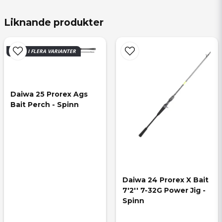
samma kontroll på betet som dom gamla
jerkspöna fast med lite längd så mothuggen
Liknande produkter
sitter. Väldigt nöjd med balansen och aktionen.
FINNS I FLERA VARIANTER
Daiwa 25 Prorex Ags 
Bait Perch - Spinn
Daiwa 24 Prorex X Bait 
7'2'' 7-32G Power Jig - 
Spinn