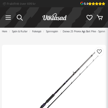
📦 Fraktfritt över 699 kr
5.0
Hem
Spön & Rullar
Fiskespö
Spinnspön
Daiwa 25 Prorex Ags Bait Pike - Spinn