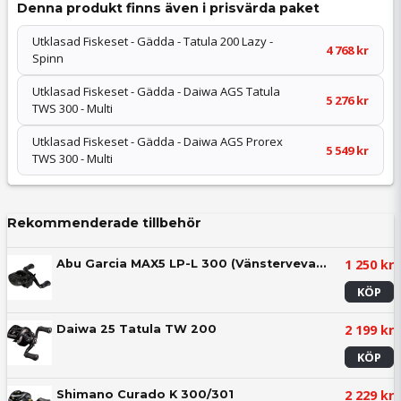
Denna produkt finns även i prisvärda paket
Utklasad Fiskeset - Gädda - Tatula 200 Lazy -
4 768 kr
Spinn
Utklasad Fiskeset - Gädda - Daiwa AGS Tatula
5 276 kr
TWS 300 - Multi
Utklasad Fiskeset - Gädda - Daiwa AGS Prorex
5 549 kr
TWS 300 - Multi
Rekommenderade tillbehör
1 250 kr
Abu Garcia MAX5 LP-L 300 (Vänstervevad)
KÖP
2 199 kr
Daiwa 25 Tatula TW 200
KÖP
2 229 kr
Shimano Curado K 300/301