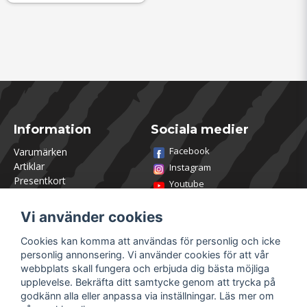
Information
Sociala medier
Facebook
Varumärken
Artiklar
Instagram
Presentkort
Youtube
Kontakta oss
TikTok
Om Utklasad
Vi använder cookies
Team Utklasad
Recensera och vinn
Cookies kan komma att användas för personlig och icke
Öppettider Lagershop
personlig annonsering. Vi använder cookies för att vår
Jobba hos oss
webbplats skall fungera och erbjuda dig bästa möjliga
Returer
upplevelse. Bekräfta ditt samtycke genom att trycka på
Villkor & Policy
godkänn alla eller anpassa via inställningar. Läs mer om