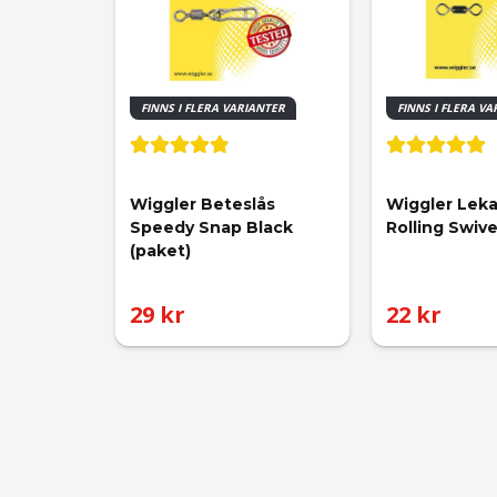
FINNS I FLERA VARIANTER
FINNS I FLERA V
Wiggler Beteslås 
Wiggler Lek
Speedy Snap Black 
Rolling Swive
(paket)
29 kr
22 kr