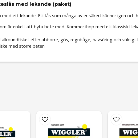
teslås med lekande (paket)
 med ett lekande. Ett lås som många av er säkert känner igen och har 
s som är enkelt att byta bete med. Kommer ihop med ett klassiskt leka
l allroundfisket efter abborre, gös, regnbåge, havsöring och väldigt 
fiske med större beten.