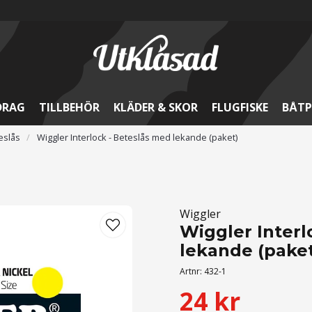
DRAG
TILLBEHÖR
KLÄDER & SKOR
FLUGFISKE
BÅTP
eslås
Wiggler Interlock - Beteslås med lekande (paket)
Wiggler
Wiggler Interl
lekande (pake
Artnr:
432-1
24 kr