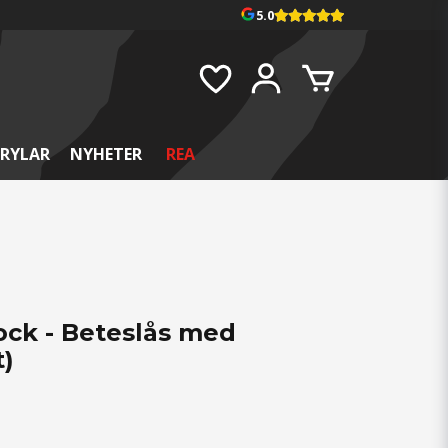
5.0
RYLAR
NYHETER
REA
ock - Beteslås med
t)