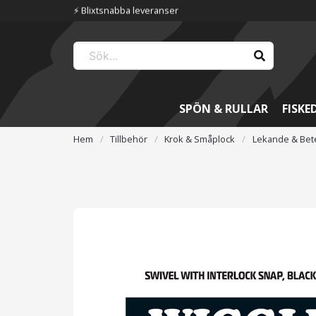
⚡️ Blixtsnabba leveranser
SPÖN & RULLAR
FISKE
Hem
Tillbehör
Krok & Småplock
Lekande & Bet