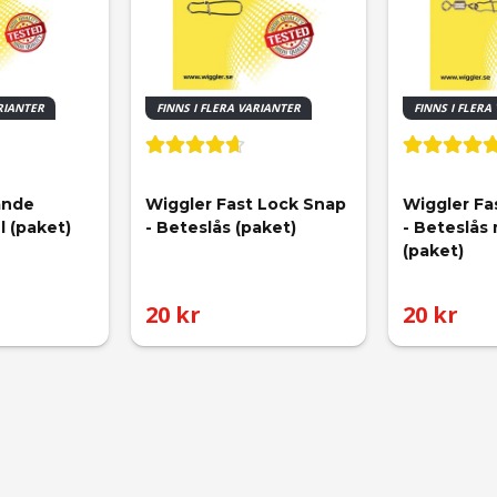
ARIANTER
FINNS I FLERA VARIANTER
FINNS I FLERA
ande 
Wiggler Fast Lock Snap 
Wiggler Fa
l (paket)
- Beteslås (paket)
- Beteslås
(paket)
20 kr
20 kr