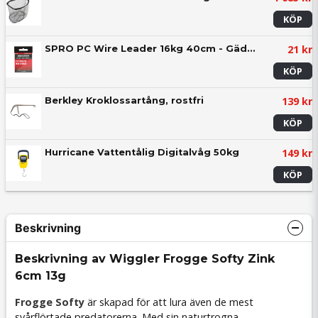
KÖP
21 kr
SPRO PC Wire Leader 16kg 40cm - Gäddtafs (2-pack)
KÖP
139 kr
Berkley Kroklossartång, rostfri
KÖP
149 kr
Hurricane Vattentålig Digitalvåg 50kg
KÖP
Beskrivning
Beskrivning av Wiggler Frogge Softy Zink
6cm 13g
Frogge Softy
är skapad för att lura även de mest
svårflörtade predatorerna. Med sin naturtrogna