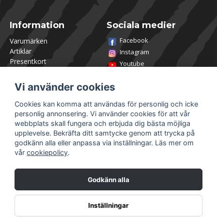
Information
Sociala medier
Facebook
Varumärken
Artiklar
Instagram
Presentkort
Youtube
Kontakta oss
TikTok
Om Utklasad
Vi använder cookies
Team Utklasad
Recensera och vinn
Cookies kan komma att användas för personlig och icke
Öppettider Lagershop
personlig annonsering. Vi använder cookies för att vår
Jobba hos oss
webbplats skall fungera och erbjuda dig bästa möjliga
Returer
upplevelse. Bekräfta ditt samtycke genom att trycka på
Villkor & Policy
godkänn alla eller anpassa via inställningar. Läs mer om
vår
cookiepolicy
.
Mitt konto
Säkra betalningar
Logga in
Godkänn alla
Registrera dig
Glömt lösenord?
Inställningar