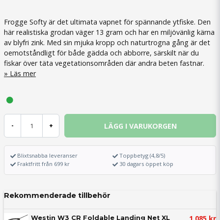
Frogge Softy är det ultimata vapnet för spännande ytfiske. Den
här realistiska grodan väger 13 gram och har en miljövänlig kärna
av blyfri zink. Med sin mjuka kropp och naturtrogna gång är det
oemotståndligt för både gädda och abborre, särskilt när du
fiskar över täta vegetationsområden där andra beten fastnar.
Läs mer
LÄGG I VARUKORGEN
-
+
Blixtsnabba leveranser
Toppbetyg (4,8/5)
Fraktfritt från 699 kr
30 dagars öppet köp
Rekommenderade tillbehör
1 085 kr
Westin W3 CR Foldable Landing Net XL