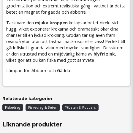
grodimitation och extremt realistiska gång i vattnet är detta
betet en magnet för gädda och abborre.
Tack vare den
mjuka kroppen
kollapsar betet direkt vid
hugg, vilket exponerar krokarna och dramatiskt ökar dina
chanser till en lyckad krokning. Grodan tar sig även fram
ovanpå ytan utan att fastna i näckrosor eller vass! Perfekt till
gäddfisket i grunda vikar med mycket växtlighet. Dessutom
är den utrustad med en miljövänlig kärna av
blyfri zink
,
vilket gör att du kan fiska med gott samvete
Lämpad för: Abborre och Gädda
Relaterade kategorier
Fiskedrag
Fiskedrag & Beten
Ytbeten & Poppers
Liknande produkter