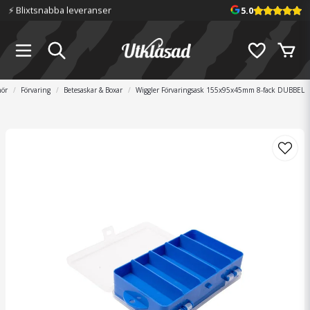
⚡️ Blixtsnabba leveranser
5.0
hör
Förvaring
Betesaskar & Boxar
Wiggler Förvaringsask 155x95x45mm 8-fack DUBBEL