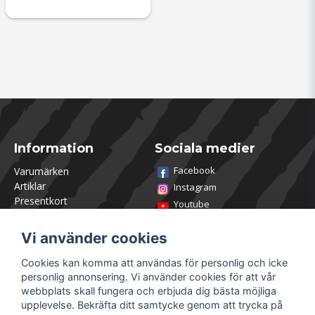
Information
Sociala medier
Facebook
Varumärken
Artiklar
Instagram
Presentkort
Youtube
Kontakta oss
TikTok
Om Utklasad
Vi använder cookies
Team Utklasad
Recensera och vinn
Cookies kan komma att användas för personlig och icke
Öppettider Lagershop
personlig annonsering. Vi använder cookies för att vår
Jobba hos oss
webbplats skall fungera och erbjuda dig bästa möjliga
Returer
upplevelse. Bekräfta ditt samtycke genom att trycka på