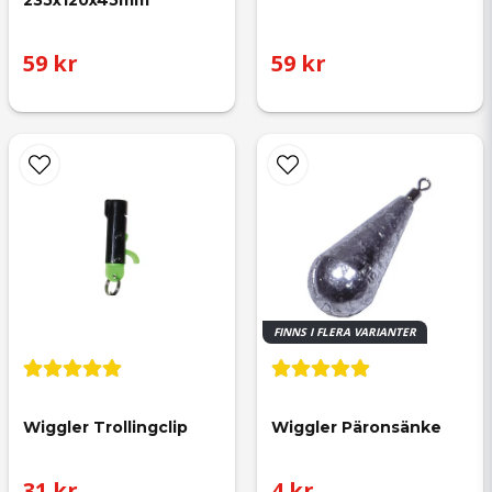
235x120x45mm
59 kr
59 kr
FINNS I FLERA VARIANTER
Wiggler Trollingclip
Wiggler Päronsänke
31 kr
4 kr