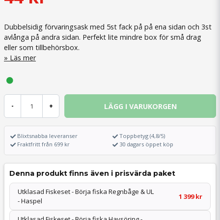
Dubbelsidig förvaringsask med 5st fack på på ena sidan och 3st
avlånga på andra sidan. Perfekt lite mindre box för små drag
eller som tillbehörsbox.
Läs mer
LÄGG I VARUKORGEN
-
+
Blixtsnabba leveranser
Toppbetyg (4,8/5)
Fraktfritt från 699 kr
30 dagars öppet köp
Denna produkt finns även i prisvärda paket
Utklasad Fiskeset - Börja fiska Regnbåge & UL
1 399 kr
- Haspel
Utklasad Fiskeset - Börja fiska Havsöring -