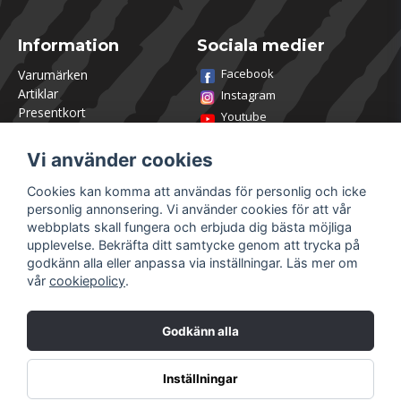
Information
Sociala medier
Facebook
Varumärken
Artiklar
Instagram
Presentkort
Youtube
Kontakta oss
TikTok
Om Utklasad
Vi använder cookies
Team Utklasad
Recensera och vinn
Cookies kan komma att användas för personlig och icke
Öppettider Lagershop
personlig annonsering. Vi använder cookies för att vår
Jobba hos oss
webbplats skall fungera och erbjuda dig bästa möjliga
Returer
upplevelse. Bekräfta ditt samtycke genom att trycka på
Villkor & Policy
godkänn alla eller anpassa via inställningar. Läs mer om
vår
cookiepolicy
.
Mitt konto
Säkra betalningar
Logga in
Godkänn alla
Registrera dig
Glömt lösenord?
Inställningar