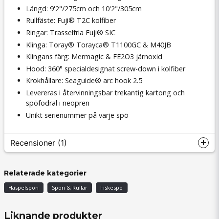
Längd: 9'2"/275cm och 10'2"/305cm
Rullfäste: Fuji® T2C kolfiber
Ringar: Trasselfria Fuji® SIC
Klinga: Toray® Torayca® T1100GC & M40JB
Klingans färg: Mermagic & FE2O3 järnoxid
Hood: 360° specialdesignat screw-down i kolfiber
Krokhållare: Seaguide® arc hook 2.5
Levereras i återvinningsbar trekantig kartong och
spöfodral i neopren
Unikt serienummer på varje spö
Recensioner (1)
Peter
Relaterade kategorier
för 1 år sedan
Haspelspön
Spön & Rullar
Fiskespö
Spöt var en present, och hon är helt lyrisk över
det, super känsligt och med mycket bra
kastlängd och framförallt underbart att drilla fisk
Liknande produkter