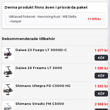
Denna produkt finns även i prisvärda paket
Utklasad Fiskeset - Havsöring Kust - W8 Stella
11 970 kr
- Haspel
Rekommenderade tillbehör
1 077 kr
Daiwa 23 Fuego LT 3000D-C
KÖP
1 595 kr
Daiwa 26 Freams LT 3000
KÖP
1 555 kr
Shimano Ultegra FD C3000 HG
KÖP
2 068 kr
Shimano Stradic FM C3000