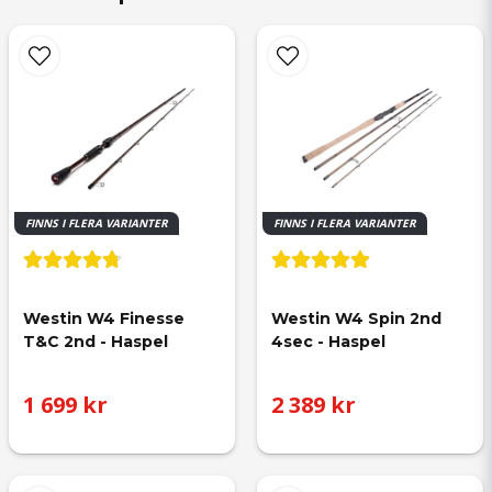
på det 😀
FINNS I FLERA VARIANTER
FINNS I FLERA VARIANTER
Westin W4 Finesse 
Westin W4 Spin 2nd 
T&C 2nd - Haspel
4sec - Haspel
1 699 kr
2 389 kr