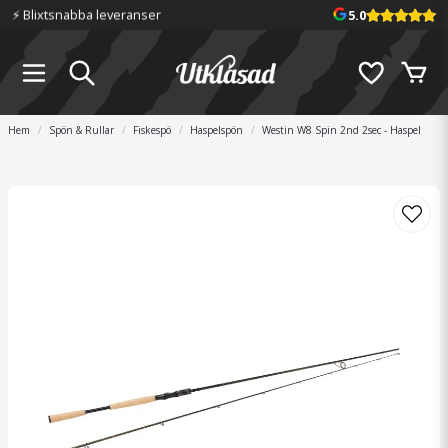
⚡️ Blixtsnabba leveranser
5.0
Hem
Spön & Rullar
Fiskespö
Haspelspön
Westin W8 Spin 2nd 2sec - Haspel