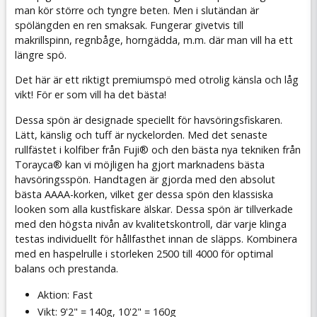
man kör större och tyngre beten. Men i slutändan är
spölängden en ren smaksak. Fungerar givetvis till
makrillspinn, regnbåge, horngädda, m.m. där man vill ha ett
längre spö.
Det här är ett riktigt premiumspö med otrolig känsla och låg
vikt! För er som vill ha det bästa!
Dessa spön är designade speciellt för havsöringsfiskaren.
Lätt, känslig och tuff är nyckelorden. Med det senaste
rullfästet i kolfiber från Fuji® och den bästa nya tekniken från
Torayca® kan vi möjligen ha gjort marknadens bästa
havsöringsspön. Handtagen är gjorda med den absolut
bästa AAAA-korken, vilket ger dessa spön den klassiska
looken som alla kustfiskare älskar. Dessa spön är tillverkade
med den högsta nivån av kvalitetskontroll, där varje klinga
testas individuellt för hållfasthet innan de släpps. Kombinera
med en haspelrulle i storleken 2500 till 4000 för optimal
balans och prestanda.
Aktion: Fast
Vikt: 9'2" = 140g, 10'2" = 160g