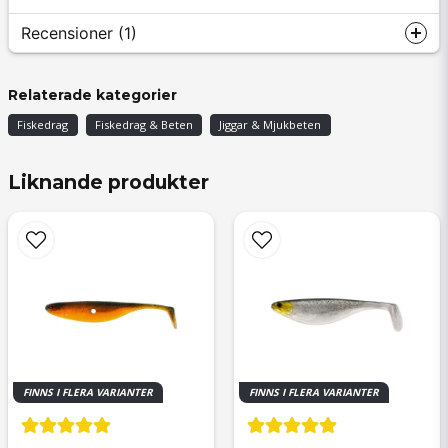
Recensioner (1)
Anton
Relaterade kategorier
för 8 månader sedan
Fiskedrag
Fiskedrag & Beten
Jiggar & Mjukbeten
Liknande produkter
FINNS I FLERA VARIANTER
FINNS I FLERA VARIANTER