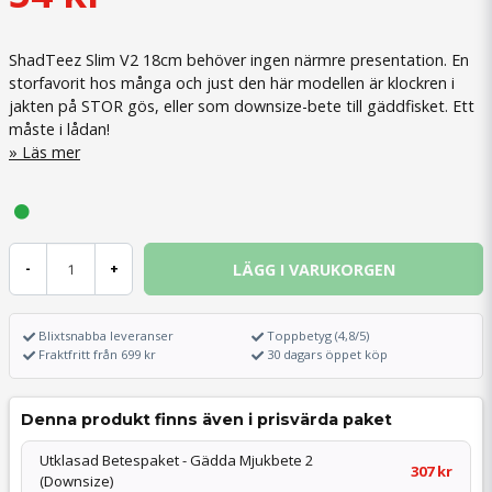
ShadTeez Slim V2 18cm behöver ingen närmre presentation. En
storfavorit hos många och just den här modellen är klockren i
jakten på STOR gös, eller som downsize-bete till gäddfisket. Ett
måste i lådan!
Läs mer
LÄGG I VARUKORGEN
-
+
Blixtsnabba leveranser
Toppbetyg (4,8/5)
Fraktfritt från 699 kr
30 dagars öppet köp
Denna produkt finns även i prisvärda paket
Utklasad Betespaket - Gädda Mjukbete 2
307 kr
(Downsize)