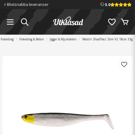
⚡️ Blixtsnabba leveranser
5.0
Fiskedrag
Fiskedrag & Beten
Jiggar & Mjukbeten
Westin ShadTeez Slim V2 18cm 33g