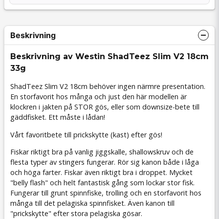
Beskrivning
Beskrivning av Westin ShadTeez Slim V2 18cm
33g
ShadTeez Slim V2 18cm behöver ingen närmre presentation.
En storfavorit hos många och just den här modellen är
klockren i jakten på STOR gös, eller som downsize-bete till
gäddfisket. Ett måste i lådan!
Vårt favoritbete till prickskytte (kast) efter gös!
Fiskar riktigt bra på vanlig jiggskalle, shallowskruv och de
flesta typer av stingers fungerar. Rör sig kanon både i låga
och höga farter. Fiskar även riktigt bra i droppet. Mycket
"belly flash" och helt fantastisk gång som lockar stor fisk.
Fungerar till grunt spinnfiske, trolling och en storfavorit hos
många till det pelagiska spinnfisket. Även kanon till
"prickskytte" efter stora pelagiska gösar.