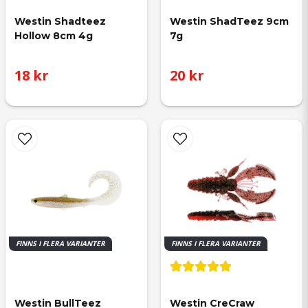
Westin Shadteez 
Westin ShadTeez 9cm 
Hollow 8cm 4g
7g
18 kr
20 kr
FINNS I FLERA VARIANTER
FINNS I FLERA VARIANTER
Westin BullTeez 
Westin CreCraw 