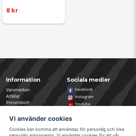
8 kr
Information
Sociala medier
Facebook
Varumärken
Artiklar
Instagram
Presentkort
Youtube
Kontakta oss
TikTok
Om Utklasad
Vi använder cookies
Team Utklasad
Recensera och vinn
Cookies kan komma att användas för personlig och icke
Öppettider Lagershop
personlig annonsering. Vi använder cookies för att vår