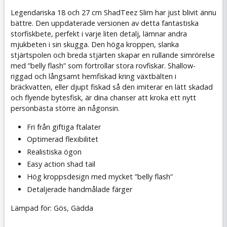
Legendariska 18 och 27 cm ShadTeez Slim har just blivit ännu
bättre. Den uppdaterade versionen av detta fantastiska
storfiskbete, perfekt i varje liten detalj, lämnar andra
mjukbeten i sin skugga. Den höga kroppen, slanka
stjärtspolen och breda stjärten skapar en rullande simrörelse
med ”belly flash” som förtrollar stora rovfiskar. Shallow-
riggad och långsamt hemfiskad kring växtbälten i
bräckvatten, eller djupt fiskad så den imiterar en lätt skadad
och flyende bytesfisk, är dina chanser att kroka ett nytt
personbästa större än någonsin.
Fri från giftiga ftalater
Optimerad flexibilitet
Realistiska ögon
Easy action shad tail
Hög kroppsdesign med mycket ”belly flash”
Detaljerade handmålade färger
Lämpad för: Gös, Gädda