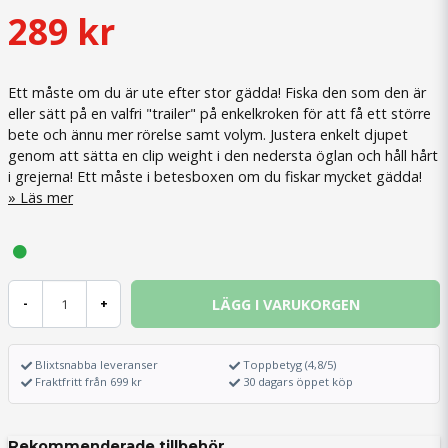
289 kr
Ett måste om du är ute efter stor gädda! Fiska den som den är
eller sätt på en valfri "trailer" på enkelkroken för att få ett större
bete och ännu mer rörelse samt volym. Justera enkelt djupet
genom att sätta en clip weight i den nedersta öglan och håll hårt
i grejerna! Ett måste i betesboxen om du fiskar mycket gädda!
Läs mer
LÄGG I VARUKORGEN
-
+
Blixtsnabba leveranser
Toppbetyg (4,8/5)
Fraktfritt från 699 kr
30 dagars öppet köp
Rekommenderade tillbehör