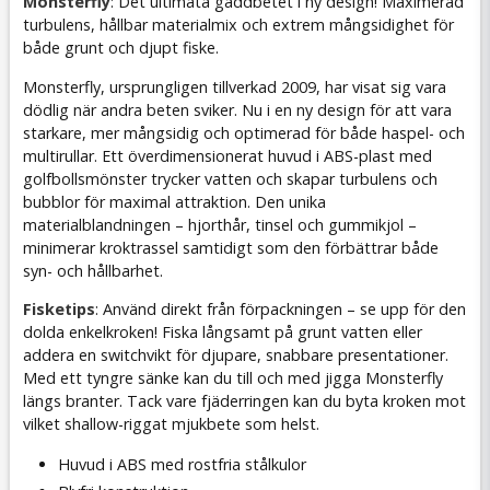
Monsterfly
: Det ultimata gäddbetet i ny design! Maximerad
turbulens, hållbar materialmix och extrem mångsidighet för
både grunt och djupt fiske.
Monsterfly, ursprungligen tillverkad 2009, har visat sig vara
dödlig när andra beten sviker. Nu i en ny design för att vara
starkare, mer mångsidig och optimerad för både haspel- och
multirullar. Ett överdimensionerat huvud i ABS-plast med
golfbollsmönster trycker vatten och skapar turbulens och
bubblor för maximal attraktion. Den unika
materialblandningen – hjorthår, tinsel och gummikjol –
minimerar kroktrassel samtidigt som den förbättrar både
syn- och hållbarhet.
Fisketips
: Använd direkt från förpackningen – se upp för den
dolda enkelkroken! Fiska långsamt på grunt vatten eller
addera en switchvikt för djupare, snabbare presentationer.
Med ett tyngre sänke kan du till och med jigga Monsterfly
längs branter. Tack vare fjäderringen kan du byta kroken mot
vilket shallow-riggat mjukbete som helst.
Huvud i ABS med rostfria stålkulor