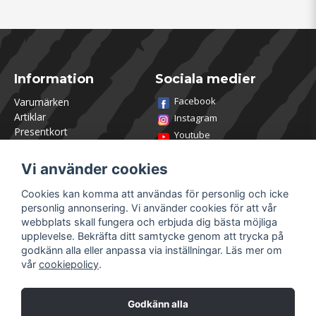
Information
Sociala medier
Facebook
Varumärken
Artiklar
Instagram
Presentkort
Youtube
Kontakta oss
TikTok
Om Utklasad
Vi använder cookies
Team Utklasad
Recensera och vinn
Cookies kan komma att användas för personlig och icke
Öppettider Lagershop
personlig annonsering. Vi använder cookies för att vår
Jobba hos oss
webbplats skall fungera och erbjuda dig bästa möjliga
Returer
upplevelse. Bekräfta ditt samtycke genom att trycka på
Villkor & Policy
godkänn alla eller anpassa via inställningar. Läs mer om
vår
cookiepolicy
.
Mitt konto
Säkra betalningar
Logga in
Godkänn alla
Registrera dig