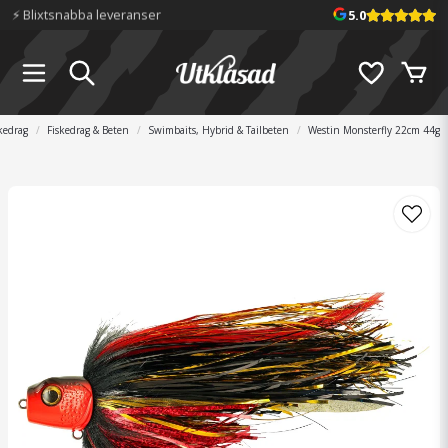
📦 Fraktfritt över 699 kr
5.0
kedrag
Fiskedrag & Beten
Swimbaits, Hybrid & Tailbeten
Westin Monsterfly 22cm 44g