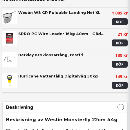
1 085 kr
Westin W3 CR Foldable Landing Net XL
KÖP
21 kr
SPRO PC Wire Leader 16kg 40cm - Gäddtafs (2-pack)
KÖP
139 kr
Berkley Kroklossartång, rostfri
KÖP
149 kr
Hurricane Vattentålig Digitalvåg 50kg
KÖP
Beskrivning
Beskrivning av Westin Monsterfly 22cm 44g