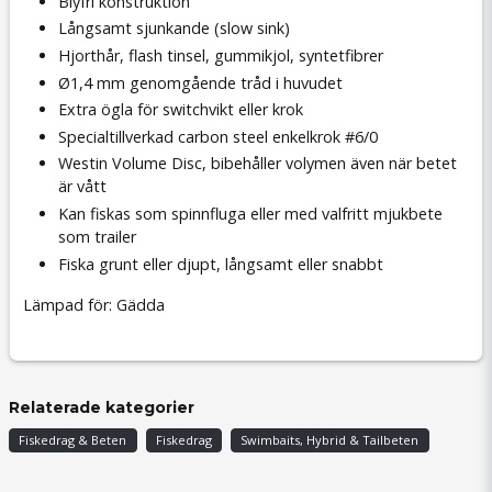
Blyfri konstruktion
Långsamt sjunkande (slow sink)
Hjorthår, flash tinsel, gummikjol, syntetfibrer
Ø1,4 mm genomgående tråd i huvudet
Extra ögla för switchvikt eller krok
Specialtillverkad carbon steel enkelkrok #6/0
Westin Volume Disc, bibehåller volymen även när betet
är vått
Kan fiskas som spinnfluga eller med valfritt mjukbete
som trailer
Fiska grunt eller djupt, långsamt eller snabbt
Lämpad för: Gädda
Relaterade kategorier
Fiskedrag & Beten
Fiskedrag
Swimbaits, Hybrid & Tailbeten