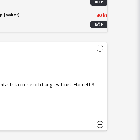
KÖP
30 kr
p (paket)
KÖP
ntastisk rörelse och häng i vattnet. Här i ett 3-