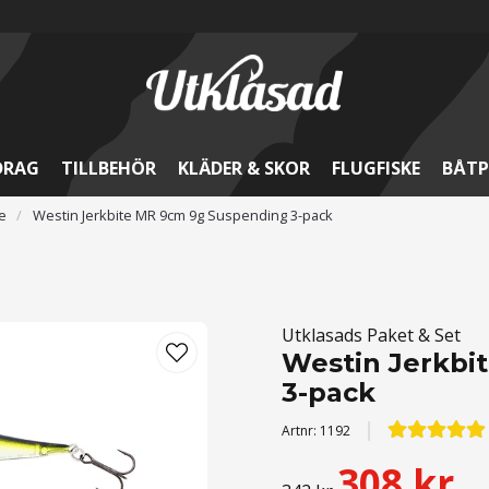
DRAG
TILLBEHÖR
KLÄDER & SKOR
FLUGFISKE
BÅTP
e
Westin Jerkbite MR 9cm 9g Suspending 3-pack
Utklasads Paket & Set
Westin Jerkbi
3-pack
Artnr:
1192
308 kr