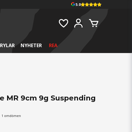
5.0
RYLAR
NYHETER
REA
te MR 9cm 9g Suspending
1 omdömen