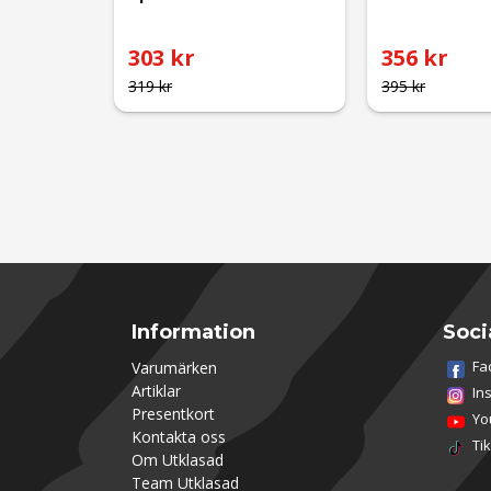
303 kr
356 kr
319 kr
395 kr
Information
Soci
Fa
Varumärken
Artiklar
In
Presentkort
Yo
Kontakta oss
Ti
Om Utklasad
Team Utklasad