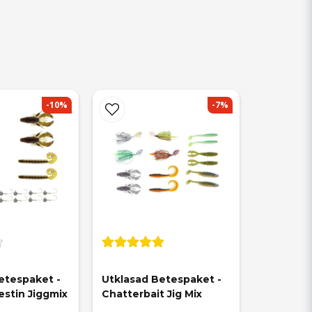
-10%
-7%
etespaket - 
Utklasad Betespaket - 
stin Jiggmix
Chatterbait Jig Mix