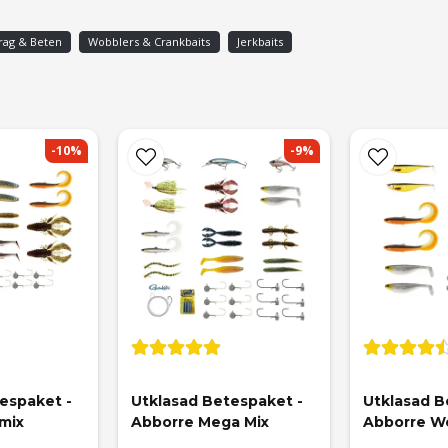
rag & Beten
Wobblers & Crankbaits
Jerkbaits
-10%
-9%
espaket - 
Utklasad Betespaket - 
Utklasad B
mix
Abborre Mega Mix
Abborre We