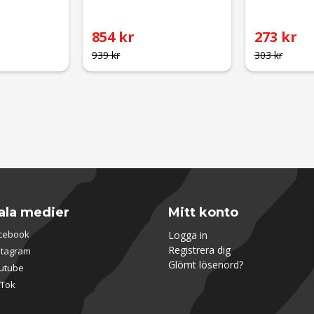
854 kr
273 kr
939 kr
303 kr
ala medier
Mitt konto
cebook
Logga in
Registrera dig
stagram
Glömt lösenord?
utube
kTok