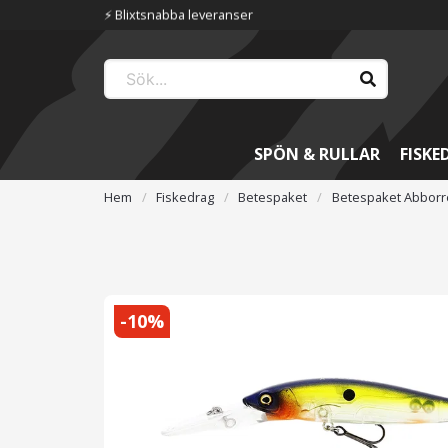
⚡️ Blixtsnabba leveranser
SPÖN & RULLAR
FISKE
Hem
Fiskedrag
Betespaket
Betespaket Abborr
-
10
%