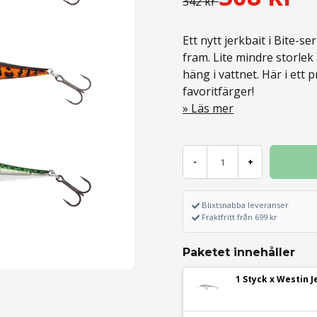
342 kr
Ett nytt jerkbait i Bite-s
fram. Lite mindre storlek
häng i vattnet. Här i ett p
favoritfärger!
Läs mer
-
+
Blixtsnabba leveranser
Fraktfritt från 699 kr
Paketet innehåller
1 Styck x Westin 