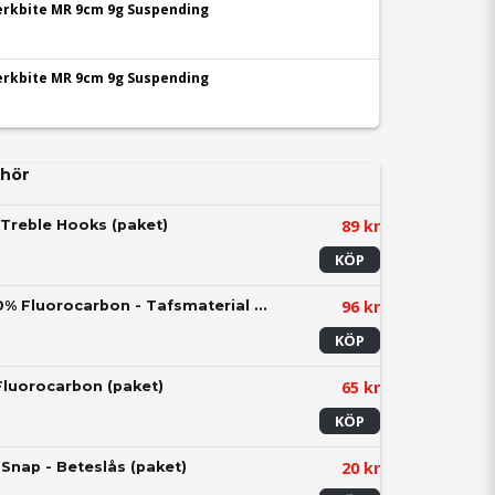
Jerkbite MR 9cm 9g Suspending
Jerkbite MR 9cm 9g Suspending
hör
89 kr
Treble Hooks (paket)
KÖP
96 kr
Berkley Trilene 100% Fluorocarbon - Tafsmaterial 50m
KÖP
65 kr
Fluorocarbon (paket)
KÖP
20 kr
Snap - Beteslås (paket)