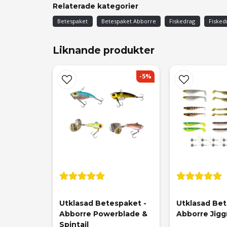
Göran Bertil Anton
Relaterade kategorier
för 7 månader sedan
Betespaket
Betespaket Abborre
Fiskedrag
Fisked
Liknande produkter
-5%
Utklasad Betespaket - 
Utklasad Bet
Abborre Powerblade & 
Abborre Jigg
Spintail