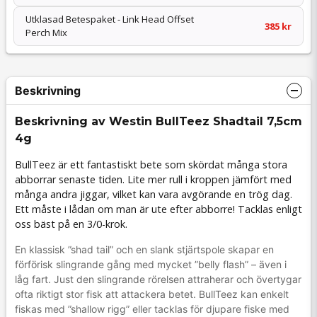
Utklasad Betespaket - Link Head Offset
385 kr
Perch Mix
Beskrivning
Beskrivning av Westin BullTeez Shadtail 7,5cm
4g
BullTeez är ett fantastiskt bete som skördat många stora
abborrar senaste tiden. Lite mer rull i kroppen jämfört med
många andra jiggar, vilket kan vara avgörande en trög dag.
Ett måste i lådan om man är ute efter abborre! Tacklas enligt
oss bäst på en 3/0-krok.
En klassisk ”shad tail” och en slank stjärtspole skapar en
förförisk slingrande gång med mycket ”belly flash” – även i
låg fart. Just den slingrande rörelsen attraherar och övertygar
ofta riktigt stor fisk att attackera betet. BullTeez kan enkelt
fiskas med ”shallow rigg” eller tacklas för djupare fiske med