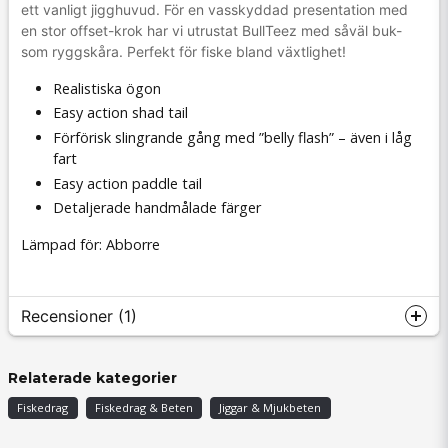
ett vanligt jigghuvud. För en vasskyddad presentation med
en stor offset-krok har vi utrustat BullTeez med såväl buk-
som ryggskåra. Perfekt för fiske bland växtlighet!
Realistiska ögon
Easy action shad tail
Förförisk slingrande gång med ”belly flash” – även i låg
fart
Easy action paddle tail
Detaljerade handmålade färger
Lämpad för: Abborre
Recensioner (1)
Tom
Relaterade kategorier
för 1 år sedan
Fiskedrag
Fiskedrag & Beten
Jiggar & Mjukbeten