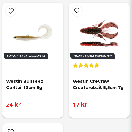
FINNS I FLERA VARIANTER
FINNS I FLERA VARIANTER
Westin BullTeez 
Westin CreCraw 
Curltail 10cm 6g
Creaturebait 8,5cm 7g
24 kr
17 kr