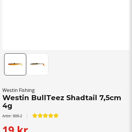
Westin Fishing
Westin BullTeez Shadtail 7,5cm
4g
Artnr:
909-2
19 kr