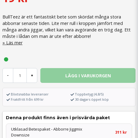
BullTeez är ett fantastiskt bete som skördat många stora
abborrar senaste tiden. Lite mer rull i kroppen jämfört med
många andra jiggar, vilket kan vara avgörande en trög dag. Ett
måste i lådan om man är ute efter abborre!
Läs mer
LÄGG I VARUKORGEN
-
+
Blixtsnabba leveranser
Toppbetyg (4,8/5)
Fraktfritt från 699 kr
30 dagars öppet köp
Denna produkt finns även i prisvärda paket
Utklasad Betespaket - Abborre Jiggmix
311 kr
Downsize