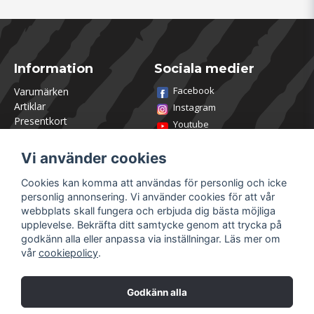
Information
Sociala medier
Facebook
Varumärken
Artiklar
Instagram
Presentkort
Youtube
Kontakta oss
TikTok
Om Utklasad
Vi använder cookies
Team Utklasad
Recensera och vinn
Cookies kan komma att användas för personlig och icke
Öppettider Lagershop
personlig annonsering. Vi använder cookies för att vår
Jobba hos oss
webbplats skall fungera och erbjuda dig bästa möjliga
Returer
upplevelse. Bekräfta ditt samtycke genom att trycka på
Villkor & Policy
godkänn alla eller anpassa via inställningar. Läs mer om
vår
cookiepolicy
.
Mitt konto
Säkra betalningar
Logga in
Godkänn alla
Registrera dig