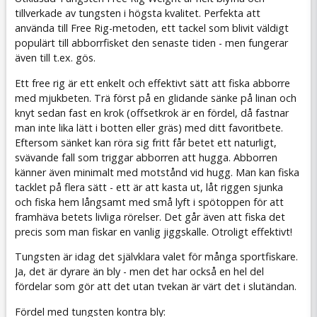
tillverkade av tungsten i högsta kvalitet. Perfekta att
använda till Free Rig-metoden, ett tackel som blivit väldigt
populärt till abborrfisket den senaste tiden - men fungerar
även till t.ex. gös.
Ett free rig är ett enkelt och effektivt sätt att fiska abborre
med mjukbeten. Trä först på en glidande sänke på linan och
knyt sedan fast en krok (offsetkrok är en fördel, då fastnar
man inte lika lätt i botten eller gräs) med ditt favoritbete.
Eftersom sänket kan röra sig fritt får betet ett naturligt,
svävande fall som triggar abborren att hugga. Abborren
känner även minimalt med motstånd vid hugg. Man kan fiska
tacklet på flera sätt - ett är att kasta ut, låt riggen sjunka
och fiska hem långsamt med små lyft i spötoppen för att
framhäva betets livliga rörelser. Det går även att fiska det
precis som man fiskar en vanlig jiggskalle. Otroligt effektivt!
Tungsten är idag det självklara valet för många sportfiskare.
Ja, det är dyrare än bly - men det har också en hel del
fördelar som gör att det utan tvekan är värt det i slutändan.
Fördel med tungsten kontra bly: