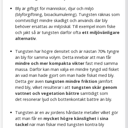
Bly är giftigt för människor, djur och miljö
(blyförgiftning, bioackumulering). Tungsten räknas som
oomtvistligt mindre skadligt och används där bly
behöver ersättas av miljöskäl. Till exempel inom fiske
och jakt så är tungsten därför ofta
ett miljövänligare
alternativ
.
Tungsten har högre densitet och är nästan 70% tyngre
än bly för samma volym. Detta innebär att man får
mindre och mer kompakta vikter
fast med samma
massa. Därför kan man välja en mindre tyngd vid fisket
än vad man hade gjort om man hade fiskat med bly.
Detta ger även
tungsten mindre friktion
jämfört
med bly, vilket resulterar i att
tungsten skär genom
vattnet och vegetation bättre
samtidigt som
det resonerar ljud och bottenkontakt bättre än bly.
Tungsten är en av jordens hårdaste metaller vilket gör
att man får en
mycket högre känslighet i sina
tackel
när man fiskar med tungsten kontra bly