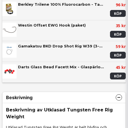
96 kr
Berkley Trilene 100% Fluorocarbon - Tafsmaterial 50m
KÖP
35 kr
Westin Offset EWG Hook (paket)
KÖP
59 kr
Gamakatsu BKD Drop Shot Rig W39 (3-pack)
KÖP
45 kr
Darts Glass Bead Facett Mix - Glaspärlor (paket)
KÖP
Beskrivning
Beskrivning av Utklasad Tungsten Free Rig
Weight
Utklasad Tungsten Free Rig Weight är helt blyfria och