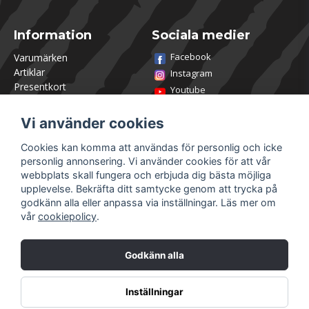
Information
Sociala medier
Facebook
Varumärken
Artiklar
Instagram
Presentkort
Youtube
Kontakta oss
TikTok
Om Utklasad
Vi använder cookies
Team Utklasad
Recensera och vinn
Cookies kan komma att användas för personlig och icke
Öppettider Lagershop
personlig annonsering. Vi använder cookies för att vår
Jobba hos oss
webbplats skall fungera och erbjuda dig bästa möjliga
Returer
upplevelse. Bekräfta ditt samtycke genom att trycka på
Villkor & Policy
godkänn alla eller anpassa via inställningar. Läs mer om
vår
cookiepolicy
.
Mitt konto
Säkra betalningar
Logga in
Godkänn alla
Registrera dig
Glömt lösenord?
Inställningar