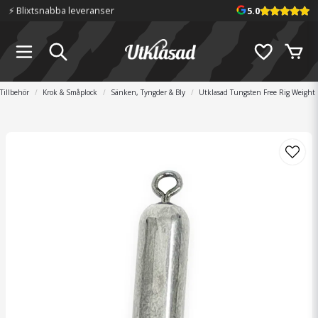
📦 Fraktfritt över 699 kr
5.0
Tillbehör
Krok & Småplock
Sänken, Tyngder & Bly
Utklasad Tungsten Free Rig Weight