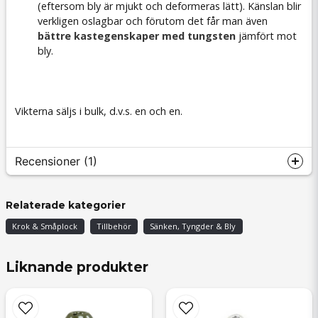
(eftersom bly är mjukt och deformeras lätt). Känslan blir
verkligen oslagbar och förutom det får man även
bättre kastegenskaper med tungsten
jämfört mot
bly.
Vikterna säljs i bulk, d.v.s. en och en.
Recensioner (1)
Robin
Relaterade kategorier
för 3 veckor sedan
Krok & Småplock
Tillbehör
Sänken, Tyngder & Bly
Inget att klaga på. Blir att beställa flera olika
vikter
Liknande produkter