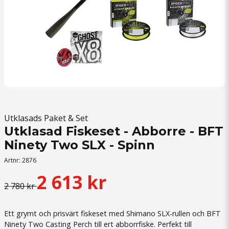
Utklasads Paket & Set
Utklasad Fiskeset - Abborre - BFT
Ninety Two SLX - Spinn
Artnr:
2876
2 613 kr
2 780 kr
Ett grymt och prisvärt fiskeset med Shimano SLX-rullen och BFT
Ninety Two Casting Perch till ert abborrfiske. Perfekt till