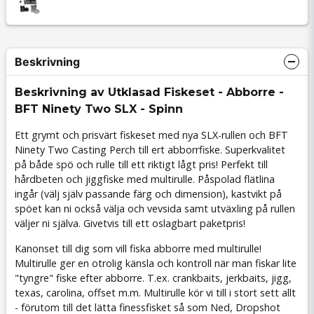
Beskrivning
Beskrivning av Utklasad Fiskeset - Abborre -
BFT Ninety Two SLX - Spinn
Ett grymt och prisvärt fiskeset med nya SLX-rullen och BFT
Ninety Two Casting Perch till ert abborrfiske. Superkvalitet
på både spö och rulle till ett riktigt lågt pris! Perfekt till
hårdbeten och jiggfiske med multirulle. Påspolad flätlina
ingår (välj själv passande färg och dimension), kastvikt på
spöet kan ni också välja och vevsida samt utväxling på rullen
väljer ni själva. Givetvis till ett oslagbart paketpris!
Kanonset till dig som vill fiska abborre med multirulle!
Multirulle ger en otrolig känsla och kontroll när man fiskar lite
"tyngre" fiske efter abborre. T.ex. crankbaits, jerkbaits, jigg,
texas, carolina, offset m.m. Multirulle kör vi till i stort sett allt
- förutom till det lätta finessfisket så som Ned, Dropshot