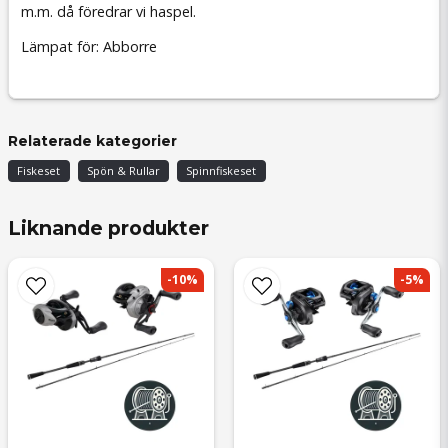
m.m. då föredrar vi haspel.
Lämpat för: Abborre
Relaterade kategorier
Fiskeset
Spön & Rullar
Spinnfiskeset
Liknande produkter
-10%
-5%