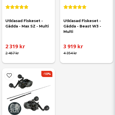
Utklasad Fiskeset - 
Utklasad Fiskeset - 
Gädda - Max SZ - Multi
Gädda - Beast W3 - 
Multi
2 319 kr
3 919 kr
2 467 kr
4 354 kr
-10%