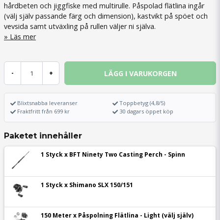
hårdbeten och jiggfiske med multirulle. Påspolad flätlina ingår
(välj själv passande färg och dimension), kastvikt på spöet och
vevsida samt utväxling på rullen väljer ni själva.
Läs mer
LÄGG I VARUKORGEN
-
+
Blixtsnabba leveranser
Toppbetyg (4,8/5)
Fraktfritt från 699 kr
30 dagars öppet köp
Paketet innehåller
1 Styck x BFT Ninety Two Casting Perch - Spinn
1 Styck x Shimano SLX 150/151
150 Meter x Påspolning Flätlina - Light (välj själv)