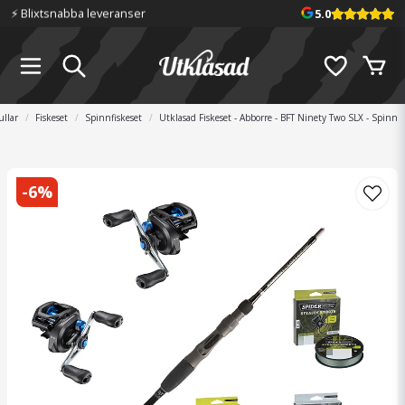
⚡️ Blixtsnabba leveranser
5.0
llar
Fiskeset
Spinnfiskeset
Utklasad Fiskeset - Abborre - BFT Ninety Two SLX - Spinn
-
6
%