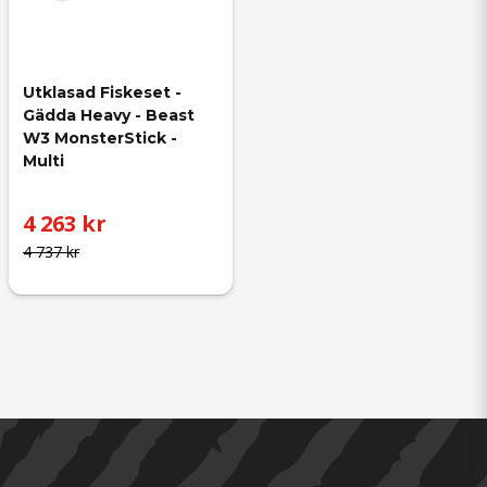
Utklasad Fiskeset - 
Gädda Heavy - Beast 
W3 MonsterStick - 
Multi
4 263 kr
4 737 kr