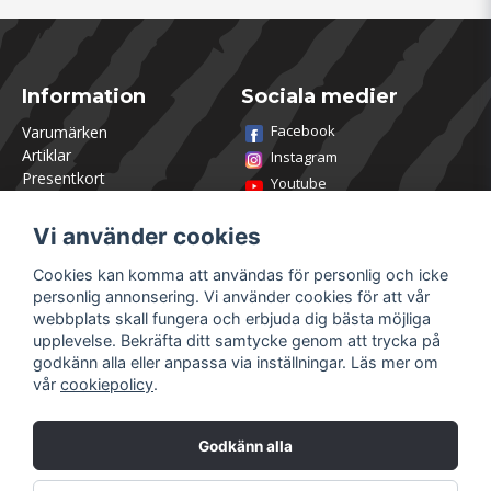
Information
Sociala medier
Facebook
Varumärken
Artiklar
Instagram
Presentkort
Youtube
Kontakta oss
TikTok
Om Utklasad
Vi använder cookies
Team Utklasad
Recensera och vinn
Cookies kan komma att användas för personlig och icke
Öppettider Lagershop
personlig annonsering. Vi använder cookies för att vår
Jobba hos oss
webbplats skall fungera och erbjuda dig bästa möjliga
Returer
upplevelse. Bekräfta ditt samtycke genom att trycka på
Villkor & Policy
godkänn alla eller anpassa via inställningar. Läs mer om
vår
cookiepolicy
.
Mitt konto
Säkra betalningar
Logga in
Godkänn alla
Registrera dig
Glömt lösenord?