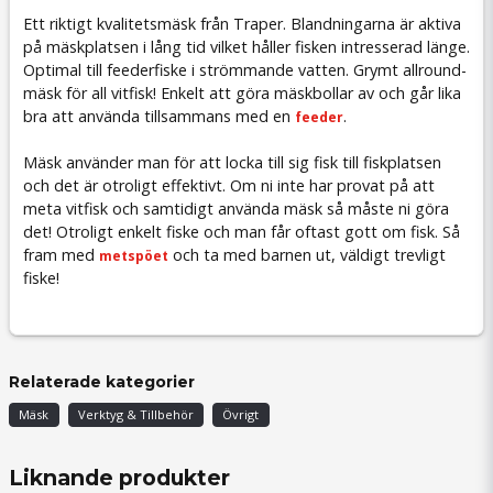
Ett riktigt kvalitetsmäsk från Traper. Blandningarna är aktiva
på mäskplatsen i lång tid vilket håller fisken intresserad länge.
Optimal till feederfiske i strömmande vatten. Grymt allround-
mäsk för all vitfisk! Enkelt att göra mäskbollar av och går lika
bra att använda tillsammans med en
.
feeder
Mäsk använder man för att locka till sig fisk till fiskplatsen
och det är otroligt effektivt. Om ni inte har provat på att
meta vitfisk och samtidigt använda mäsk så måste ni göra
det! Otroligt enkelt fiske och man får oftast gott om fisk. Så
fram med
och ta med barnen ut, väldigt trevligt
metspöet
fiske!
Relaterade kategorier
Mäsk
Verktyg & Tillbehör
Övrigt
Liknande produkter