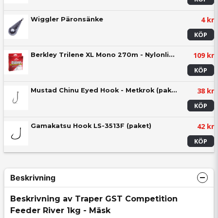
4 kr
Wiggler Päronsänke
KÖP
109 kr
Berkley Trilene XL Mono 270m - Nylonlina
KÖP
38 kr
Mustad Chinu Eyed Hook - Metkrok (paket)
KÖP
42 kr
Gamakatsu Hook LS-3513F (paket)
KÖP
Beskrivning
Beskrivning av Traper GST Competition
Feeder River 1kg - Mäsk