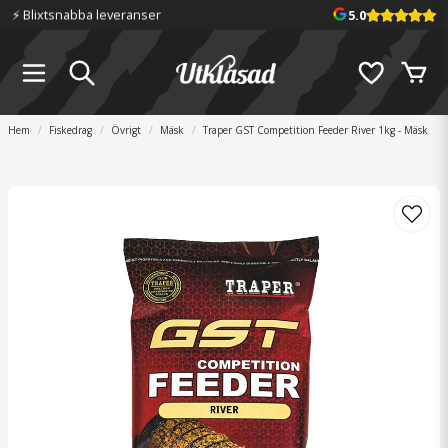
⚡️ Blixtsnabba leveranser
5.0
Hem
Fiskedrag
Övrigt
Mäsk
Traper GST Competition Feeder River 1kg - Mäsk