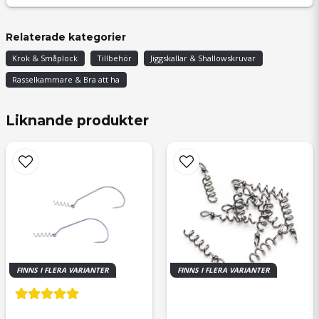
Relaterade kategorier
Krok & Småplock
Tillbehör
Jiggskallar & Shallowskruvar
Rasselkammare & Bra att ha
Liknande produkter
FINNS I FLERA VARIANTER
FINNS I FLERA VARIANTER