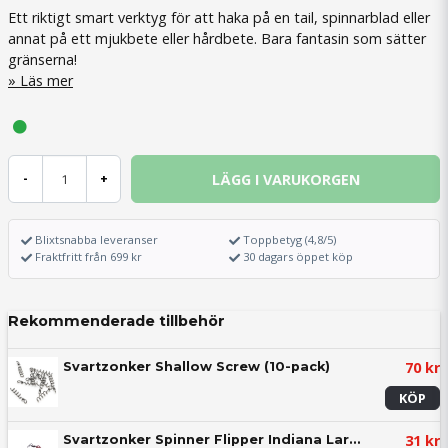
Ett riktigt smart verktyg för att haka på en tail, spinnarblad eller
annat på ett mjukbete eller hårdbete. Bara fantasin som sätter
gränserna!
Läs mer
LÄGG I VARUKORGEN
-
+
Blixtsnabba leveranser
Toppbetyg (4,8/5)
Fraktfritt från 699 kr
30 dagars öppet köp
Rekommenderade tillbehör
70 kr
Svartzonker Shallow Screw (10-pack)
KÖP
31 kr
Svartzonker Spinner Flipper Indiana Large - Spinnarröva