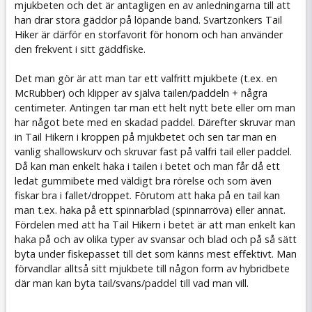
mjukbeten och det är antagligen en av anledningarna till att
han drar stora gäddor på löpande band. Svartzonkers Tail
Hiker är därför en storfavorit för honom och han använder
den frekvent i sitt gäddfiske.
Det man gör är att man tar ett valfritt mjukbete (t.ex. en
McRubber) och klipper av själva tailen/paddeln + några
centimeter. Antingen tar man ett helt nytt bete eller om man
har något bete med en skadad paddel. Därefter skruvar man
in Tail Hikern i kroppen på mjukbetet och sen tar man en
vanlig shallowskurv och skruvar fast på valfri tail eller paddel.
Då kan man enkelt haka i tailen i betet och man får då ett
ledat gummibete med väldigt bra rörelse och som även
fiskar bra i fallet/droppet. Förutom att haka på en tail kan
man t.ex. haka på ett spinnarblad (spinnarröva) eller annat.
Fördelen med att ha Tail Hikern i betet är att man enkelt kan
haka på och av olika typer av svansar och blad och på så sätt
byta under fiskepasset till det som känns mest effektivt. Man
förvandlar alltså sitt mjukbete till någon form av hybridbete
där man kan byta tail/svans/paddel till vad man vill.