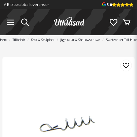
⚡️ Blixtsnabba leveranser
5.0
Hem
Tillbehör
Krok & Småplock
Jiggskallar & Shallowskruvar
Svartzonker Tail Hike