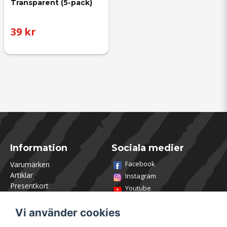
Transparent (5-pack)
39 kr
Information
Sociala medier
Facebook
Varumärken
Artiklar
Instagram
Presentkort
Youtube
Kontakta oss
TikTok
Om Utklasad
Vi använder cookies
Team Utklasad