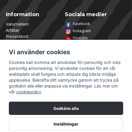
Information
Sociala medier
Facebook
Varumärken
Artiklar
Instagram
Presentkort
Youtube
Kontakta oss
TikTok
Om Utklasad
Vi använder cookies
Team Utklasad
Recensera och vinn
Cookies kan komma att användas för personlig och icke
Öppettider Lagershop
personlig annonsering. Vi använder cookies för att vår
Jobba hos oss
webbplats skall fungera och erbjuda dig bästa möjliga
Returer
upplevelse. Bekräfta ditt samtycke genom att trycka på
Villkor & Policy
godkänn alla eller anpassa via inställningar. Läs mer om
vår
cookiepolicy
.
Mitt konto
Säkra betalningar
Logga in
Godkänn alla
Registrera dig
Glömt lösenord?
Inställningar