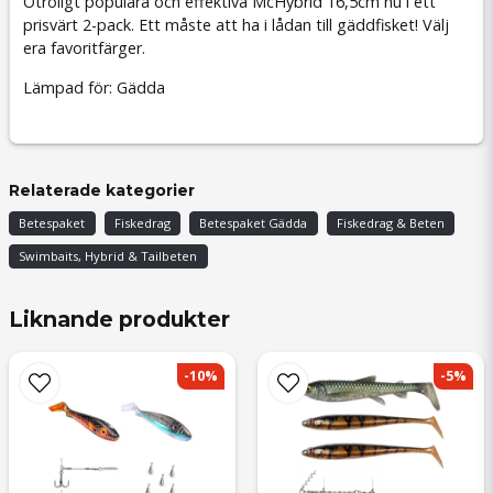
Otroligt populära och effektiva McHybrid 16,5cm nu i ett
prisvärt 2-pack. Ett måste att ha i lådan till gäddfisket! Välj
era favoritfärger.
Lämpad för: Gädda
Relaterade kategorier
Betespaket
Fiskedrag
Betespaket Gädda
Fiskedrag & Beten
Swimbaits, Hybrid & Tailbeten
Liknande produkter
-10%
-5%