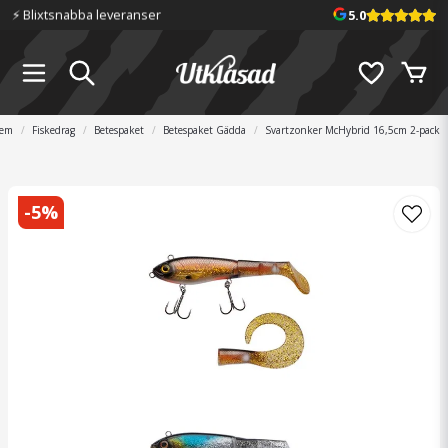
⚡️ Blixtsnabba leveranser
5.0
em
Fiskedrag
Betespaket
Betespaket Gädda
Svartzonker McHybrid 16,5cm 2-pack
-
5
%