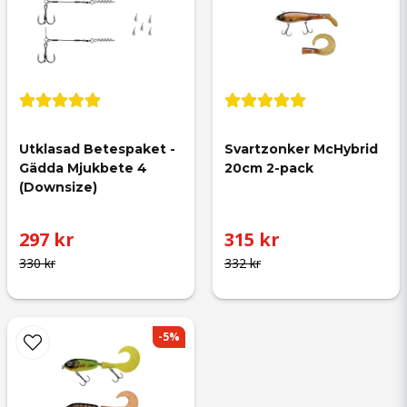
Utklasad Betespaket - 
Svartzonker McHybrid 
Gädda Mjukbete 4 
20cm 2-pack
(Downsize)
297 kr
315 kr
330 kr
332 kr
-5%