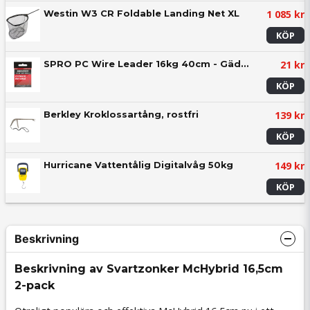
1 085 kr
Westin W3 CR Foldable Landing Net XL
KÖP
21 kr
SPRO PC Wire Leader 16kg 40cm - Gäddtafs (2-pack)
KÖP
139 kr
Berkley Kroklossartång, rostfri
KÖP
149 kr
Hurricane Vattentålig Digitalvåg 50kg
KÖP
Beskrivning
Beskrivning av Svartzonker McHybrid 16,5cm
2-pack