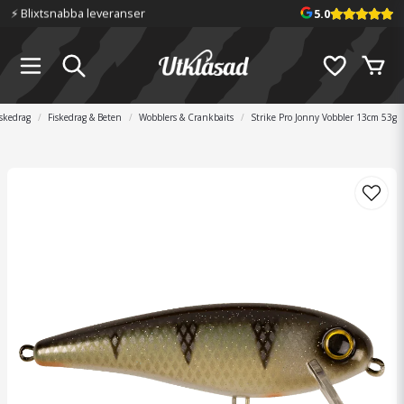
⚡️ Blixtsnabba leveranser
5.0
iskedrag
Fiskedrag & Beten
Wobblers & Crankbaits
Strike Pro Jonny Vobbler 13cm 53g