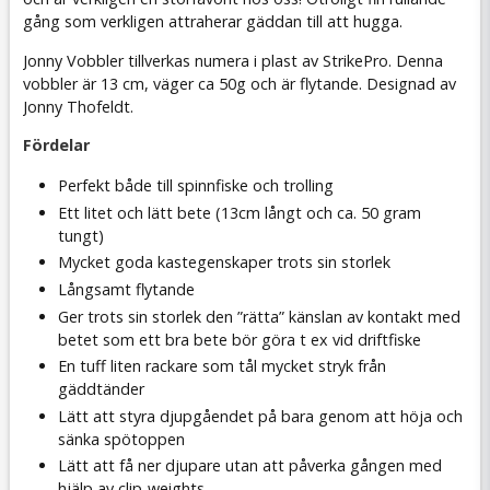
gång som verkligen attraherar gäddan till att hugga.
Jonny Vobbler tillverkas numera i plast av StrikePro. Denna
vobbler är 13 cm, väger ca 50g och är flytande. Designad av
Jonny Thofeldt.
Fördelar
Perfekt både till spinnfiske och trolling
Ett litet och lätt bete (13cm långt och ca. 50 gram
tungt)
Mycket goda kastegenskaper trots sin storlek
Långsamt flytande
Ger trots sin storlek den ”rätta” känslan av kontakt med
betet som ett bra bete bör göra t ex vid driftfiske
En tuff liten rackare som tål mycket stryk från
gäddtänder
Lätt att styra djupgåendet på bara genom att höja och
sänka spötoppen
Lätt att få ner djupare utan att påverka gången med
hjälp av clip-weights