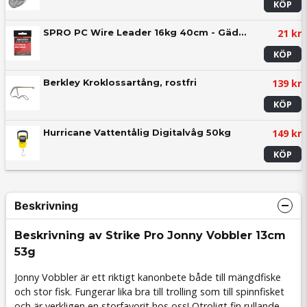
KÖP
21 kr
SPRO PC Wire Leader 16kg 40cm - Gäddtafs (2-pack)
KÖP
139 kr
Berkley Kroklossartång, rostfri
KÖP
149 kr
Hurricane Vattentålig Digitalvåg 50kg
KÖP
Beskrivning
Beskrivning av Strike Pro Jonny Vobbler 13cm
53g
Jonny Vobbler är ett riktigt kanonbete både till mängdfiske
och stor fisk. Fungerar lika bra till trolling som till spinnfisket
och är verkligen en storfavorit hos oss! Otroligt fin rullande