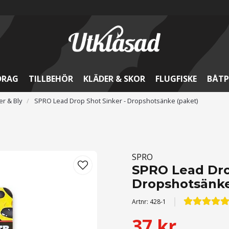
DRAG
TILLBEHÖR
KLÄDER & SKOR
FLUGFISKE
BÅTP
r & Bly
SPRO Lead Drop Shot Sinker - Dropshotsänke (paket)
SPRO
SPRO Lead Dro
Dropshotsänke
Artnr:
428-1
37 kr