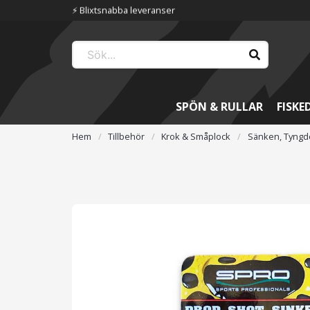
⚡️ Blixtsnabba leveranser
SPÖN & RULLAR
FISKE
Hem
Tillbehör
Krok & Småplock
Sänken, Tyngde