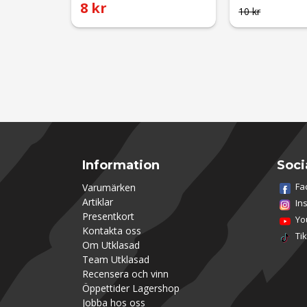
8 kr
10 kr
Information
Soci
Fa
Varumärken
Artiklar
In
Presentkort
Yo
Kontakta oss
Ti
Om Utklasad
Team Utklasad
Recensera och vinn
Öppettider Lagershop
Jobba hos oss