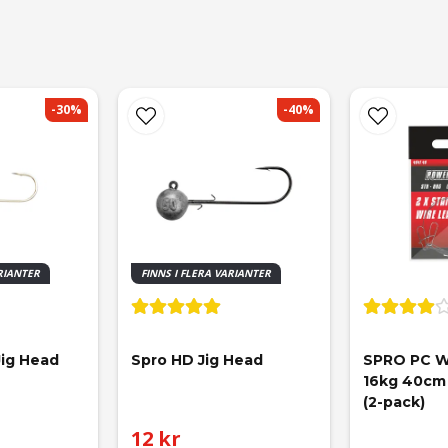
 nöjd!
-30%
-40%
ARIANTER
FINNS I FLERA VARIANTER
Jig Head
Spro HD Jig Head
SPRO PC Wi
16kg 40cm 
(2-pack)
12 kr