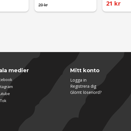
21 kr
20 kr
ala medier
Mitt konto
cebook
Logga in
Registrera dig
stagram
Glömt lösenord?
utube
kTok