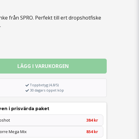
nke från SPRO. Perfekt till ert dropshotfiske
.
LÄGG I VARUKORGEN
Toppbetyg (4,8/5)
30 dagars öppet köp
en i prisvärda paket
pshot
384 kr
borre Mega Mix
854 kr