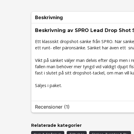
Beskrivning
Beskrivning av SPRO Lead Drop Shot S
Ett klassiskt dropshot-sänke från SPRO. När sänk
ett runt- eller päronsänke. Sänket har även ett sn
Vikt på sänket väljer man delvis efter djup men i re
fallen man behöver mer tyngd vid väldigt djupt fi
fast i slutet på sitt dropshot-tackel, om man vill 
Säljes i paket.
Recensioner (1)
Gustav
Relaterade kategorier
för 1 år sedan