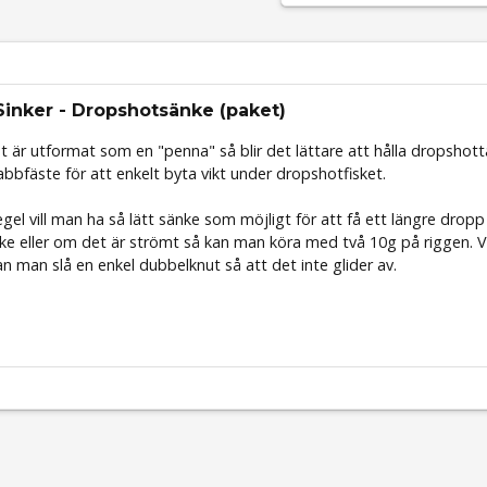
inker - Dropshotsänke (paket)
et är utformat som en "penna" så blir det lättare att hålla dropsh
abbfäste för att enkelt byta vikt under dropshotfisket.
gel vill man ha så lätt sänke som möjligt för att få ett längre dropp 
ske eller om det är strömt så kan man köra med två 10g på riggen. V
kan man slå en enkel dubbelknut så att det inte glider av.